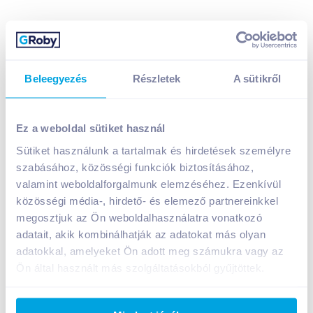
Beleegyezés
Részletek
A sütikről
Sprite Zero szénsavas üdítőital 1,75 l citrom-lime
649
Ft /
db
Ez a weboldal sütiket használ
Egységár:
371
Ft /
liter
Sütiket használunk a tartalmak és hirdetések személyre
Nettó eladási ár:
511
Ft /
db
(
27
% áfa)
szabásához, közösségi funkciók biztosításához,
valamint weboldalforgalmunk elemzéséhez. Ezenkívül
Kosárba
Kosárba
közösségi média-, hirdető- és elemező partnereinkkel
megosztjuk az Ön weboldalhasználatra vonatkozó
adatait, akik kombinálhatják az adatokat más olyan
adatokkal, amelyeket Ön adott meg számukra vagy az
A termék megszűnt
Ön által használt más szolgáltatásokból gyűjtöttek.
Bevásárlólistához adom
Értesíts, ha olcsóbb!