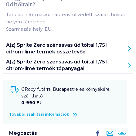
üdítőitalt?
Tárolási információ: napfénytől védett, száraz, hűvös
helyen tárolandó!
Származási hely: EU
A(z)
Sprite Zero szénsavas üdítőital 1,75 l
citrom-lime
termék összetevői:
A(z)
Sprite Zero szénsavas üdítőital 1,75 l
citrom-lime
termék tápanyagai:
GRoby futárral Budapestre és környékére
szállítható
0-990 Ft
További szállítási információk
Megosztás