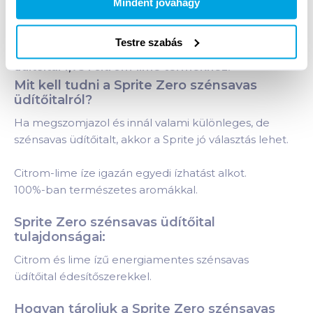
Mindent jóváhagy
Testre szabás
Termékleírás a(z)
Sprite Zero szénsavas
üdítőital 1,75 l citrom-lime
termékhez:
Mit kell tudni a Sprite Zero szénsavas
üdítőitalról?
Ha megszomjazol és innál valami különleges, de
szénsavas üdítőitalt, akkor a Sprite jó választás lehet.
Citrom-lime íze igazán egyedi ízhatást alkot.
100%-ban természetes aromákkal.
Sprite Zero szénsavas üdítőital
tulajdonságai:
Citrom és lime ízű energiamentes szénsavas
üdítőital édesítőszerekkel.
Hogyan tároljuk a Sprite Zero szénsavas