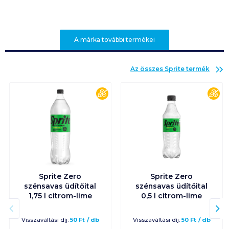
A márka további termékei
Az összes
Sprite
termék
cukormentes
cuk
Sprite Zero
Sprite Zero
szénsavas üdítőital
szénsavas üdítőital
1,75 l citrom-lime
0,5 l citrom-lime
Visszaváltási díj:
50
Ft
/
db
Visszaváltási díj:
50
Ft
/
db