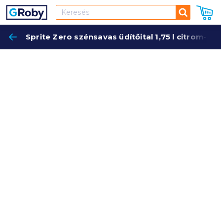
Keresés
Sprite Zero szénsavas üdítőital 1,75 l citrom-lim
Keres