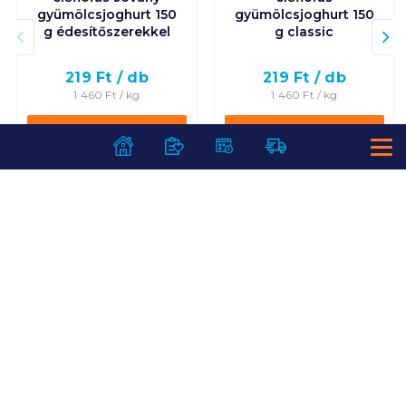
gyümölcsjoghurt 150
gyümölcsjoghurt 150
g édesítőszerekkel
g classic
219
Ft /
db
219
Ft /
db
1 460
Ft /
kg
1 460
Ft /
kg
Kosárba
Kosárba
Kosárba
Kosárba
1 karton = 20 db
1 karton = 20 db
+1 karton a kosárba
+1 karton a kosárba
SZOLGÁLTATÁSOK
Ajándékkosarak
INFORMÁCIÓK
Árfigyelő