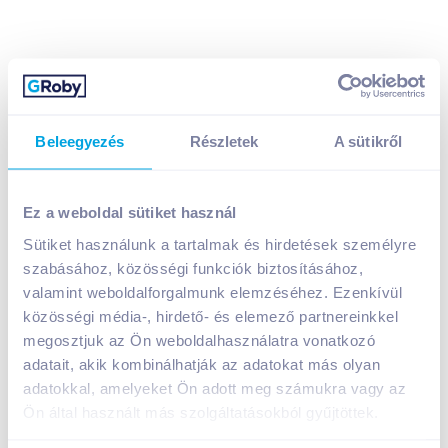
Beleegyezés
Részletek
A sütikről
Zott Jogobella élőflórás gyümölcsjoghurt 150 g
egzotikus
Ez a weboldal sütiket használ
219
Ft /
db
Sütiket használunk a tartalmak és hirdetések személyre
Egységár:
1 460
Ft /
kg
Nettó eladási ár:
186
Ft /
db
(
18
% áfa)
szabásához, közösségi funkciók biztosításához,
valamint weboldalforgalmunk elemzéséhez. Ezenkívül
közösségi média-, hirdető- és elemező partnereinkkel
Kosárba
Kosárba
megosztjuk az Ön weboldalhasználatra vonatkozó
adatait, akik kombinálhatják az adatokat más olyan
adatokkal, amelyeket Ön adott meg számukra vagy az
1 karton = 20 db
+1 karton a kosárba
Ön által használt más szolgáltatásokból gyűjtöttek.