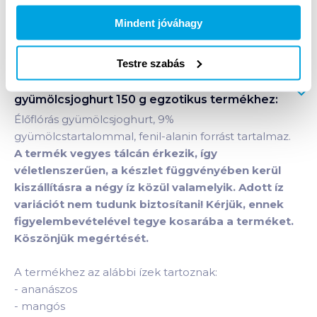
Mindent jóváhagy
Bevásárlólistához adom
Értesíts, ha olcsóbb!
Testre szabás
Termékleírás a(z)
Zott Jogobella élőflórás
gyümölcsjoghurt 150 g egzotikus
termékhez:
Élőflórás gyümölcsjoghurt, 9%
gyümölcstartalommal, fenil-alanin forrást tartalmaz.
A termék vegyes tálcán érkezik, így
véletlenszerűen, a készlet függvényében kerül
kiszállításra a négy íz közül valamelyik. Adott íz
variációt nem tudunk biztosítani! Kérjük, ennek
figyelembevételével tegye kosarába a terméket.
Köszönjük megértését.
A termékhez az alábbi ízek tartoznak:
-
ananászos
-
mangós