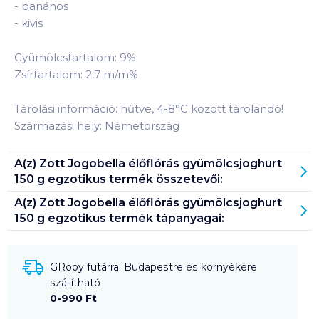
-
banános
-
kivis
Gyümölcstartalom: 9%
Zsírtartalom: 2,7 m/m%
Tárolási információ: hűtve, 4-8°C között tárolandó!
Származási hely: Németország
A(z)
Zott Jogobella élőflórás gyümölcsjoghurt
150 g egzotikus
termék összetevői:
A(z)
Zott Jogobella élőflórás gyümölcsjoghurt
150 g egzotikus
termék tápanyagai:
GRoby futárral Budapestre és környékére
szállítható
0-990 Ft