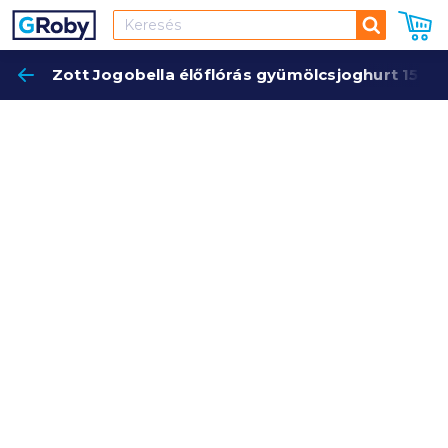
Keresés
Zott Jogobella élőflórás gyümölcsjoghurt 150 g
Keres