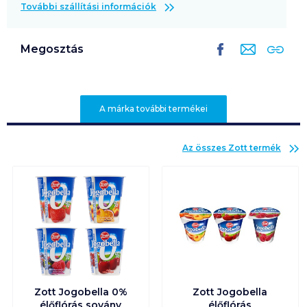
További szállítási információk
Megosztás
A márka további termékei
Az összes
Zott
termék
Zott Jogobella 0%
Zott Jogobella
élőflórás sovány
élőflórás