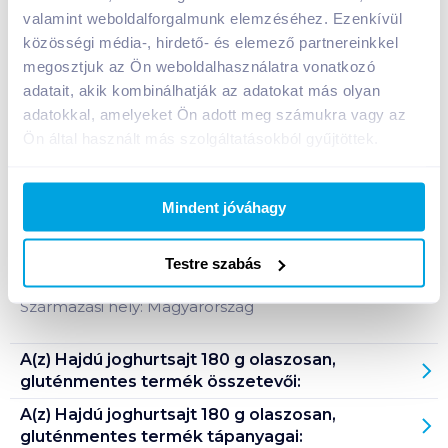
valamint weboldalforgalmunk elemzéséhez. Ezenkívül
közösségi média-, hirdető- és elemező partnereinkkel
Bevásárlólistához adom
Értesíts, ha olcsóbb!
megosztjuk az Ön weboldalhasználatra vonatkozó
adatait, akik kombinálhatják az adatokat más olyan
adatokkal, amelyeket Ön adott meg számukra vagy az
Termékleírás a(z)
Hajdú joghurtsajt 180 g
Ön által használt más szolgáltatásokból gyűjtöttek.
olaszosan, gluténmentes
termékhez:
Mediterrán joghurtsajt olaszosan, szárított
Mindent jóváhagy
paradicsommal és bazsalikommal. Gluténmentes
termék.
Testre szabás
Tárolási információ: hűtve, 2-10°C között tárolandó!
Származási hely: Magyarország
A(z)
Hajdú joghurtsajt 180 g olaszosan,
gluténmentes
termék összetevői:
A(z)
Hajdú joghurtsajt 180 g olaszosan,
gluténmentes
termék tápanyagai: