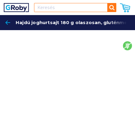
Keresés
Hajdú joghurtsajt 180 g olaszosan, gluténment
Keres
glut