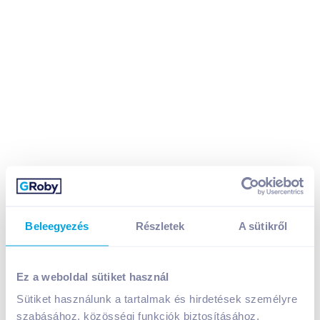
Beleegyezés
Részletek
A sütikről
Ez a weboldal sütiket használ
Hajdú joghurtsajt 180 g olaszosan, gluténmentes
Sütiket használunk a tartalmak és hirdetések személyre
A termék jelenleg nem elérhető
szabásához, közösségi funkciók biztosításához,