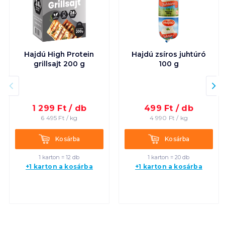
Hajdú High Protein
Hajdú zsíros juhtúró
grillsajt 200 g
100 g
1 299
Ft /
db
499
Ft /
db
6 495
Ft /
kg
4 990
Ft /
kg
Kosárba
Kosárba
Kosárba
Kosárba
1 karton = 12 db
1 karton = 20 db
+1 karton a kosárba
+1 karton a kosárba