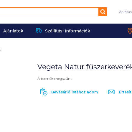
Keresés
Áruház
Ajánlatok
Szállítási információk
k
Vegeta Natur fűszerkeverék 
A termék megszűnt
Bevásárlólistához adom
Értesít