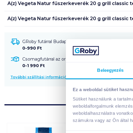
A(z)
Vegeta Natur fűszerkeverék 20 g grill classic
t
A(z)
Vegeta Natur fűszerkeverék 20 g grill classic
t
GRoby futárral Budapestre és környékére szállítható
0-990 Ft
Csomagfutárral az ország egész területére szállítható
0-1 990 Ft
Beleegyezés
További szállítási információk
Ez a weboldal sütiket haszn
Sütiket használunk a tartal
weboldalforgalmunk elemzésé
weboldalhasználatra vonatko
számukra vagy az Ön által ha