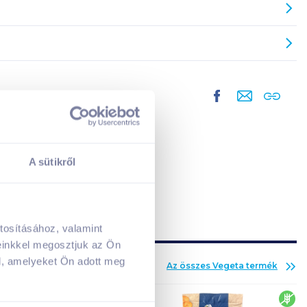
A sütikről
tosításához, valamint
A kosarad jelenleg üres.
einkkel megosztjuk az Ön
Adj hozzá termékeket!
l, amelyeket Ön adott meg
Az összes
Vegeta
termék
glu