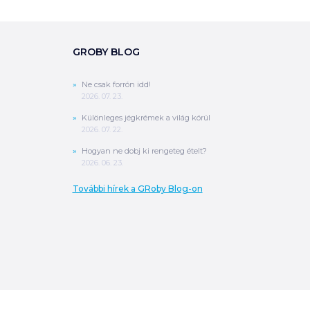
GROBY BLOG
Ne csak forrón idd!
2026. 07. 23.
Különleges jégkrémek a világ körül
2026. 07. 22.
Hogyan ne dobj ki rengeteg ételt?
2026. 06. 23.
További hírek a GRoby Blog-on