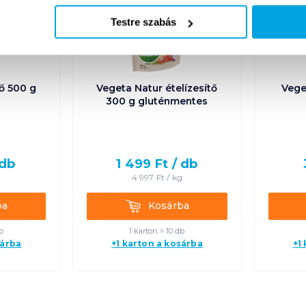
Testre szabás
tő 500 g
Vegeta Natur ételízesítő
Vege
300 g gluténmentes
db
1 499
Ft /
db
g
4 997
Ft /
kg
Kosárba
ba
Kosárba
b
1 karton = 10 db
sárba
+1 karton a kosárba
+1