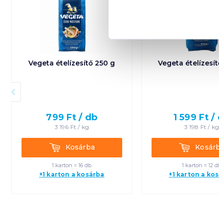
Vegeta ételízesítő 250 g
Vegeta ételízesí
799
Ft /
db
1 599
Ft /
3 196
Ft /
kg
3 198
Ft /
k
Kosárba
Kosárba
Kosárba
Kosár
1 karton = 16 db
1 karton = 12 d
+1 karton a kosárba
+1 karton a ko