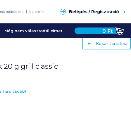
Keresés
Belépés / Regisztráció
unk működése
Üzleteink
0
Ft
Még nem választottál címet
ariaLabel
ariaLabel
Kosár tartalma
Kosár tartalma
20 g grill classic
s, ha olcsóbb!