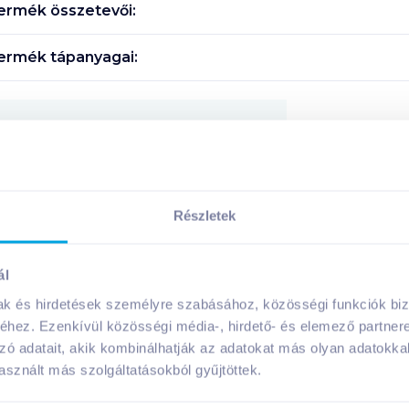
ermék összetevői:
ermék tápanyagai:
Megosztás
!
Részletek
ál
A márka további termékei
mak és hirdetések személyre szabásához, közösségi funkciók biz
hez. Ezenkívül közösségi média-, hirdető- és elemező partner
zó adatait, akik kombinálhatják az adatokat más olyan adatokka
sznált más szolgáltatásokból gyűjtöttek.
gluténmentes