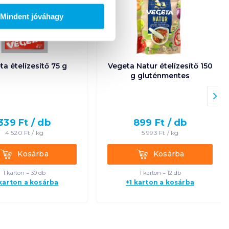
Mindent jóváhagy
ta ételízesítő 75 g
Vegeta Natur ételízesítő 150
g gluténmentes
339
Ft /
db
899
Ft /
db
4 520
Ft /
kg
5 993
Ft /
kg
Kosárba
Kosárba
Kosárba
Kosárba
1 karton = 30 db
1 karton = 12 db
 karton a kosárba
+1 karton a kosárba