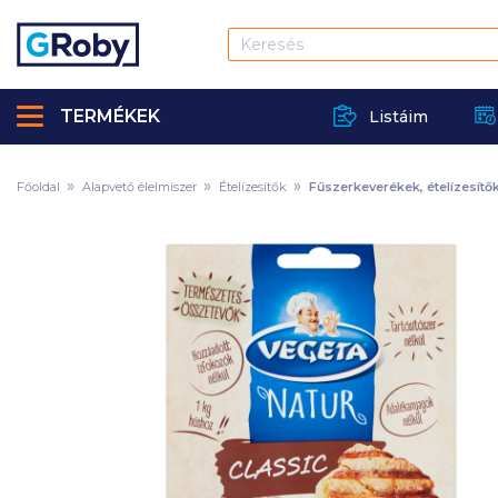
TERMÉKEK
Listáim
Főoldal
Alapvető élelmiszer
Ételízesítők
Fűszerkeverékek, ételízesítő