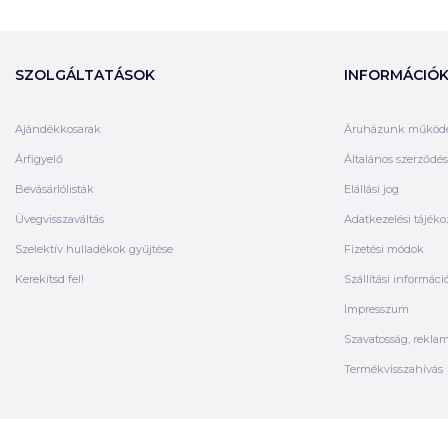
SZOLGÁLTATÁSOK
INFORMÁCIÓ
Ajándékkosarak
Áruházunk működ
Árfigyelő
Általános szerződési
Bevásárlólisták
Elállási jog
Üvegvisszaváltás
Adatkezelési tájéko
Szelektív hulladékok gyűjtése
Fizetési módok
Kerekítsd fel!
Szállítási informáci
Impresszum
Szavatosság, rekla
Termékvisszahívás