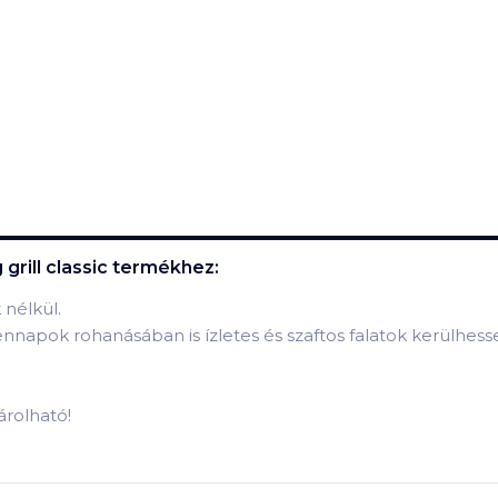
rill classic
termékhez:
 nélkül.
nnapok rohanásában is ízletes és szaftos falatok kerülhess
árolható!