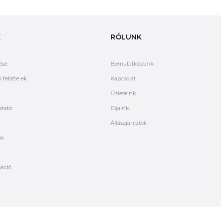
K
RÓLUNK
ése
Bemutatkozunk
 feltételek
Kapcsolat
Üzleteink
ztató
Díjaink
Állásajánlatok
ók
máció