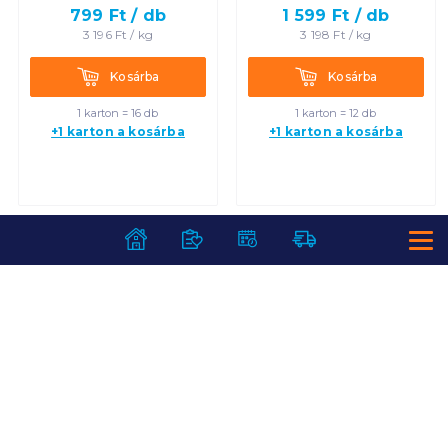
799
Ft /
db
1 599
Ft /
db
3 196
Ft /
kg
3 198
Ft /
kg
Kosárba
Kosárba
Kosárba
Kosárba
1 karton = 16 db
1 karton = 12 db
+1 karton a kosárba
+1 karton a kosárba
SZOLGÁLTATÁSOK
Ajándékkosarak
INFORMÁCIÓK
Árfigyelő
Áruházunk működése
Bevásárlólisták
RÓLUNK
Általános szerződési feltételek
Üvegvisszaváltás