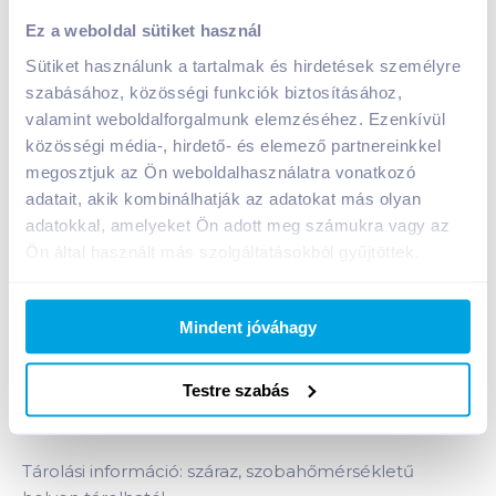
Vegeta Natur fűszerkeverék 20 g fokhagymás sült
Ez a weboldal sütiket használ
A termék jelenleg nem elérhető
Sütiket használunk a tartalmak és hirdetések személyre
szabásához, közösségi funkciók biztosításához,
valamint weboldalforgalmunk elemzéséhez. Ezenkívül
Bevásárlólistához adom
Értesíts, ha olcsóbb!
közösségi média-, hirdető- és elemező partnereinkkel
megosztjuk az Ön weboldalhasználatra vonatkozó
adatait, akik kombinálhatják az adatokat más olyan
adatokkal, amelyeket Ön adott meg számukra vagy az
Termékleírás a(z)
Vegeta Natur fűszerkeverék
Ön által használt más szolgáltatásokból gyűjtöttek.
20 g fokhagymás sült
termékhez:
Fokhagymás sült fűszerkeverék 1 kg húshoz,
hozzáadott ízfokozók és aromák nélkül. A
Mindent jóváhagy
fűszerkeverékek a mi igazi segítségeink, hogy a
mindennapok rohanásában is ízletes és szaftos
Testre szabás
falatok kerülhessenek asztalunkra. Engedjük, hogy
kiváló ízükkel egészen új élményekkel találkozzunk.
Tárolási információ: száraz, szobahőmérsékletű