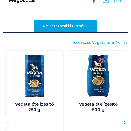
Megosztás
A márka további termékei
Az összes
Vegeta
termék
Vegeta ételízesítő
Vegeta ételízesítő
250 g
500 g