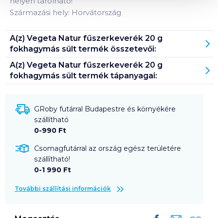
helyen tárolható!
Származási hely: Horvátország
A(z)
Vegeta Natur fűszerkeverék 20 g
fokhagymás sült
termék összetevői:
A(z)
Vegeta Natur fűszerkeverék 20 g
fokhagymás sült
termék tápanyagai:
GRoby futárral Budapestre és környékére
szállítható
0-990 Ft
Csomagfutárral az ország egész területére
szállítható!
0-1 990 Ft
További szállítási információk