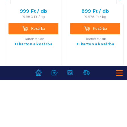
999
Ft /
db
899
Ft /
db
19 980
Ft /
kg
19 978
Ft /
kg
Kosárba
Kosárba
Kosárba
Kosárba
1 karton = 5 db
1 karton = 5 db
+1 karton a kosárba
+1 karton a kosárba
SZOLGÁLTATÁSOK
Ajándékkosarak
INFORMÁCIÓK
Árfigyelő
Áruházunk működése
Bevásárlólisták