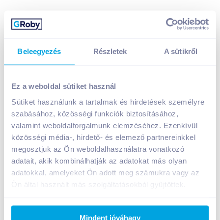
Beleegyezés
Részletek
A sütikről
Zott Jogobella élőflórás gyümölcsjoghurt 150 g
laktózmentes
Ez a weboldal sütiket használ
239
Ft /
db
Sütiket használunk a tartalmak és hirdetések személyre
Egységár:
1 593
Ft /
kg
szabásához, közösségi funkciók biztosításához,
Nettó eladási ár:
203
Ft /
db
(
18
% áfa)
valamint weboldalforgalmunk elemzéséhez. Ezenkívül
közösségi média-, hirdető- és elemező partnereinkkel
Kosárba
Kosárba
megosztjuk az Ön weboldalhasználatra vonatkozó
adatait, akik kombinálhatják az adatokat más olyan
adatokkal, amelyeket Ön adott meg számukra vagy az
1 karton = 20 db
Ön által használt más szolgáltatásokból gyűjtöttek.
+1 karton a kosárba
Mindent jóváhagy