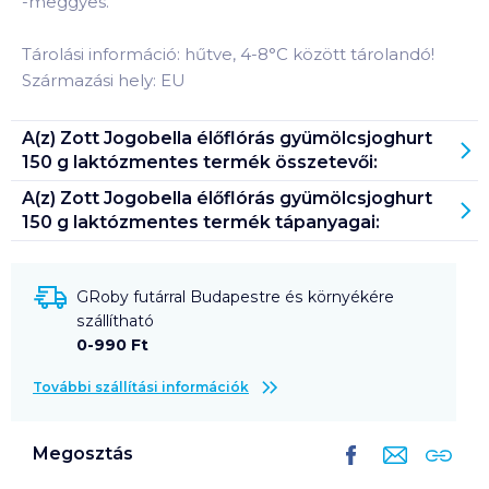
-meggyes.
Tárolási információ: hűtve, 4-8°C között tárolandó!
Származási hely: EU
A(z)
Zott Jogobella élőflórás gyümölcsjoghurt
150 g laktózmentes
termék összetevői:
A(z)
Zott Jogobella élőflórás gyümölcsjoghurt
150 g laktózmentes
termék tápanyagai:
GRoby futárral Budapestre és környékére
szállítható
0-990 Ft
További szállítási információk
Megosztás