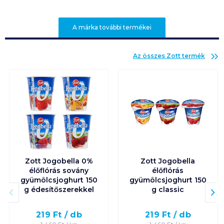
A márka további termékei
Az összes
Zott
termék
Zott Jogobella 0%
Zott Jogobella
élőflórás sovány
élőflórás
gyümölcsjoghurt 150
gyümölcsjoghurt 150
g édesítőszerekkel
g classic
219
Ft /
db
219
Ft /
db