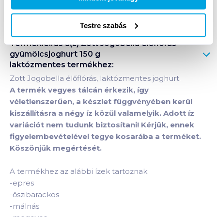
Bevásárlólistához adom
Értesíts, ha olcsóbb!
Testre szabás
Termékleírás a(z)
Zott Jogobella élőflórás
gyümölcsjoghurt 150 g
laktózmentes
termékhez:
Zott Jogobella élőflórás, laktózmentes joghurt.
A termék vegyes tálcán érkezik, így
véletlenszerűen, a készlet függvényében kerül
kiszállításra a négy íz közül valamelyik. Adott íz
variációt nem tudunk biztosítani! Kérjük, ennek
figyelembevételével tegye kosarába a terméket.
Köszönjük megértését.
A termékhez az alábbi ízek tartoznak:
-epres
-őszibarackos
-málnás