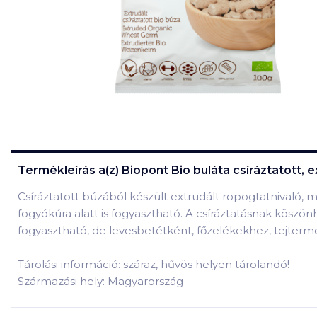
Termékleírás a(z)
Biopont Bio buláta csíráztatott, e
Csíráztatott búzából készült extrudált ropogtatnivaló, 
fogyókúra alatt is fogyasztható. A csíráztatásnak kö
fogyasztható, de levesbetétként, főzelékekhez, tejterm
Tárolási információ: száraz, hűvös helyen tárolandó!
Származási hely: Magyarország