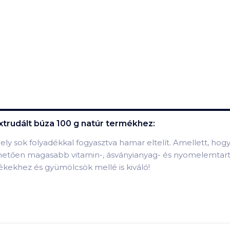
xtrudált búza 100 g natúr
termékhez:
mely sok folyadékkal fogyasztva hamar eltelít. Amellett, hog
szönhetően magasabb vitamin-, ásványianyag- és nyomelemt
ékekhez és gyümölcsök mellé is kiváló!