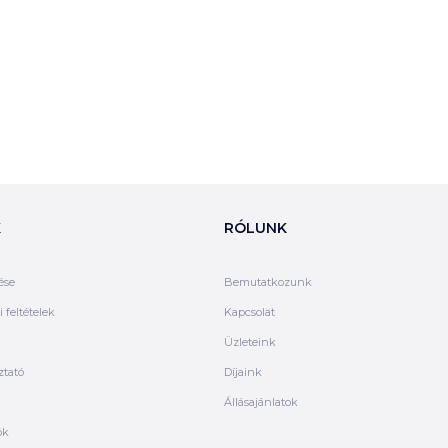
K
RÓLUNK
ése
Bemutatkozunk
 feltételek
Kapcsolat
Üzleteink
ztató
Díjaink
Állásajánlatok
ók