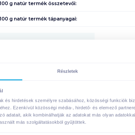
 100 g natúr
termék összetevői:
 100 g natúr
termék tápanyagai:
Megosztás
!
Részletek
ál
A márka további termékei
mak és hirdetések személyre szabásához, közösségi funkciók biz
hez. Ezenkívül közösségi média-, hirdető- és elemező partner
zó adatait, akik kombinálhatják az adatokat más olyan adatokka
sznált más szolgáltatásokból gyűjtöttek.
gluténmentes
gluténmentes