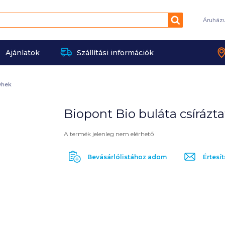
Keresés
Áruház
Ajánlatok
Szállítási információk
yhek
Biopont Bio buláta csírázta
A termék jelenleg nem elérhető
Bevásárlólistához adom
Értesít