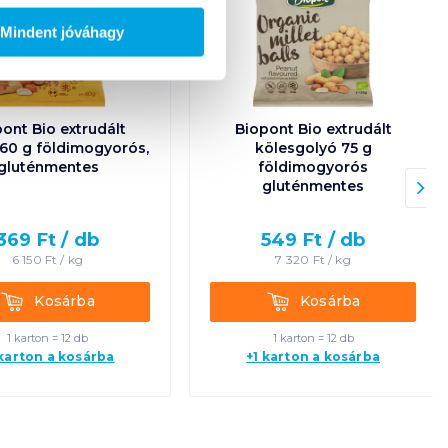
Mindent jóváhagy
ont Bio extrudált
Biopont Bio extrudált
 60 g földimogyorós,
kölesgolyó 75 g
gluténmentes
földimogyorós
gluténmentes
369
Ft /
db
549
Ft /
db
6 150
Ft /
kg
7 320
Ft /
kg
Kosárba
Kosárba
Kosárba
Kosárba
1 karton = 12 db
1 karton = 12 db
 karton a kosárba
+1 karton a kosárba