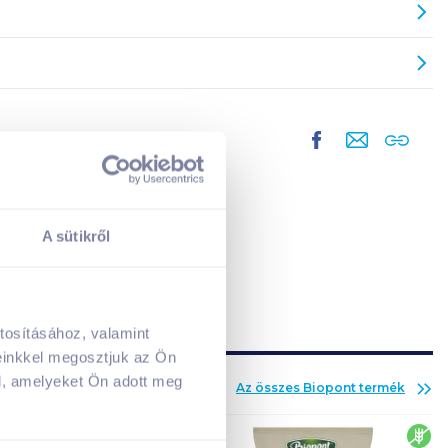
A sütikről
A kosarad jelenleg üres.
tosításához, valamint
Adj hozzá termékeket!
einkkel megosztjuk az Ön
l, amelyeket Ön adott meg
Az összes
Biopont
termék
gluténmentes
glu