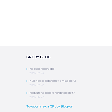
GROBY BLOG
Ne csak forrón idd!
2026. 07. 23.
Különleges jégkrémek a világ körül
2026. 07. 22.
Hogyan ne dobj ki rengeteg ételt?
2026. 06. 23.
További hírek a GRoby Blog-on
0
Ft
ÖSSZESEN