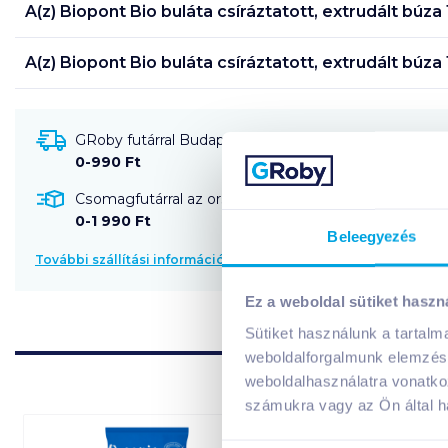
A(z)
Biopont Bio buláta csíráztatott, extrudált búza
A(z)
Biopont Bio buláta csíráztatott, extrudált búza
GRoby futárral Budapestre és környékére szállítható
0-990 Ft
Csomagfutárral az ország egész területére szállítható
0-1 990 Ft
Beleegyezés
További szállítási információk
Ez a weboldal sütiket haszn
Sütiket használunk a tartal
weboldalforgalmunk elemzésé
weboldalhasználatra vonatko
számukra vagy az Ön által ha
gluténmentes