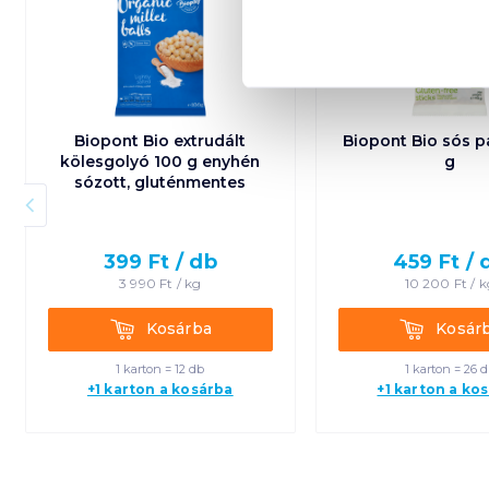
Biopont Bio extrudált
Biopont Bio sós p
kölesgolyó 100 g enyhén
g
sózott, gluténmentes
399
Ft /
db
459
Ft /
3 990
Ft /
kg
10 200
Ft /
k
Kosárba
Kosárba
Kosárba
Kosár
1 karton = 12 db
1 karton = 26 
+1 karton a kosárba
+1 karton a ko