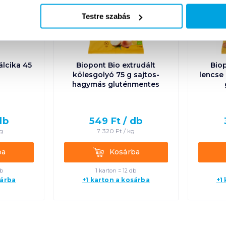
Testre szabás
álcika 45
Biopont Bio extrudált
Biop
kölesgolyó 75 g sajtos-
lencse
hagymás gluténmentes
db
549
Ft /
db
g
7 320
Ft /
kg
Kosárba
ba
Kosárba
db
1 karton = 12 db
sárba
+1 karton a kosárba
+1