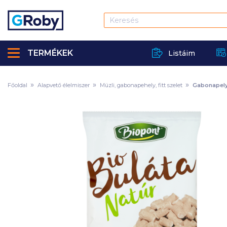
TERMÉKEK
Listáim
Főoldal
Alapvető élelmiszer
Müzli, gabonapehely, fitt szelet
Gabonapel