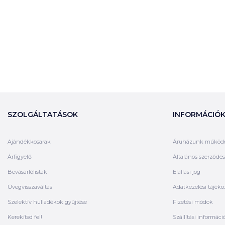
SZOLGÁLTATÁSOK
INFORMÁCIÓ
Ajándékkosarak
Áruházunk működ
Árfigyelő
Általános szerződési
Bevásárlólisták
Elállási jog
Üvegvisszaváltás
Adatkezelési tájéko
Szelektív hulladékok gyűjtése
Fizetési módok
Kerekítsd fel!
Szállítási informáci