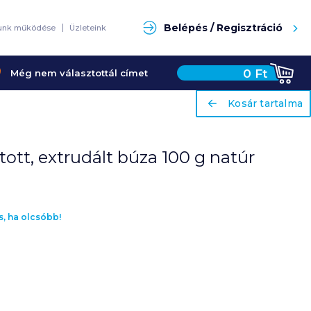
Keresés
Belépés / Regisztráció
unk működése
Üzleteink
0
Ft
Még nem választottál címet
ariaLabel
Kosár tartalma
ariaLabel
Kosár tartalma
tott, extrudált búza 100 g natúr
s, ha olcsóbb!