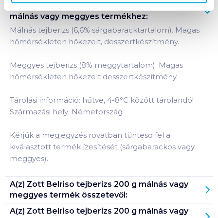
Termékleírás a(z)
Zott Belriso tejberizs 200 g
málnás vagy meggyes
termékhez:
Málnás tejberizs (6,6% sárgabaracktartalom). Magas
hőmérsékleten hőkezelt, desszertkészítmény.
Meggyes tejberizs (8% meggytartalom). Magas
hőmérsékleten hőkezelt desszertkészítmény.
Tárolási információ: hűtve, 4-8°C között tárolandó!
Származási hely: Németország
Kérjük a megjegyzés rovatban tüntesd fel a
kiválasztott termék ízesítését (sárgabarackos vagy
meggyes).
A(z)
Zott Belriso tejberizs 200 g málnás vagy
meggyes
termék összetevői:
A(z)
Zott Belriso tejberizs 200 g málnás vagy