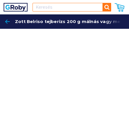
Keresés
Zott Belriso tejberizs 200 g málnás vagy megg
Keres