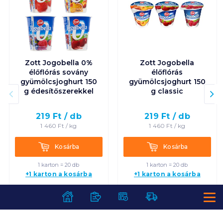
Zott Jogobella 0%
Zott Jogobella
élőflórás sovány
élőflórás
gyümölcsjoghurt 150
gyümölcsjoghurt 150
g édesítőszerekkel
g classic
219
Ft /
db
219
Ft /
db
1 460
Ft /
kg
1 460
Ft /
kg
Kosárba
Kosárba
Kosárba
Kosárba
1 karton = 20 db
1 karton = 20 db
+1 karton a kosárba
+1 karton a kosárba