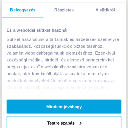
Beleegyezés
Részletek
A sütikről
Zott Belriso tejberizs 200 g málnás vagy meggyes
Ez a weboldal sütiket használ
349
Ft /
db
Egységár:
1 745
Ft /
kg
Sütiket használunk a tartalmak és hirdetések személyre
Nettó eladási ár:
296
Ft /
db
(
18
% áfa)
szabásához, közösségi funkciók biztosításához,
valamint weboldalforgalmunk elemzéséhez. Ezenkívül
közösségi média-, hirdető- és elemező partnereinkkel
Kosárba
Kosárba
megosztjuk az Ön weboldalhasználatra vonatkozó
adatait, akik kombinálhatják az adatokat más olyan
adatokkal, amelyeket Ön adott meg számukra vagy az
A termék jelenleg nem elérhető
Ön által használt más szolgáltatásokból gyűjtöttek.
Mindent jóváhagy
Bevásárlólistához adom
Értesíts, ha olcsóbb!
Testre szabás