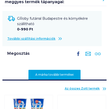
meggyes
termék tápanyagai:
GRoby futárral Budapestre és környékére
szállítható
0-990 Ft
További szállítási információk
Megosztás
A márka további termékei
Az összes
Zott
termék