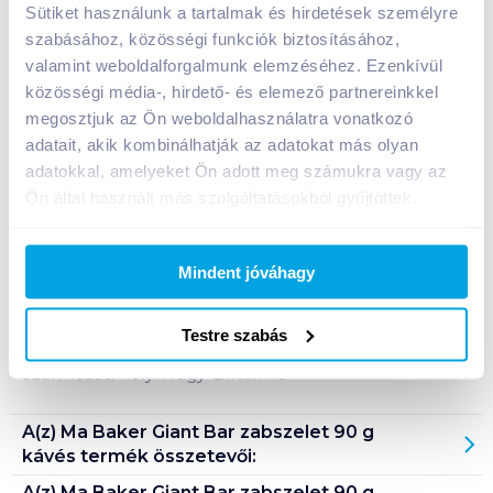
A termék jelenleg nem elérhető
Sütiket használunk a tartalmak és hirdetések személyre
szabásához, közösségi funkciók biztosításához,
valamint weboldalforgalmunk elemzéséhez. Ezenkívül
közösségi média-, hirdető- és elemező partnereinkkel
Bevásárlólistához adom
Értesíts, ha olcsóbb!
megosztjuk az Ön weboldalhasználatra vonatkozó
adatait, akik kombinálhatják az adatokat más olyan
adatokkal, amelyeket Ön adott meg számukra vagy az
Termékleírás a(z)
Ma Baker Giant Bar zabszelet
Ön által használt más szolgáltatásokból gyűjtöttek.
90 g kávés
termékhez:
Különlegesen finom gabonaszelet zabból, kávé
ízesítéssel. Nem tartalmaz búzát. Vegetáriánusok is
Mindent jóváhagy
fogyaszthatják.
Testre szabás
Tárolási információ: száraz, hűvös helyen tárolandó!
Származási hely: Nagy-Britannia
A(z)
Ma Baker Giant Bar zabszelet 90 g
kávés
termék összetevői:
A(z)
Ma Baker Giant Bar zabszelet 90 g