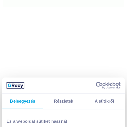
Beleegyezés
Részletek
A sütikről
Ma Baker Giant Bar zabszelet 90 g kávés
Ez a weboldal sütiket használ