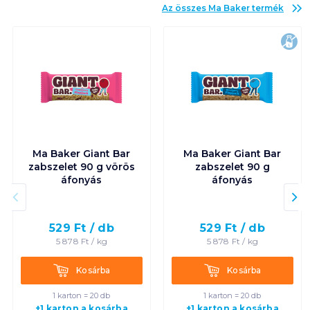
Az összes
Ma Baker
termék
lak
Ma Baker Giant Bar
Ma Baker Giant Bar
zabszelet 90 g vörös
zabszelet 90 g
áfonyás
áfonyás
529
Ft /
db
529
Ft /
db
5 878
Ft /
kg
5 878
Ft /
kg
Kosárba
Kosárba
Kosárba
Kosárba
1 karton = 20 db
1 karton = 20 db
+1 karton a kosárba
+1 karton a kosárba