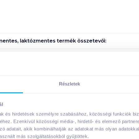
nmentes, laktózmentes
termék összetevői:
Megosztás
!
Részletek
ál
mak és hirdetések személyre szabásához, közösségi funkciók biz
hez. Ezenkívül közösségi média-, hirdető- és elemező partner
A márka további termékei
zó adatait, akik kombinálhatják az adatokat más olyan adatokka
sznált más szolgáltatásokból gyűjtöttek.