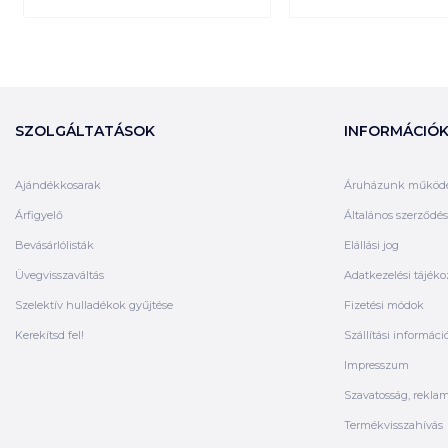
SZOLGÁLTATÁSOK
INFORMÁCIÓ
Ajándékkosarak
Áruházunk működ
Árfigyelő
Általános szerződési
Bevásárlólisták
Elállási jog
Üvegvisszaváltás
Adatkezelési tájéko
Szelektív hulladékok gyűjtése
Fizetési módok
Kerekítsd fel!
Szállítási informáci
Impresszum
Szavatosság, rekla
Termékvisszahívás