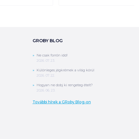
GROBY BLOG
Ne csak forrón idd!
2026. 07. 23.
Különleges jégkrémek a világ körül
2026. 07. 22.
Hogyan ne dobj ki rengeteg ételt?
2026. 06. 23.
További hírek a GRoby Blog-on