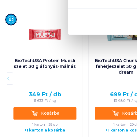
Új
Új
BioTechUSA Protein Muesli
BioTechUSA Chunk
szelet 30 g áfonyás-málnás
fehérjeszelet 50 
dream
349
Ft /
db
699
Ft /
11 633
Ft /
kg
13 980
Ft /
k
Kosárba
Kosárba
Kosárba
Kosár
1 karton = 28 db
1 karton = 20 
+1 karton a kosárba
+1 karton a ko