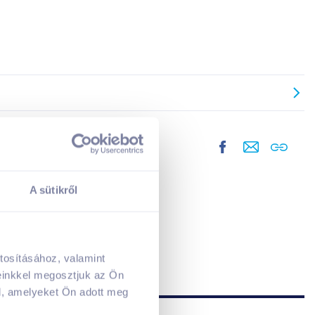
A sütikről
tosításához, valamint
A kosarad jelenleg üres.
einkkel megosztjuk az Ön
Adj hozzá termékeket!
l, amelyeket Ön adott meg