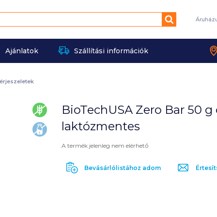
Keresés
Áruház
Ajánlatok
Szállítási információk
érjeszeletek
BioTechUSA Zero Bar 50 g c
gluténmentes
laktózmentes
laktózmentes
A termék jelenleg nem elérhető
Bevásárlólistához adom
Értesít