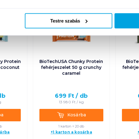
Új
Új
Testre szabás
y Protein
BioTechUSA Chunky Protein
BioTe
g coconut
fehérjeszelet 50 g crunchy
fehérje
caramel
db
699
Ft /
db
g
13 980
Ft /
kg
Kosárba
ba
Kosárba
db
1 karton = 20 db
sárba
+1 karton a kosárba