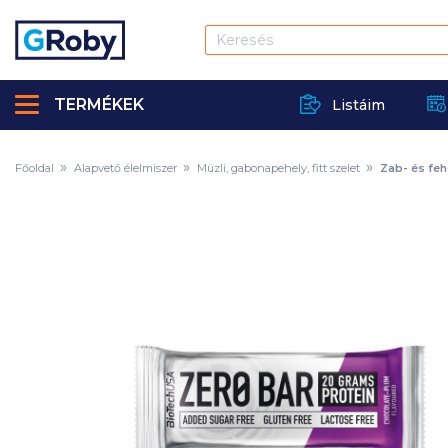
TERMÉKEK
Listáim
Főoldal
Alapvető élelmiszer
Müzli, gabonapehely, fitt szelet
Zab- és feh