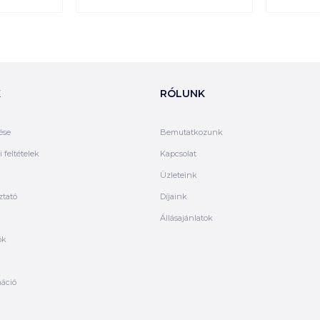
K
RÓLUNK
ése
Bemutatkozunk
 feltételek
Kapcsolat
Üzleteink
ztató
Díjaink
Állásajánlatok
ók
máció