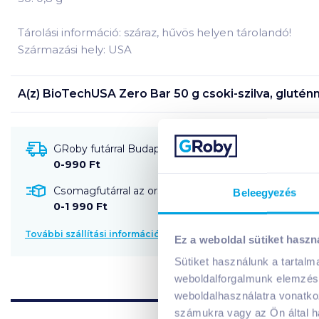
Tárolási információ: száraz, hűvös helyen tárolandó!
Származási hely: USA
A(z)
BioTechUSA Zero Bar 50 g csoki-szilva, gluté
GRoby futárral Budapestre és környékére szállítható
0-990 Ft
Csomagfutárral az ország egész területére szállítható
Beleegyezés
0-1 990 Ft
További szállítási információk
Ez a weboldal sütiket haszn
Sütiket használunk a tartal
weboldalforgalmunk elemzésé
weboldalhasználatra vonatko
számukra vagy az Ön által ha