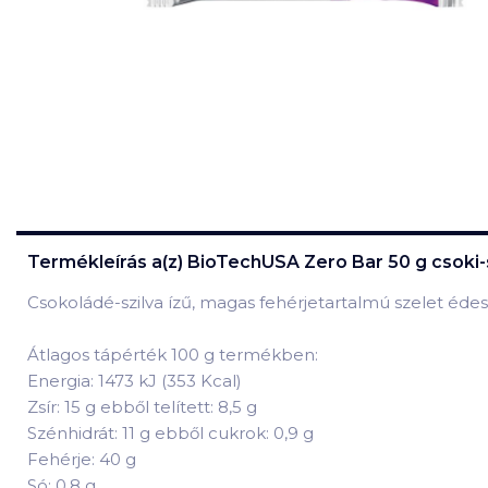
Termékleírás a(z)
BioTechUSA Zero Bar 50 g csoki-
Csokoládé-szilva ízű, magas fehérjetartalmú szelet éde
Átlagos tápérték 100 g termékben:
Energia: 1473 kJ (353 Kcal)
Zsír: 15 g ebből telített: 8,5 g
Szénhidrát: 11 g ebből cukrok: 0,9 g
Fehérje: 40 g
Só: 0,8 g