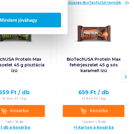
Az összes
BioTechUSA
termék
Új
Mindent jóváhagy
chUSA Protein Max
BioTechUSA Protein Max
szelet 45 g pisztácia
fehérjeszelet 45 g sós
ízű
karamell ízű
659
Ft /
db
659
Ft /
db
14 644
Ft /
kg
14 644
Ft /
kg
Kosárba
Kosárba
Kosárba
Kosárba
1 db = 16 db
1 karton = 16 db
+1 db a kosárba
+1 karton a kosárba