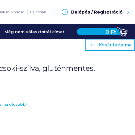
Keresés
Belépés / Regisztráció
unk működése
Üzleteink
0
Ft
Még nem választottál címet
ariaLabel
ariaLabel
Kosár tartalma
Kosár tartalma
soki-szilva, gluténmentes,
s, ha olcsóbb!