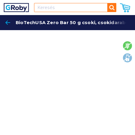
Keresés
BioTechUSA Zero Bar 50 g csoki, csokidarabokk
Keres
glut
lakt