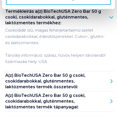
Termékleírás a(z)
BioTechUSA Zero Bar 50 g
csoki, csokidarabokkal, gluténmentes,
laktózmentes
termékhez:
Csokoládé ízű, magas fehérjetartalmú szelet
csokidarabokkal, édesítőszerekkel. Cukor-, glutén-
és laktózmentes.
Tárolási információ: száraz, hűvös helyen tárolandó!
Származási hely: USA
A(z)
BioTechUSA Zero Bar 50 g csoki,
csokidarabokkal, gluténmentes,
laktózmentes
termék összetevői:
A(z)
BioTechUSA Zero Bar 50 g csoki,
csokidarabokkal, gluténmentes,
laktózmentes
termék tápanyagai: