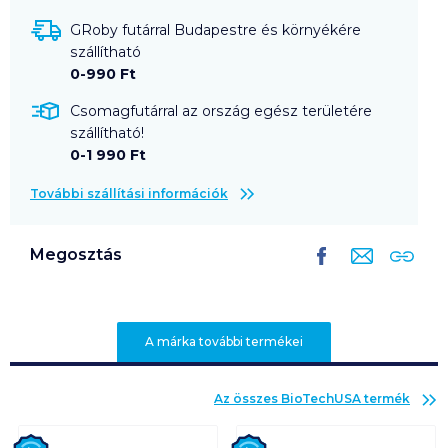
GRoby futárral Budapestre és környékére
szállítható
0-990 Ft
Csomagfutárral az ország egész területére
szállítható!
0-1 990 Ft
További szállítási információk
Megosztás
A márka további termékei
Az összes
BioTechUSA
termék
Új
Új