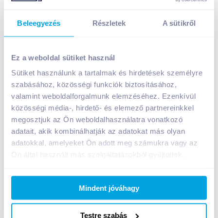
Beleegyezés
Részletek
A sütikről
BioTechUSA Zero Bar 50 g csoki, csokidarabokkal,
gluténmentes, laktózmentes
Ez a weboldal sütiket használ
699
Ft /
db
Sütiket használunk a tartalmak és hirdetések személyre
Egységár:
13 980
Ft /
kg
szabásához, közösségi funkciók biztosításához,
Nettó eladási ár:
550
Ft /
db
(
27
% áfa)
valamint weboldalforgalmunk elemzéséhez. Ezenkívül
közösségi média-, hirdető- és elemező partnereinkkel
megosztjuk az Ön weboldalhasználatra vonatkozó
Kosárba
Kosárba
adatait, akik kombinálhatják az adatokat más olyan
adatokkal, amelyeket Ön adott meg számukra vagy az
1 karton = 20 db
Ön által használt más szolgáltatásokból gyűjtöttek.
+1 karton a kosárba
Mindent jóváhagy
Bevásárlólistához adom
Értesíts, ha olcsóbb!
Testre szabás