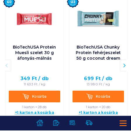
BioTechUSA Protein
BioTechUSA Chunky
Muesli szelet 30 g
Protein fehérjeszelet
áfonyás-málnás
50 g coconut dream
349
Ft /
db
699
Ft /
db
11 633
Ft /
kg
13 980
Ft /
kg
Kosárba
Kosárba
Kosárba
Kosárba
1 karton = 28 db
1 karton = 20 db
+1 karton a kosárba
+1 karton a kosárba