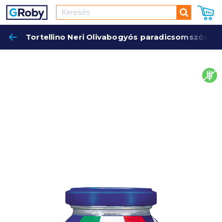
Keresés
Tortellino Neri Olivabogyós paradicsomszósz 
Keres
glut