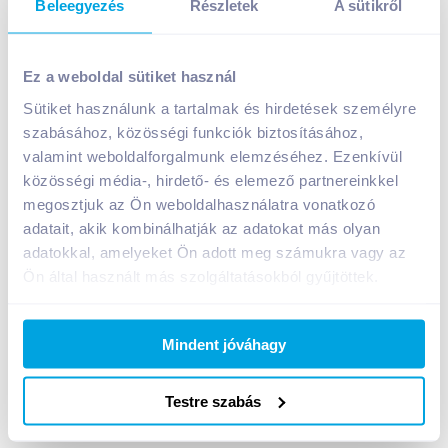
Beleegyezés
Részletek
A sütikről
Ez a weboldal sütiket használ
Sütiket használunk a tartalmak és hirdetések személyre
szabásához, közösségi funkciók biztosításához,
Tortellino Neri Olivabogyós paradicsomszósz 190 g
valamint weboldalforgalmunk elemzéséhez. Ezenkívül
gluténmentes
közösségi média-, hirdető- és elemező partnereinkkel
A termék jelenleg nem elérhető
megosztjuk az Ön weboldalhasználatra vonatkozó
adatait, akik kombinálhatják az adatokat más olyan
adatokkal, amelyeket Ön adott meg számukra vagy az
Ön által használt más szolgáltatásokból gyűjtöttek.
Bevásárlólistához adom
Értesíts, ha olcsóbb!
Mindent jóváhagy
Termékleírás a(z)
Tortellino Neri Olivabogyós
paradicsomszósz 190 g
Testre szabás
gluténmentes
termékhez:
Olivabogyós, paradicsomos tésztaszósz.