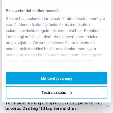
Ooops! DUO XXL papírtörlő 2 tekercs 2 réteg 110 lap
Ez a weboldal sütiket használ
999
Ft /
db
Sütiket használunk a tartalmak és hirdetések személyre
Egységár:
500
Ft /
1db
szabásához, közösségi funkciók biztosításához,
Nettó eladási ár:
787
Ft /
db
(
27
% áfa)
valamint weboldalforgalmunk elemzéséhez. Ezenkívül
közösségi média-, hirdető- és elemező partnereinkkel
Kosárba
megosztjuk az Ön weboldalhasználatra vonatkozó
Kosárba
adatait, akik kombinálhatják az adatokat más olyan
adatokkal, amelyeket Ön adott meg számukra vagy az
Ön által használt más szolgáltatásokból gyűjtöttek.
A termék megszűnt
Mindent jóváhagy
Bevásárlólistához adom
Értesíts, ha olcsóbb!
Testre szabás
Termékleírás a(z)
Ooops! DUO XXL papírtörlő 2
tekercs 2 réteg 110 lap
termékhez: