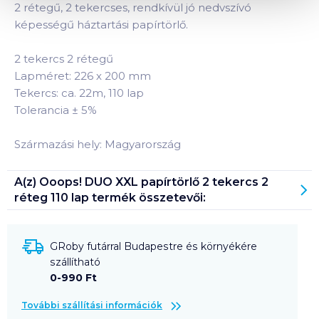
2 rétegű, 2 tekercses, rendkívül jó nedvszívó
képességű háztartási papírtörlő.
2 tekercs 2 rétegű
Lapméret: 226 х 200 mm
Tekercs: ca. 22m, 110 lap
Tolerancia ± 5%
Származási hely: Magyarország
A(z)
Ooops! DUO XXL papírtörlő 2 tekercs 2
réteg 110 lap
termék összetevői:
GRoby futárral Budapestre és környékére
szállítható
0-990 Ft
További szállítási információk