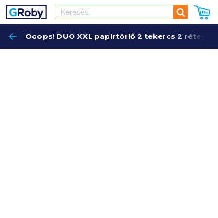
Keresés
Ooops! DUO XXL papírtörlő 2 tekercs 2 réteg 11
Keres