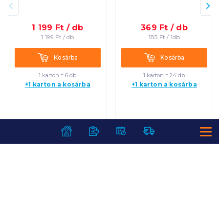
1 199
Ft /
db
369
Ft /
db
1 199
Ft /
db
185
Ft /
1db
Kosárba
Kosárba
Kosárba
Kosárba
1 karton = 6 db
1 karton = 24 db
+1 karton a kosárba
+1 karton a kosárba
SZOLGÁLTATÁSOK
Ajándékkosarak
INFORMÁCIÓK
Árfigyelő
Áruházunk működése