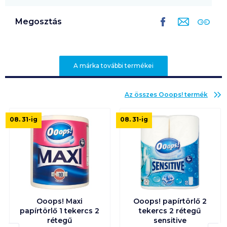
Megosztás
A márka további termékei
Az összes
Ooops!
termék
08. 31
-ig
08. 31
-ig
Ooops! Maxi
Ooops! papírtörlő 2
papírtörlő 1 tekercs 2
tekercs 2 rétegű
rétegű
sensitive