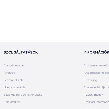
SZOLGÁLTATÁSOK
INFORMÁCIÓ
Ajándékkosarak
Áruházunk működ
Árfigyelő
Általános szerződési
Bevásárlólisták
Elállási jog
Üvegvisszaváltás
Adatkezelési tájéko
Szelektív hulladékok gyűjtése
Fizetési módok
Kerekítsd fel!
Szállítási informáci