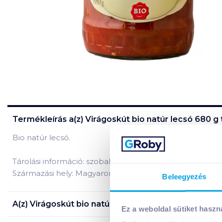
Termékleírás a(z)
Virágoskút bio natúr lecsó 680 g
Bio natúr lecsó.
Tárolási információ: szobahőmérsékleten, felbontás utá
Származási hely: Magyarország
Beleegyezés
A(z)
Virágoskút bio natúr lecsó 680 g
termék összet
Ez a weboldal sütiket haszn