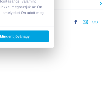
tosításához, valamint
einkkel megosztjuk az Ön
l, amelyeket Ön adott meg
Mindent jóváhagy