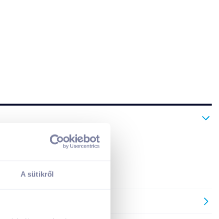
A kosarad jelenleg üres.
Adj hozzá termékeket!
A sütikről