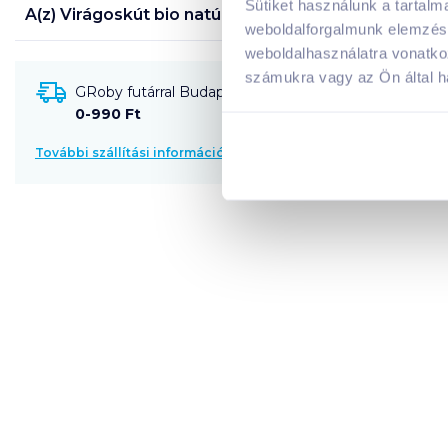
Sütiket használunk a tartal
A(z)
Virágoskút bio natúr lecsó 680 g
termék tápan
weboldalforgalmunk elemzésé
weboldalhasználatra vonatko
számukra vagy az Ön által ha
GRoby futárral Budapestre és környékére szállítható
0-990 Ft
További szállítási információk