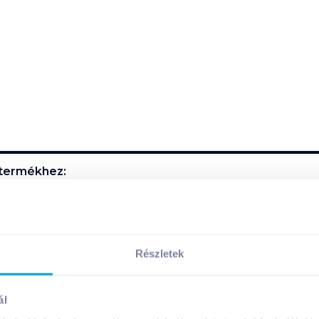
termékhez:
n hűtve tárolandó!
Részletek
evői:
ál