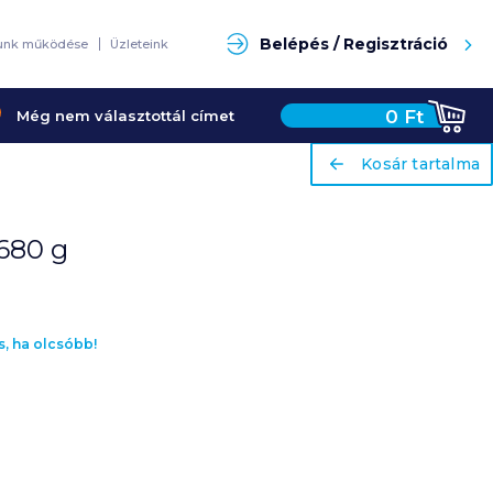
Keresés
Belépés / Regisztráció
unk működése
Üzleteink
0
Ft
Még nem választottál címet
ariaLabel
Kosár tartalma
 680 g
s, ha olcsóbb!