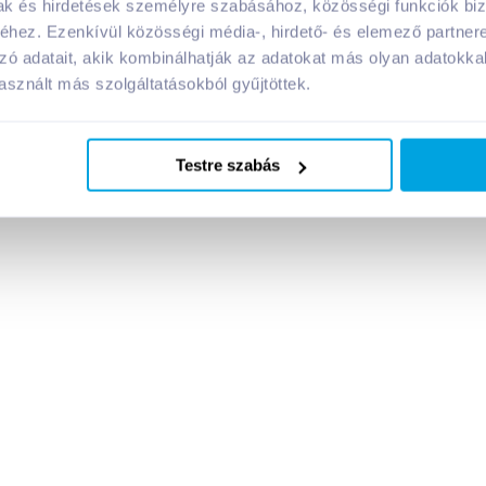
mak és hirdetések személyre szabásához, közösségi funkciók biz
yagai:
hez. Ezenkívül közösségi média-, hirdető- és elemező partner
zó adatait, akik kombinálhatják az adatokat más olyan adatokka
sznált más szolgáltatásokból gyűjtöttek.
Megosztás
Testre szabás