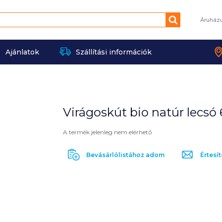
Keresés
Áruház
Ajánlatok
Szállítási információk
Virágoskút bio natúr lecsó
A termék jelenleg nem elérhető
Bevásárlólistához adom
Értesít