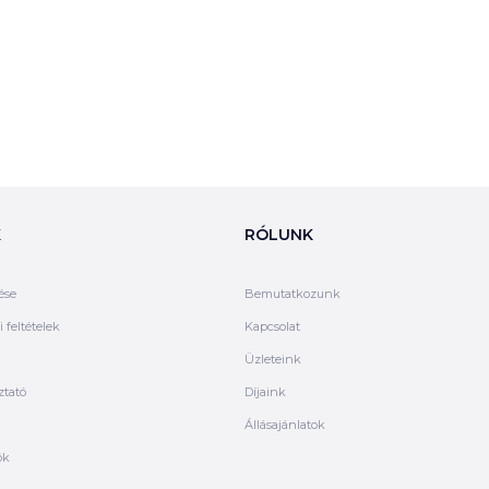
K
RÓLUNK
ése
Bemutatkozunk
 feltételek
Kapcsolat
Üzleteink
ztató
Díjaink
Állásajánlatok
ók