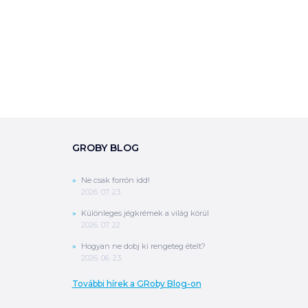
0
Ft
ÖSSZESEN
A végösszeg a szállítás költségét, illetve
MPL szállítás esetén a csomagolási
költséget nem tartalmazza.
További
információ
MEGRENDELÉS
GROBY BLOG
Ne csak forrón idd!
2026. 07. 23.
Különleges jégkrémek a világ körül
2026. 07. 22.
Hogyan ne dobj ki rengeteg ételt?
2026. 06. 23.
További hírek a GRoby Blog-on