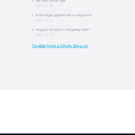
Ne csak forrón idd!
2026. 07. 23.
Különleges jégkrémek a világ körül
2026. 07. 22.
Hogyan ne dobj ki rengeteg ételt?
2026. 06. 23.
További hírek a GRoby Blog-on
0
Ft
ÖSSZESEN
A végösszeg a szállítás költségét, illetve
MPL szállítás esetén a csomagolási
költséget nem tartalmazza.
További