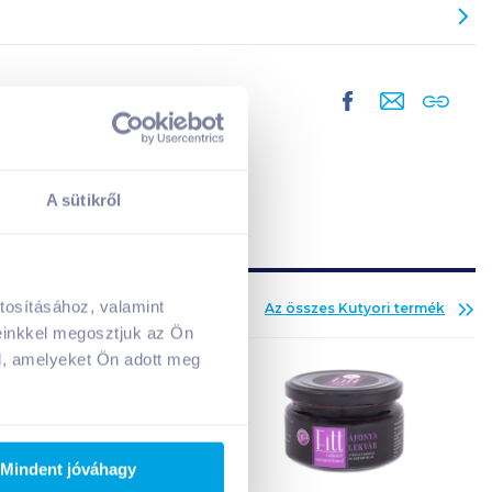
A sütikről
tosításához, valamint
Az összes
Kutyori
termék
A kosarad jelenleg üres.
einkkel megosztjuk az Ön
Adj hozzá termékeket!
l, amelyeket Ön adott meg
Mindent jóváhagy