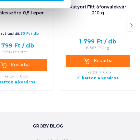
ri Prémium rostos
Kutyori Fitt áfonyalekvár
lcsszörp 0,5 l eper
210 g
aváltási díj:
50
Ft
/
db
1 799
Ft /
db
 799
Ft /
db
8 567
Ft /
kg
5 598
Ft /
liter
Kosárba
Kosárba
Kosárba
Kosárba
1 karton = 16 db
1 karton = 10 db
+1 karton a kosárba
 karton a kosárba
GROBY BLOG