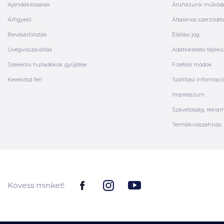
Ajándékkosarak
Áruházunk működ
Árfigyelő
Általános szerződési
Bevásárlólisták
Elállási jog
Üvegvisszaváltás
Adatkezelési tájéko
Szelektív hulladékok gyűjtése
Fizetési módok
Kerekítsd fel!
Szállítási informáci
Impresszum
Szavatosság, rekla
Termékvisszahívás
Kövess minket!