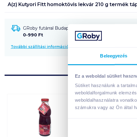
A(z)
Kutyori Fitt homoktövis lekvár 210 g
termék táp
GRoby futárral Budapestre és környékére szállítható
0-990 Ft
További szállítási információk
Beleegyezés
Ez a weboldal sütiket haszn
Sütiket használunk a tartal
weboldalforgalmunk elemzésé
weboldalhasználatra vonatko
számukra vagy az Ön által ha