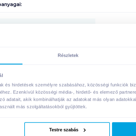
anyagai:
Megosztás
Részletek
A márka további termékei
ál
mak és hirdetések személyre szabásához, közösségi funkciók biz
hez. Ezenkívül közösségi média-, hirdető- és elemező partner
zó adatait, akik kombinálhatják az adatokat más olyan adatokka
sznált más szolgáltatásokból gyűjtöttek.
Testre szabás