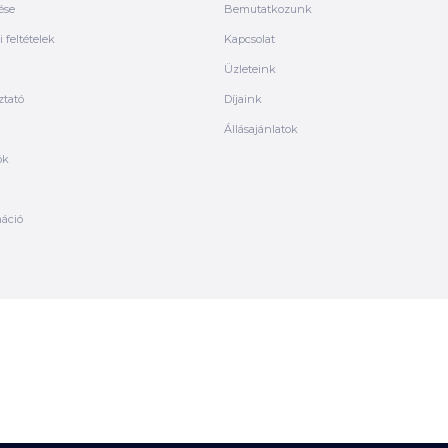
ése
Bemutatkozunk
 feltételek
Kapcsolat
Üzleteink
ztató
Díjaink
Állásajánlatok
ók
máció