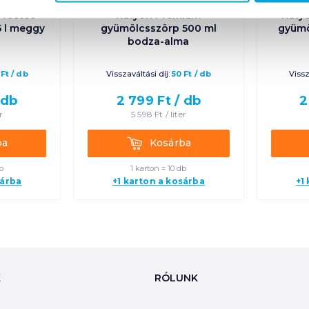
 rostos
Kutyori Prémium
Kutyo
5 l meggy
gyümölcsszörp 500 ml
gyümö
bodza-alma
Ft
/
db
Visszaváltási díj:
50
Ft
/
db
Vissz
/
db
2 799
Ft /
db
2
r
5 598
Ft /
liter
Kosárba
ba
Kosárba
b
1 karton = 10 db
sárba
+1 karton a kosárba
+1
K
RÓLUNK