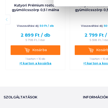
Kutyori Prémium rostos
Kutyori Prémium
gyümölcsszörp 0,5 l málna
gyümölcsszörp 0,
Visszaváltási díj:
50
Ft
/
db
Visszaváltási díj:
50
2 899
Ft /
db
2 799
Ft 
5 798
Ft /
liter
5 598
Ft /
lite
Kosárba
Kosárba
Kosárba
Kosár
1 karton = 10 db
1 karton = 10 d
+1 karton a kosárba
+1 karton a ko
SZOLGÁLTATÁSOK
INFORMÁCIÓ