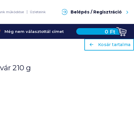
Keresés
Belépés / Regisztráció
unk működése
Üzleteink
0
Ft
Még nem választottál címet
ariaLabel
ariaLabel
Kosár tartalma
Kosár tartalma
vár 210 g