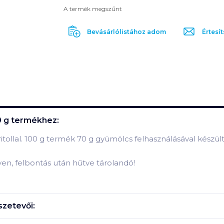
A termék megszűnt
Bevásárlólistához adom
Értesít
0 g
termékhez:
itollal. 100 g termék 70 g gyümölcs felhasználásával készült
lyen, felbontás után hűtve tárolandó!
zetevői: