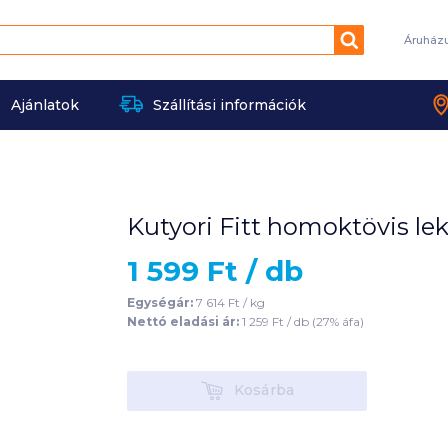
Keresés
Áruház
Ajánlatok
Szállítási információk
Kutyori Fitt homoktövis lek
1 599
Ft /
db
Egységár:
7 614
Ft /
kg
Nettó eladási ár:
1 259
Ft /
db
(
27
% áfa)
Kosárba
Kosárba