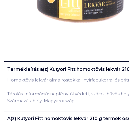
Termékleírás a(z)
Kutyori Fitt homoktövis lekvár 21
Homoktövis lekvár alma rostokkal, nyírfacukorral és eritr
Tárolási információ: napfénytől védett, száraz, hűvös he
Származási hely: Magyarország
A(z)
Kutyori Fitt homoktövis lekvár 210 g
termék öss