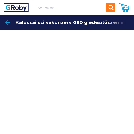
Keresés
Kalocsai szilvakonzerv 680 g édesítőszerrel
Keres