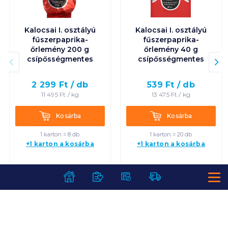
Kalocsai I. osztályú
Kalocsai I. osztályú
fűszerpaprika-
fűszerpaprika-
őrlemény 200 g
őrlemény 40 g
csípősségmentes
csípősségmentes
2 299
Ft /
db
539
Ft /
db
11 495
Ft /
kg
13 475
Ft /
kg
Kosárba
Kosárba
Kosárba
Kosárba
1 karton = 8 db
1 karton = 20 db
+1 karton a kosárba
+1 karton a kosárba