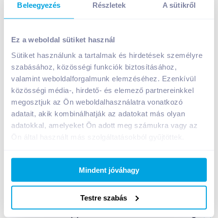
Beleegyezés
Részletek
A sütikről
Kalocsai szilvakonzerv 680 g édesítőszerrel
Ez a weboldal sütiket használ
999
Ft /
db
Sütiket használunk a tartalmak és hirdetések személyre
Egységár:
2 562
Ft /
kg
Nettó eladási ár:
787
Ft /
db
(
27
% áfa)
szabásához, közösségi funkciók biztosításához,
valamint weboldalforgalmunk elemzéséhez. Ezenkívül
közösségi média-, hirdető- és elemező partnereinkkel
Kosárba
Kosárba
megosztjuk az Ön weboldalhasználatra vonatkozó
adatait, akik kombinálhatják az adatokat más olyan
adatokkal, amelyeket Ön adott meg számukra vagy az
A termék megszűnt
Ön által használt más szolgáltatásokból gyűjtöttek.
Mindent jóváhagy
Bevásárlólistához adom
Értesíts, ha olcsóbb!
Testre szabás
Termékleírás a(z)
Kalocsai szilvakonzerv 680 g