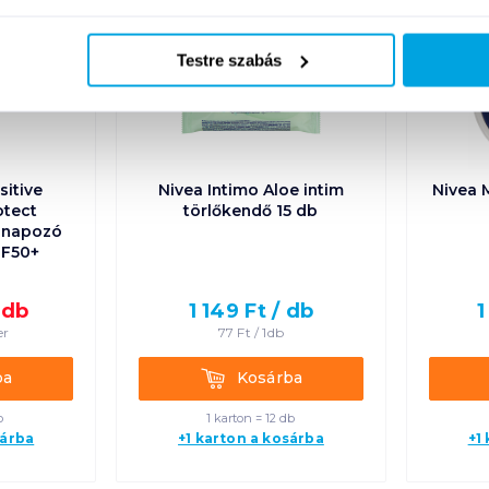
Testre szabás
itive
Nivea Intimo Aloe intim
Nivea 
otect
törlőkendő 15 db
i napozó
FF50+
/
db
1 149
Ft /
db
1
er
77
Ft /
1db
Kosárba
ba
Kosárba
b
1 karton = 12 db
sárba
+1 karton a kosárba
+1