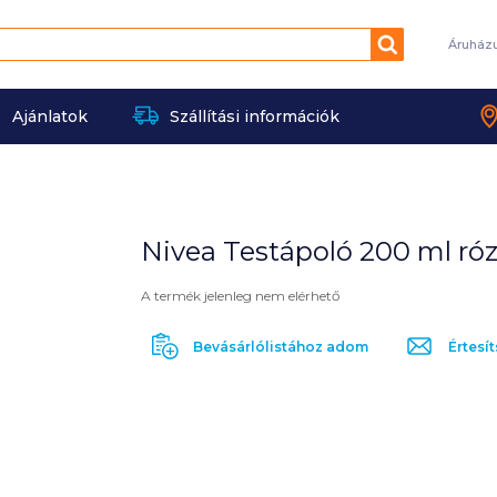
Keresés
Áruház
Ajánlatok
Szállítási információk
Nivea Testápoló 200 ml róz
A termék jelenleg nem elérhető
Bevásárlólistához adom
Értesít