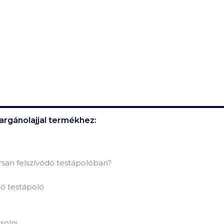
argánolajjal
termékhez:
rsan felszívódó testápolóban?
dó testápoló
solni.