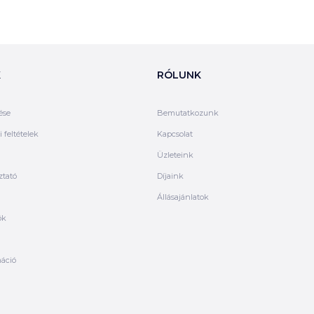
K
RÓLUNK
ése
Bemutatkozunk
 feltételek
Kapcsolat
Üzleteink
ztató
Díjaink
Állásajánlatok
ók
máció