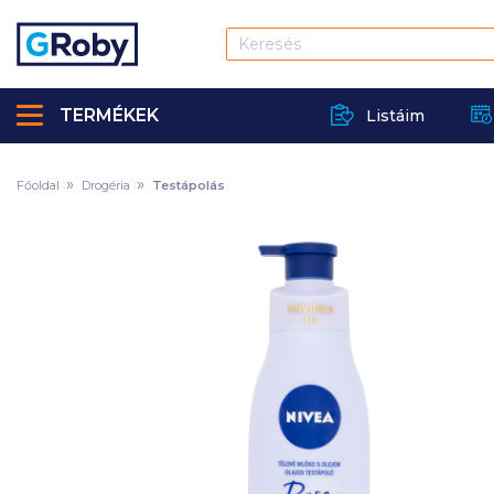
TERMÉKEK
Listáim
Főoldal
Drogéria
Testápolás