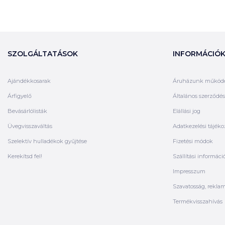
SZOLGÁLTATÁSOK
INFORMÁCIÓ
Ajándékkosarak
Áruházunk működ
Árfigyelő
Általános szerződési
Bevásárlólisták
Elállási jog
Üvegvisszaváltás
Adatkezelési tájéko
Szelektív hulladékok gyűjtése
Fizetési módok
Kerekítsd fel!
Szállítási informáci
Impresszum
Szavatosság, rekla
Termékvisszahívás