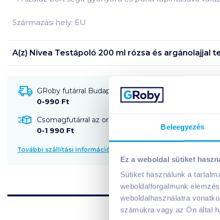
Származási hely: EU
A(z)
Nivea Testápoló 200 ml rózsa és argánolajjal
te
GRoby futárral Budapestre és környékére szállítható
0-990 Ft
Csomagfutárral az ország egész területére szállítható
Beleegyezés
0-1 990 Ft
További szállítási információk
Ez a weboldal sütiket haszn
Sütiket használunk a tartal
weboldalforgalmunk elemzésé
weboldalhasználatra vonatko
számukra vagy az Ön által ha