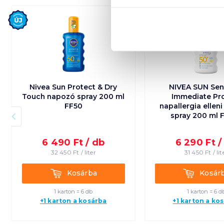
Új
Új
Nivea Sun Protect & Dry
NIVEA SUN Sens
Touch napozó spray 200 ml
Immediate Pr
FF50
napallergia ellen
spray 200 ml 
6 490
Ft /
db
6 290
Ft 
32 450
Ft /
liter
31 450
Ft /
lit
Kosárba
Kosárba
Kosárba
Kosár
1 karton = 6 db
1 karton = 6 d
+1 karton a kosárba
+1 karton a ko