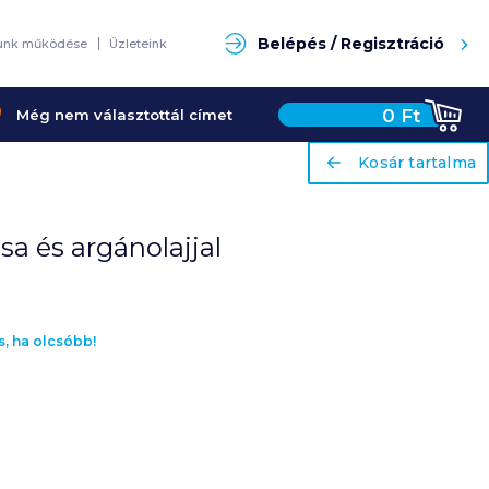
Keresés
Belépés / Regisztráció
unk működése
Üzleteink
0
Ft
Még nem választottál címet
ariaLabel
ariaLabel
Kosár tartalma
Kosár tartalma
sa és argánolajjal
s, ha olcsóbb!