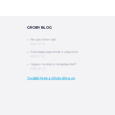
GROBY BLOG
Ne csak forrón idd!
2026. 07. 23.
Különleges jégkrémek a világ körül
2026. 07. 22.
Hogyan ne dobj ki rengeteg ételt?
2026. 06. 23.
További hírek a GRoby Blog-on