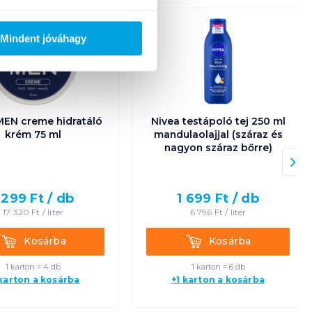
Mindent jóváhagy
MEN creme hidratáló
Nivea testápoló tej 250 ml
krém 75 ml
mandulaolajjal (száraz és
nagyon száraz bőrre)
 299
Ft /
db
1 699
Ft /
db
17 320
Ft /
liter
6 796
Ft /
liter
Kosárba
Kosárba
Kosárba
Kosárba
1 karton = 4 db
1 karton = 6 db
 karton a kosárba
+1 karton a kosárba