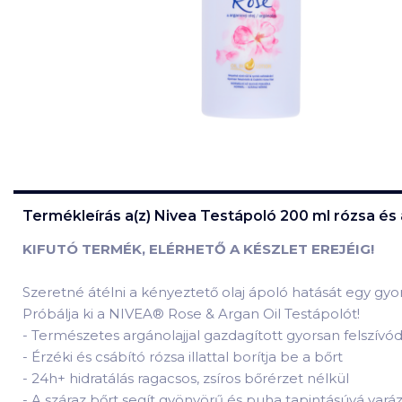
Termékleírás a(z)
Nivea Testápoló 200 ml rózsa és 
KIFUTÓ TERMÉK, ELÉRHETŐ A KÉSZLET EREJÉIG!
Szeretné átélni a kényeztető olaj ápoló hatását egy gyo
Próbálja ki a NIVEA® Rose & Argan Oil Testápolót!
-
Természetes argánolajjal gazdagított gyorsan felszívó
-
Érzéki és csábító rózsa illattal borítja be a bőrt
-
24h+ hidratálás ragacsos, zsíros bőrérzet nélkül
-
A száraz bőrt segít gyönyörű és puha tapintásúvá varáz