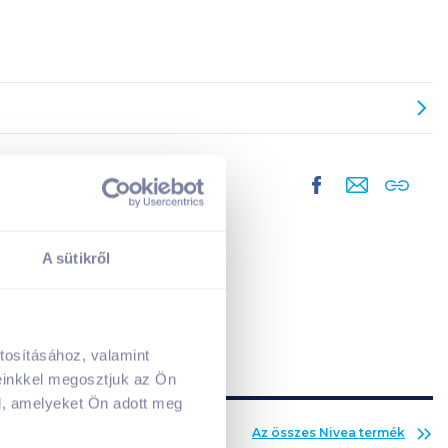
A sütikről
tosításához, valamint
A kosarad jelenleg üres.
einkkel megosztjuk az Ön
Adj hozzá termékeket!
l, amelyeket Ön adott meg
Az összes
Nivea
termék