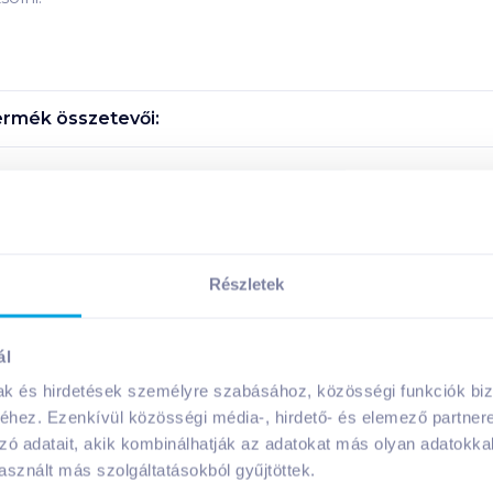
rmék összetevői:
Megosztás
!
Részletek
ál
mak és hirdetések személyre szabásához, közösségi funkciók biz
A márka további termékei
hez. Ezenkívül közösségi média-, hirdető- és elemező partner
zó adatait, akik kombinálhatják az adatokat más olyan adatokka
sznált más szolgáltatásokból gyűjtöttek.