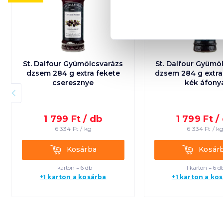
St. Dalfour Gyümölcsvarázs
St. Dalfour Gyümö
dzsem 284 g extra fekete
dzsem 284 g extra vörös és
cseresznye
kék áfony
1 799
Ft /
db
1 799
Ft /
6 334
Ft /
kg
6 334
Ft /
k
Kosárba
Kosárba
Kosárba
Kosár
1 karton = 6 db
1 karton = 6 d
+1 karton a kosárba
+1 karton a ko