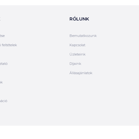
K
RÓLUNK
ése
Bemutatkozunk
 feltételek
Kapcsolat
Üzleteink
ztató
Díjaink
Állásajánlatok
ók
máció