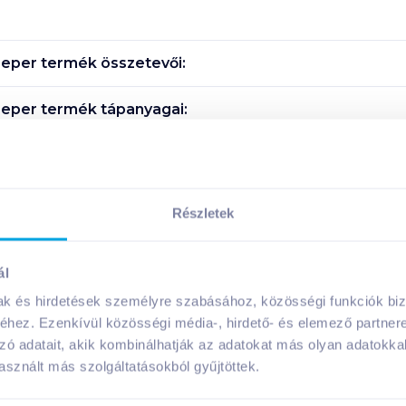
 eper
termék összetevői:
 eper
termék tápanyagai:
Megosztás
Részletek
ál
A márka további termékei
mak és hirdetések személyre szabásához, közösségi funkciók biz
hez. Ezenkívül közösségi média-, hirdető- és elemező partner
zó adatait, akik kombinálhatják az adatokat más olyan adatokka
sznált más szolgáltatásokból gyűjtöttek.
08. 31
-ig
08. 31
-ig