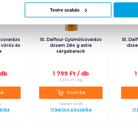
Testre szabás
lcsvarázs
St. Dalfour Gyümölcsvarázs
St. Da
dzsem 284 g extra
dzse
a
sárgabarack
db
1 799
Ft /
db
1
g
6 334
Ft /
kg
Kosárba
ba
Kosárba
b
1 karton = 6 db
sárba
+1 karton a kosárba
+1