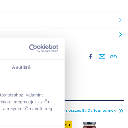
A sütikről
tosításához, valamint
A kosarad jelenleg üres.
einkkel megosztjuk az Ön
Adj hozzá termékeket!
l, amelyeket Ön adott meg
Az összes
St. Dalfour
termék
08. 31
-ig