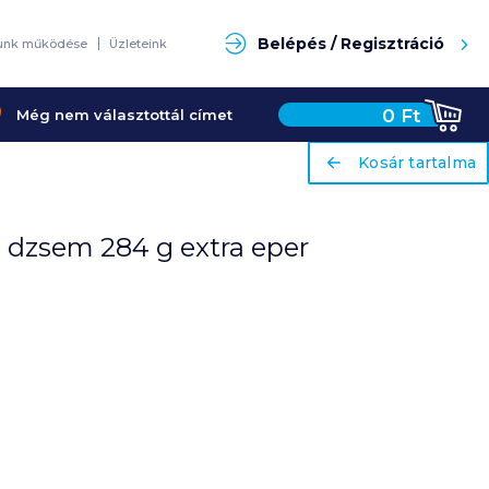
Keresés
Belépés / Regisztráció
unk működése
Üzleteink
0
Ft
Még nem választottál címet
ariaLabel
ariaLabel
Kosár tartalma
Kosár tartalma
 dzsem 284 g extra eper