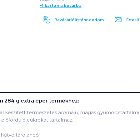
+1 karton a kosárba
Bevásárlólistához adom
Értesít
m 284 g extra eper
termékhez:
ssal készített természetes aromájú, magas gyümölcstartalm
lőforduló cukrokat tartalmaz.
n hűtve tárolandó!