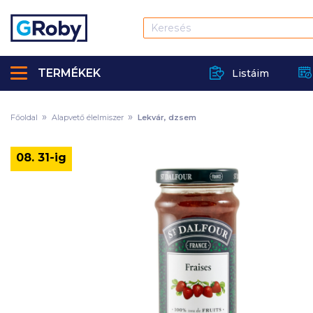
TERMÉKEK
Listáim
Főoldal
Alapvető élelmiszer
Lekvár, dzsem
08. 31-ig