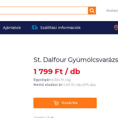
Keresés
Áruház
Ajánlatok
Szállítási információk
St. Dalfour Gyümölcsvarázs
1 799
Ft /
db
Egységár:
6 334
Ft /
kg
Nettó eladási ár:
1 417
Ft /
db
(
27
% áfa)
Kosárba
Kosárba
1 karton = 6 db