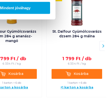
Mindent jóváhagy
lfour Gyümölcsvarázs
St. Dalfour Gyümölcsvarázs
m 284 g ananász-
dzsem 284 g málna
mangó
 799
Ft /
db
1 799
Ft /
db
6 334
Ft /
kg
6 334
Ft /
kg
Kosárba
Kosárba
Kosárba
Kosárba
1 karton = 6 db
1 karton = 6 db
 karton a kosárba
+1 karton a kosárba