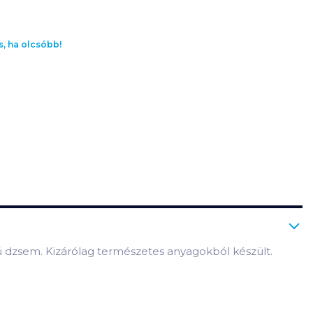
s, ha olcsóbb!
ú dzsem. Kizárólag természetes anyagokból készült.