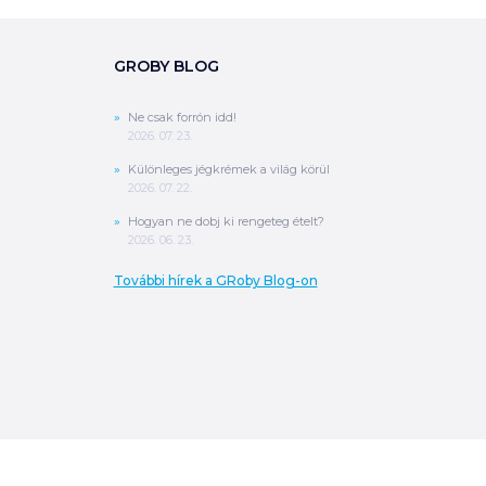
GROBY BLOG
Ne csak forrón idd!
2026. 07. 23.
Különleges jégkrémek a világ körül
2026. 07. 22.
Hogyan ne dobj ki rengeteg ételt?
2026. 06. 23.
További hírek a GRoby Blog-on