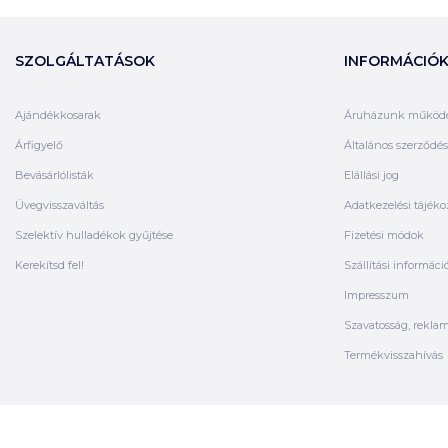
SZOLGÁLTATÁSOK
INFORMÁCIÓ
Ajándékkosarak
Áruházunk működ
Árfigyelő
Általános szerződési
Bevásárlólisták
Elállási jog
Üvegvisszaváltás
Adatkezelési tájéko
Szelektív hulladékok gyűjtése
Fizetési módok
Kerekítsd fel!
Szállítási informáci
Impresszum
Szavatosság, rekla
Termékvisszahívás