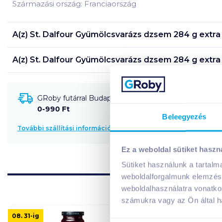
Származási ország: Franciaország
A(z)
St. Dalfour Gyümölcsvarázs dzsem 284 g extra
A(z)
St. Dalfour Gyümölcsvarázs dzsem 284 g extra
GRoby futárral Budapestre és környékére szállítható
0-990 Ft
Beleegyezés
További szállítási információk
Ez a weboldal sütiket haszn
Sütiket használunk a tartal
weboldalforgalmunk elemzésé
weboldalhasználatra vonatko
számukra vagy az Ön által ha
08. 31
-ig
08. 31
-ig