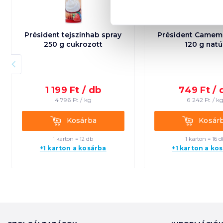
Président tejszínhab spray
Président Camemb
250 g cukrozott
120 g natú
1 199
Ft /
db
749
Ft /
4 796
Ft /
kg
6 242
Ft /
k
Kosárba
Kosárba
Kosárba
Kosár
1 karton = 12 db
1 karton = 16 d
+1 karton a kosárba
+1 karton a ko