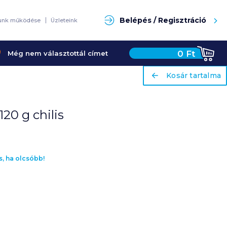
Keresés
Belépés / Regisztráció
unk működése
Üzleteink
0
Ft
Még nem választottál címet
ariaLabel
ariaLabel
Kosár tartalma
Kosár tartalma
20 g chilis
s, ha olcsóbb!