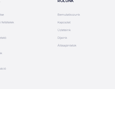
K
RÓLUNK
ése
Bemutatkozunk
 feltételek
Kapcsolat
Üzleteink
ztató
Díjaink
Állásajánlatok
ók
máció