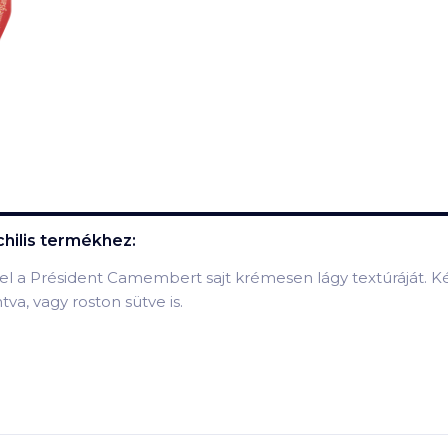
hilis
termékhez:
ze fel a Président Camembert sajt krémesen lágy textúráját
tva, vagy roston sütve is.