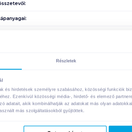
sszetevői:
ápanyagai:
Megosztás
Részletek
ál
A márka további termékei
mak és hirdetések személyre szabásához, közösségi funkciók biz
hez. Ezenkívül közösségi média-, hirdető- és elemező partner
zó adatait, akik kombinálhatják az adatokat más olyan adatokka
sznált más szolgáltatásokból gyűjtöttek.