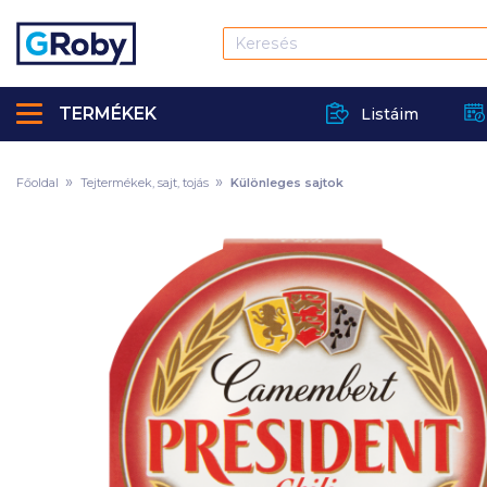
TERMÉKEK
Listáim
Főoldal
Tejtermékek, sajt, tojás
Különleges sajtok