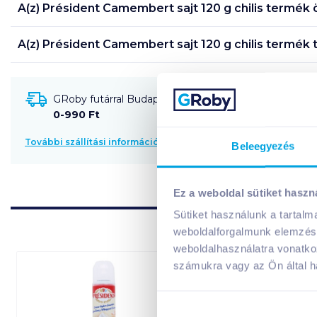
A(z)
Président Camembert sajt 120 g chilis
termék ö
A(z)
Président Camembert sajt 120 g chilis
termék t
GRoby futárral Budapestre és környékére szállítható
0-990 Ft
További szállítási információk
Beleegyezés
Ez a weboldal sütiket haszn
Sütiket használunk a tartal
weboldalforgalmunk elemzésé
weboldalhasználatra vonatko
számukra vagy az Ön által ha
08. 31
-ig