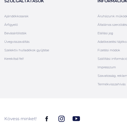
SZOLGÁLTATÁSOK
INFORMÁCIÓ
Ajándékkosarak
Áruházunk működ
Árfigyelő
Általános szerződési
Bevásárlólisták
Elállási jog
Üvegvisszaváltás
Adatkezelési tájéko
Szelektív hulladékok gyűjtése
Fizetési módok
Kerekítsd fel!
Szállítási informáci
Impresszum
Szavatosság, rekla
Termékvisszahívás
Kövess minket!