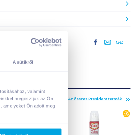
A sütikről
tosításához, valamint
A kosarad jelenleg üres.
einkkel megosztjuk az Ön
Az összes
President
termék
Adj hozzá termékeket!
l, amelyeket Ön adott meg
cuk