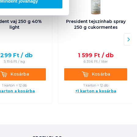
Mindent jóváhagy
dent vaj 250 g 40%
President tejszínhab spray
light
250 g cukormentes
 299
Ft /
db
1 599
Ft /
db
5 196
Ft /
kg
6 396
Ft /
liter
Kosárba
Kosárba
Kosárba
Kosárba
1 karton = 12 db
1 karton = 12 db
 karton a kosárba
+1 karton a kosárba