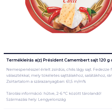
Termékleírás a(z)
Président Camembert sajt 120 g c
Nemespenésszel érlelt zsírdús, chilis lágy sajt. Fedez
választékkal, mely tökéletes sajttálakhoz, salátákhoz, rán
Zsírtartalom a szárazanyagban: 61,5 m/m%
Tárolási információ: hűtve, 2-6 °C között tárolandó!
Származási hely: Lengyelország