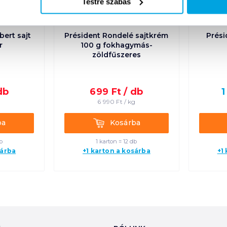
Testre szabás
ert sajt
Président Rondelé sajtkrém
Prési
r
100 g fokhagymás-
zöldfűszeres
db
699
Ft /
db
1
g
6 990
Ft /
kg
Kosárba
ba
Kosárba
b
1 karton = 12 db
sárba
+1 karton a kosárba
+1