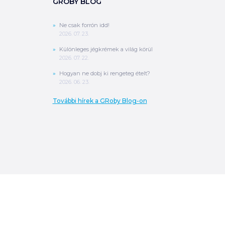
GROBY BLOG
Ne csak forrón idd!
2026. 07. 23.
Különleges jégkrémek a világ körül
2026. 07. 22.
Hogyan ne dobj ki rengeteg ételt?
2026. 06. 23.
További hírek a GRoby Blog-on
0
Ft
ÖSSZESEN