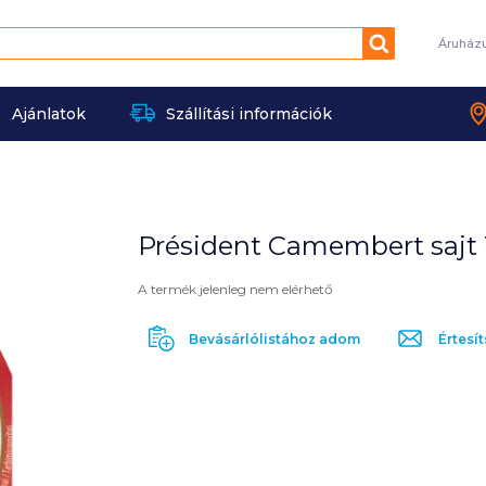
Keresés
Áruház
Ajánlatok
Szállítási információk
Président Camembert sajt 1
A termék jelenleg nem elérhető
Bevásárlólistához adom
Értesít