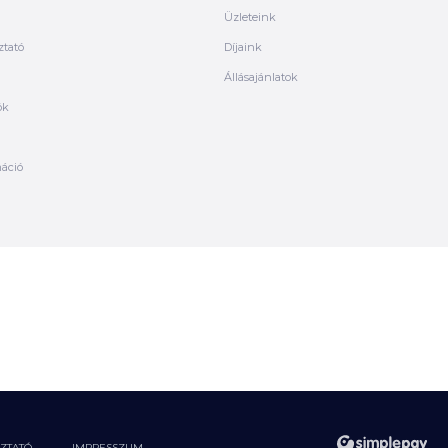
Üzleteink
ztató
Díjaink
Állásajánlatok
ók
máció
OZTATÓ
IMPRESSZUM