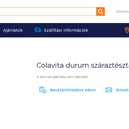
Keresés
Áruház
Ajánlatok
Szállítási információk
Colavita durum száraztészta
A termék jelenleg nem elérhető
Bevásárlólistához adom
Értesít