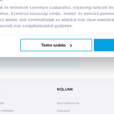
mak és hirdetések személyre szabásához, közösségi funkciók biz
 tápanyagai:
hez. Ezenkívül közösségi média-, hirdető- és elemező partner
zó adatait, akik kombinálhatják az adatokat más olyan adatokka
sznált más szolgáltatásokból gyűjtöttek.
Megosztás
!
Testre szabás
K
RÓLUNK
ése
Bemutatkozunk
 feltételek
Kapcsolat