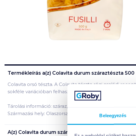
Termékleírás a(z)
Colavita durum száraztészta 500 g 
Colavita orsó tészta. A Colavita tészta régi családi recep
sokféle variációban felhasználható.
Tárolási információ: száraz, hűvös helyen tárolandó!
Származási hely: Olaszország
Beleegyezés
A(z)
Colavita durum száraztészta 500 g fusilli
termék
Ez a weboldal sütiket haszn