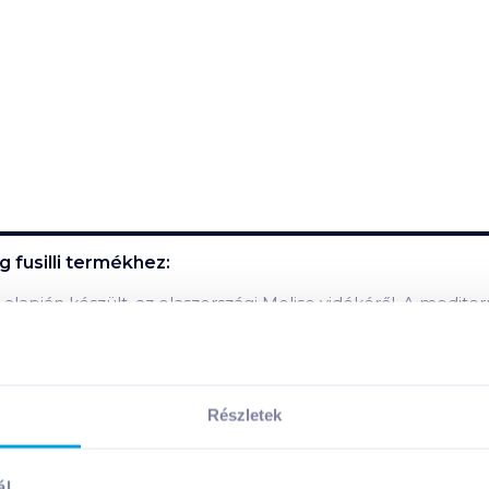
fusilli
termékhez:
t alapján készült, az olaszországi Molise vidékéről. A medite
Részletek
 összetevői:
ál