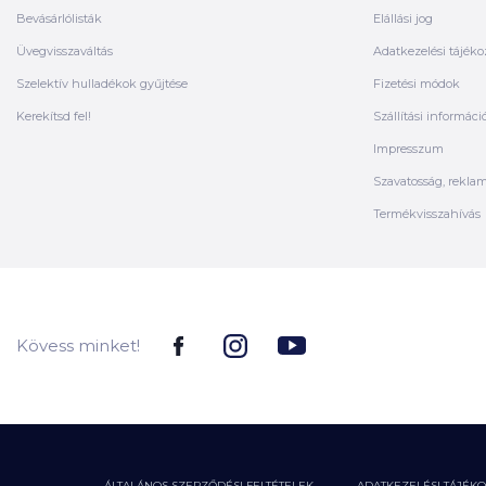
Bevásárlólisták
Elállási jog
Üvegvisszaváltás
Adatkezelési tájéko
Szelektív hulladékok gyűjtése
Fizetési módok
Kerekítsd fel!
Szállítási informáci
Impresszum
Szavatosság, rekla
Termékvisszahívás
Kövess minket!
ÁLTALÁNOS SZERZŐDÉSI FELTÉTELEK
ADATKEZELÉSI TÁJÉK