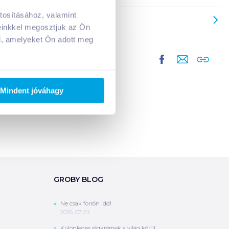
tosításához, valamint
A kosarad jelenleg üres.
einkkel megosztjuk az Ön
Adj hozzá termékeket!
l, amelyeket Ön adott meg
Mindent jóváhagy
GROBY BLOG
Ne csak forrón idd!
2026. 07. 23.
Különleges jégkrémek a világ körül