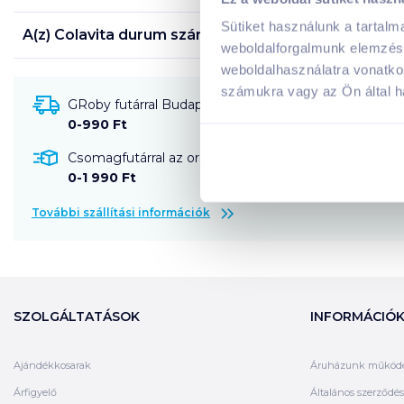
Sütiket használunk a tartal
A(z)
Colavita durum száraztészta 500 g fusilli
termék
weboldalforgalmunk elemzésé
weboldalhasználatra vonatko
számukra vagy az Ön által ha
GRoby futárral Budapestre és környékére szállítható
0-990 Ft
Csomagfutárral az ország egész területére szállítható
0-1 990 Ft
További szállítási információk
SZOLGÁLTATÁSOK
INFORMÁCIÓ
Ajándékkosarak
Áruházunk működ
Árfigyelő
Általános szerződési