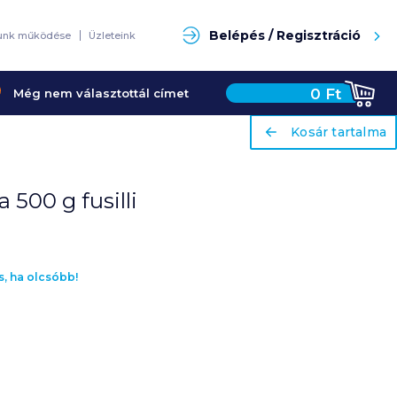
Keresés
Belépés / Regisztráció
unk működése
Üzleteink
0
Ft
Még nem választottál címet
ariaLabel
ariaLabel
Kosár tartalma
Kosár tartalma
 500 g fusilli
s, ha olcsóbb!