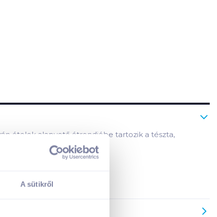
rrán ételek alapvető étrendjébe tartozik a tészta,
A sütikről