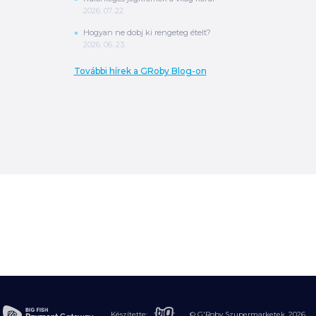
2026. 07. 22.
Hogyan ne dobj ki rengeteg ételt?
2026. 06. 23.
További hírek a GRoby Blog-on
0
Ft
ÖSSZESEN
A végösszeg a szállítás költségét, illetve
MPL szállítás esetén a csomagolási
költséget nem tartalmazza.
További
információ
Készítette:
© G'Roby Szupermarketek,
2026