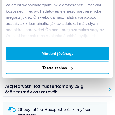
valamint weboldalforgalmunk elemzéséhez. Ezenkívül
közösségi média-, hirdető- és elemező partnereinkkel
Bevásárlólistához adom
Értesíts, ha olcsóbb!
megosztjuk az Ön weboldalhasználatra vonatkozó
adatait, akik kombinálhatják az adatokat más olyan
adatokkal, amelyeket Ön adott meg számukra vagy az
Termékleírás a(z)
Horváth Rozi fűszerkömény
Ön által használt más szolgáltatásokból gyűjtöttek.
25 g őrölt
termékhez:
Fanyar ízű és illatú fűszer, mely kenyérfélék és
Mindent jóváhagy
pékáruk, saláták, sajtok, zöldségek illetve burgonya
ízesítésére szolgál.
Testre szabás
Tárolási információ: száraz, hűvös helyen tárolandó!
A(z)
Horváth Rozi fűszerkömény 25 g
őrölt
termék összetevői:
GRoby futárral Budapestre és környékére