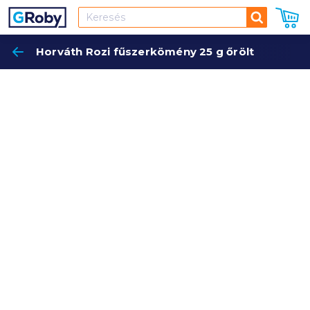
Keresés
Horváth Rozi fűszerkömény 25 g őrölt
Keres