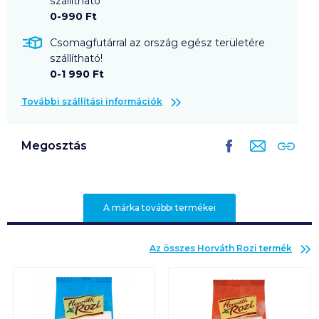
szállítható
0-990 Ft
Csomagfutárral az ország egész területére
szállítható!
0-1 990 Ft
További szállítási információk
Megosztás
A márka további termékei
Az összes
Horváth Rozi
termék