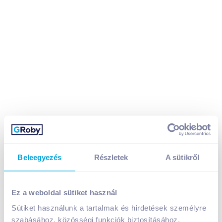
Beleegyezés
Részletek
A sütikről
Ez a weboldal sütiket használ
Horváth Rozi fűszerkömény 25 g őrölt
Sütiket használunk a tartalmak és hirdetések személyre
A termék jelenleg nem elérhető
szabásához, közösségi funkciók biztosításához,