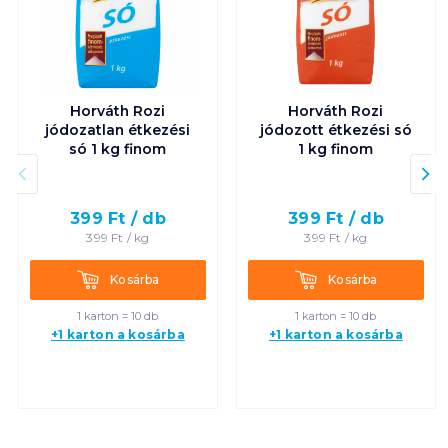
Horváth Rozi
Horváth Rozi
jódozatlan étkezési
jódozott étkezési só
só 1 kg finom
1 kg finom
399
Ft /
db
399
Ft /
db
399
Ft /
kg
399
Ft /
kg
Kosárba
Kosárba
Kosárba
Kosárba
1 karton = 10 db
1 karton = 10 db
+1 karton a kosárba
+1 karton a kosárba