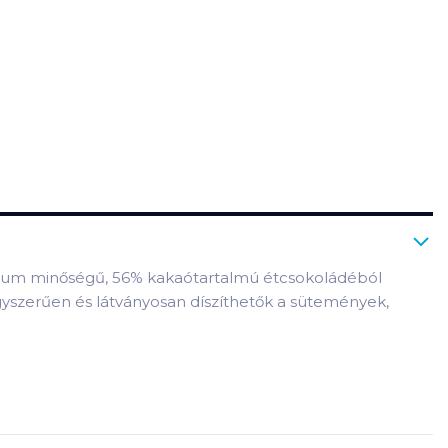
émium minőségű, 56% kakaótartalmú étcsokoládéból
yszerűen és látványosan díszíthetők a sütemények,