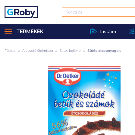
TERMÉKEK
Listáim
Főoldal
Alapvető élelmiszer
Sütés kellékei
Sütés alapanyagok