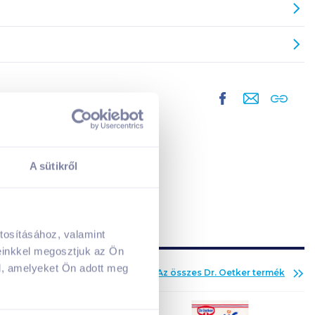
A sütikről
tosításához, valamint
A kosarad jelenleg üres.
einkkel megosztjuk az Ön
Adj hozzá termékeket!
l, amelyeket Ön adott meg
Az összes
Dr. Oetker
termék