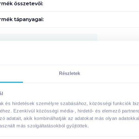
rmék összetevői:
rmék tápanyagai:
Megosztás
!
Részletek
ál
A márka további termékei
mak és hirdetések személyre szabásához, közösségi funkciók biz
hez. Ezenkívül közösségi média-, hirdető- és elemező partner
zó adatait, akik kombinálhatják az adatokat más olyan adatokka
sznált más szolgáltatásokból gyűjtöttek.