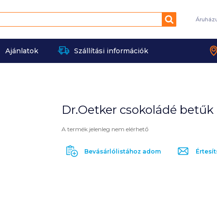
Keresés
Áruház
Ajánlatok
Szállítási információk
Dr.Oetker csokoládé betűk
A termék jelenleg nem elérhető
Bevásárlólistához adom
Értesít