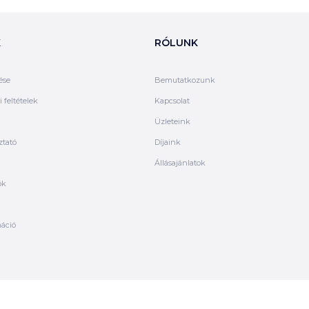
K
RÓLUNK
ése
Bemutatkozunk
 feltételek
Kapcsolat
Üzleteink
ztató
Díjaink
Állásajánlatok
ók
máció