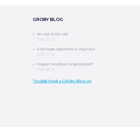
GROBY BLOG
Ne csak forrón idd!
2026. 07. 23.
Különleges jégkrémek a világ körül
2026. 07. 22.
Hogyan ne dobj ki rengeteg ételt?
2026. 06. 23.
További hírek a GRoby Blog-on