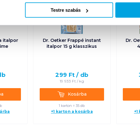
Testre szabás
a italpor
Dr. Oetker Frappé instant
Dr. Oe
lime
italpor 15 g klasszikus
4
db
299
Ft /
db
g
19 933
Ft /
kg
Kosárba
ba
Kosárba
db
1 karton = 35 db
sárba
+1 karton a kosárba
+1