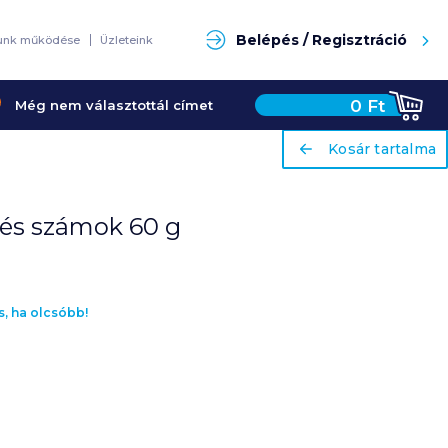
Keresés
Belépés / Regisztráció
unk működése
Üzleteink
0
Ft
Még nem választottál címet
ariaLabel
ariaLabel
Kosár tartalma
Kosár tartalma
 és számok 60 g
s, ha olcsóbb!