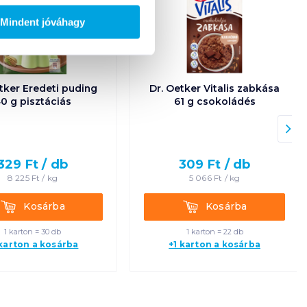
Mindent jóváhagy
tker Eredeti puding
Dr. Oetker Vitalis zabkása
0 g pisztáciás
61 g csokoládés
329
Ft /
db
309
Ft /
db
8 225
Ft /
kg
5 066
Ft /
kg
Kosárba
Kosárba
Kosárba
Kosárba
1 karton = 30 db
1 karton = 22 db
 karton a kosárba
+1 karton a kosárba