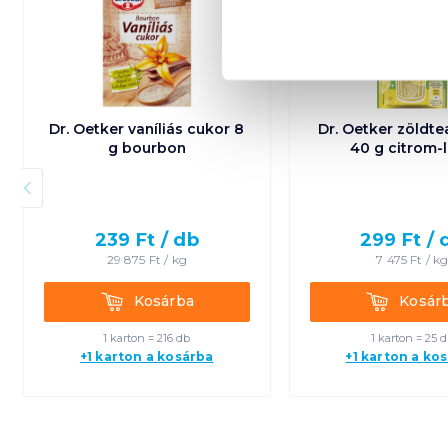
Dr. Oetker vaníliás cukor 8
Dr. Oetker zöldte
g bourbon
40 g citrom-
239
Ft /
db
299
Ft /
29 875
Ft /
kg
7 475
Ft /
k
Kosárba
Kosárba
Kosárba
Kosár
1 karton = 216 db
1 karton = 25 
+1 karton a kosárba
+1 karton a ko