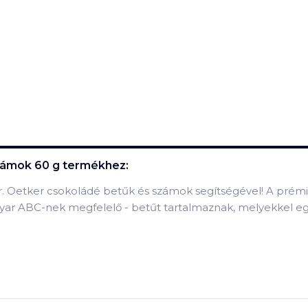
zámok 60 g
termékhez:
Dr. Oetker csokoládé betűk és számok segítségével! A pr
yar ABC-nek megfelelő - betűt tartalmaznak, melyekkel eg