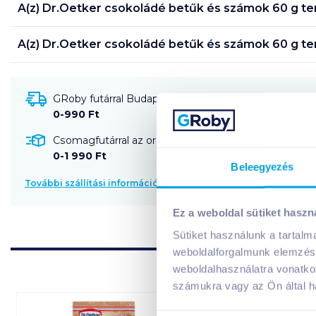
A(z)
Dr.Oetker csokoládé betűk és számok 60 g
te
A(z)
Dr.Oetker csokoládé betűk és számok 60 g
te
GRoby futárral Budapestre és környékére szállítható
0-990 Ft
Csomagfutárral az ország egész területére szállítható
0-1 990 Ft
Beleegyezés
További szállítási információk
Ez a weboldal sütiket haszn
Sütiket használunk a tartal
weboldalforgalmunk elemzésé
weboldalhasználatra vonatko
számukra vagy az Ön által ha