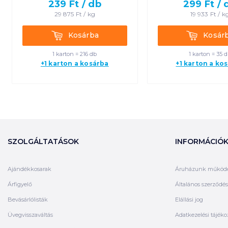
239
Ft /
db
299
Ft /
29 875
Ft /
kg
19 933
Ft /
k
Kosárba
Kosárba
Kosárba
Kosár
1 karton = 216 db
1 karton = 35 
+1 karton a kosárba
+1 karton a ko
SZOLGÁLTATÁSOK
INFORMÁCIÓ
Ajándékkosarak
Áruházunk működ
Árfigyelő
Általános szerződési
Bevásárlólisták
Elállási jog
Üvegvisszaváltás
Adatkezelési tájéko