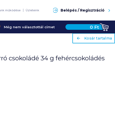
Keresés
Belépés / Regisztráció
unk működése
Üzleteink
0
Ft
Még nem választottál címet
ariaLabel
ariaLabel
Kosár tartalma
Kosár tartalma
rró csokoládé 34 g fehércsokoládés