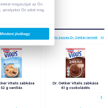
A kosarad jelenleg üres.
einkkel megosztjuk az Ön
Adj hozzá termékeket!
l, amelyeket Ön adott meg
Mindent jóváhagy
Az összes
Dr. Oetker
termék
tker Vitalis zabkása
Dr. Oetker Vitalis zabkása
52 g vaníliás
61 g csokoládés