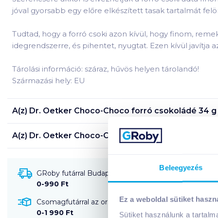
jóval gyorsabb egy előre elkészített tasak tartalmát felö
Tudtad, hogy a forró csoki azon kívül, hogy finom, reme
idegrendszerre, és pihentet, nyugtat. Ezen kívül javítja a
Tárolási információ: száraz, hűvös helyen tárolandó!
Származási hely: EU
A(z)
Dr. Oetker Choco-Choco forró csokoládé 34 g
A(z)
Dr. Oetker Choco-Choco forró csokoládé 34 g
Beleegyezés
GRoby futárral Budapestre és környékére szállítható
0-990 Ft
Ez a weboldal sütiket haszn
Csomagfutárral az ország egész területére szállítható
0-1 990 Ft
Sütiket használunk a tartal