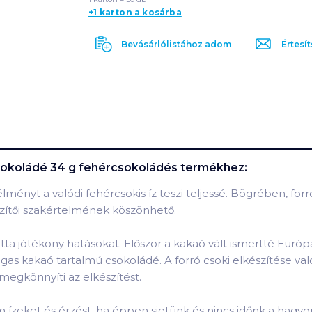
+1 karton a kosárba
Bevásárlólistához adom
Értesít
sokoládé 34 g fehércsokoládés
termékhez:
ényt a valódi fehércsokis íz teszi teljessé. Bögrében, forró 
zítői szakértelmének köszönhető.
otta jótékony hatásokat. Először a kakaó vált ismertté Európ
s kakaó tartalmú csokoládé. A forró csoki elkészítése val
 megkönnyíti az elkészítést.
nom ízeket és érzést, ha éppen sietünk és nincs időnk a ha