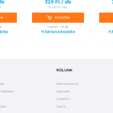
db
329
Ft /
db
g
8 225
Ft /
kg
Kosárba
ba
Kosárba
db
1 karton = 30 db
sárba
+1 karton a kosárba
+1
K
RÓLUNK
ése
Bemutatkozunk
 feltételek
Kapcsolat
Üzleteink
ztató
Díjaink