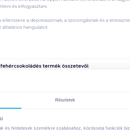
nteni és elfogyasztani.
k ellenszere a depressziónak, a szorongásnak és a stresszne
z általános hangulatot.
 fehércsokoládés
termék összetevői:
 fehércsokoládés
termék tápanyagai:
Részletek
Megosztás
ál
!
mak és hirdetések személyre szabásához, közösségi funkciók biz