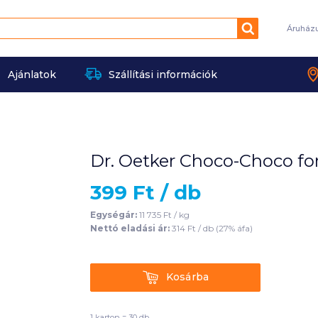
Keresés
Áruház
Ajánlatok
Szállítási információk
Dr. Oetker Choco-Choco fo
399
Ft /
db
Egységár:
11 735
Ft /
kg
Nettó eladási ár:
314
Ft /
db
(
27
% áfa)
Kosárba
Kosárba
1 karton = 30 db