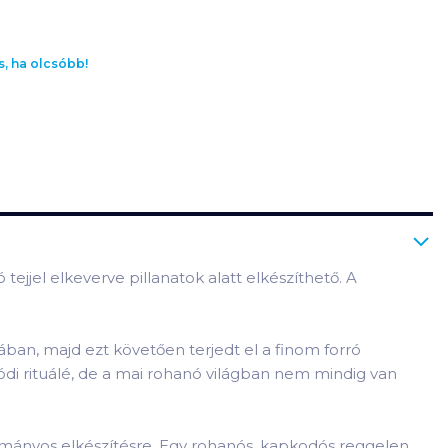
s, ha olcsóbb!
tejjel elkeverve pillanatok alatt elkészíthető. A
ában, majd ezt követően terjedt el a finom forró
ódi rituálé, de a mai rohanó világban nem mindig van
gyományos elkészítésre. Egy rohanós, kapkodós reggelen