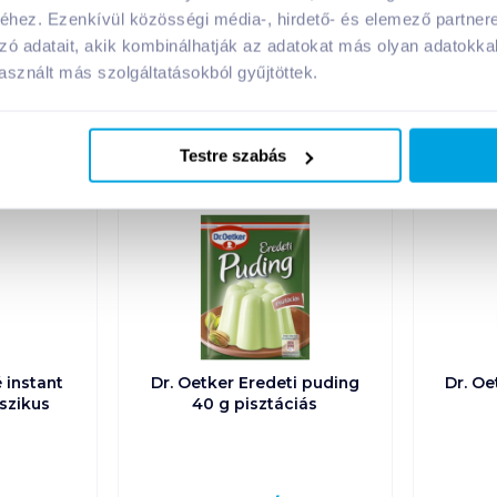
hez. Ezenkívül közösségi média-, hirdető- és elemező partner
zó adatait, akik kombinálhatják az adatokat más olyan adatokka
sznált más szolgáltatásokból gyűjtöttek.
A márka további termékei
Testre szabás
 instant
Dr. Oetker Eredeti puding
Dr. Oe
sszikus
40 g pisztáciás