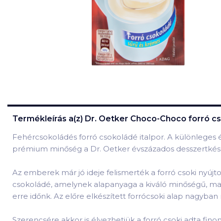
Termékleírás a(z)
Dr. Oetker Choco-Choco forró c
Fehércsokoládés forró csokoládé italpor. A különleges élm
prémium minőség a Dr. Oetker évszázados desszertkés
Az emberek már jó ideje felismerték a forró csoki nyújt
csokoládé, amelynek alapanyaga a kiváló minőségű, maga
erre időnk. Az előre elkészített forrócsoki alap nagyban
Szerencsére akkor is élvezhetjük a forró csoki adta fi