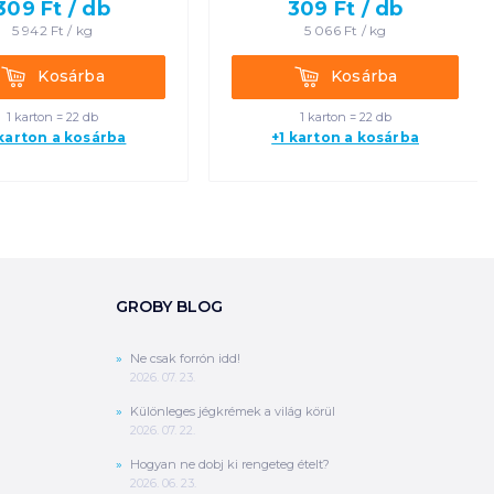
309
Ft /
db
309
Ft /
db
5 942
Ft /
kg
5 066
Ft /
kg
Kosárba
Kosárba
Kosárba
Kosárba
1 karton = 22 db
1 karton = 22 db
 karton a kosárba
+1 karton a kosárba
GROBY BLOG
Ne csak forrón idd!
2026. 07. 23.
Különleges jégkrémek a világ körül
2026. 07. 22.
Hogyan ne dobj ki rengeteg ételt?
2026. 06. 23.