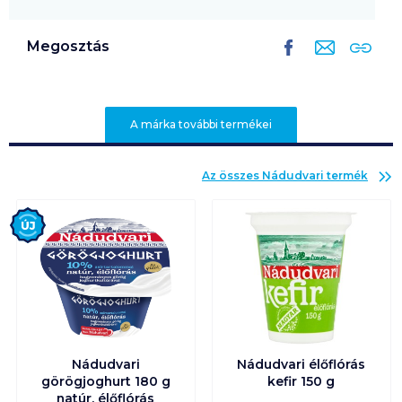
Megosztás
A márka további termékei
Az összes
Nádudvari
termék
Új
Nádudvari
Nádudvari élőflórás
görögjoghurt 180 g
kefir 150 g
natúr, élőflórás