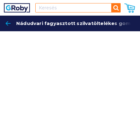
Keresés
Nádudvari fagyasztott szilvatöltelékes gombó
Keres