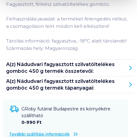
Fagyasztott, félkész szilvatöltelékes gombóc.
Felhasználási javaslat: a terméket felengedés nélkül,
a csomagoláson leírt módon kell elkészíteni!
Tárolási információ: fagyasztva, -18°C alatt tárolandó!
Származási hely: Magyarország
A(z)
Nádudvari fagyasztott szilvatöltelékes
gombóc 450 g
termék összetevői:
A(z)
Nádudvari fagyasztott szilvatöltelékes
gombóc 450 g
termék tápanyagai:
GRoby futárral Budapestre és környékére
szállítható
0-990 Ft
További szállítási információk