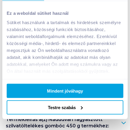
Nádudvari fagyasztott szilvatöltelékes gombóc 450 g
Ez a weboldal sütiket használ
1 090
Ft /
db
Sütiket használunk a tartalmak és hirdetések személyre
Egységár:
2 422
Ft /
kg
szabásához, közösségi funkciók biztosításához,
Nettó eladási ár:
858
Ft /
db
(
27
% áfa)
valamint weboldalforgalmunk elemzéséhez. Ezenkívül
közösségi média-, hirdető- és elemező partnereinkkel
Kosárba
megosztjuk az Ön weboldalhasználatra vonatkozó
Kosárba
adatait, akik kombinálhatják az adatokat más olyan
adatokkal, amelyeket Ön adott meg számukra vagy az
1 karton = 12 db
Ön által használt más szolgáltatásokból gyűjtöttek.
+1 karton a kosárba
Mindent jóváhagy
Bevásárlólistához adom
Értesíts, ha olcsóbb!
Testre szabás
Termékleírás a(z)
Nádudvari fagyasztott
szilvatöltelékes gombóc 450 g
termékhez: