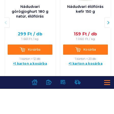
Nádudvari
Nádudvari élőflórás
görögjoghurt 180 g
kefir 150 g
natúr, élőflórás
299
Ft /
db
159
Ft /
db
1 661
Ft /
kg
1 060
Ft /
kg
Kosárba
Kosárba
Kosárba
Kosárba
1 karton = 12 db
1 karton = 20 db
+1 karton a kosárba
+1 karton a kosárba
SZOLGÁLTATÁSOK