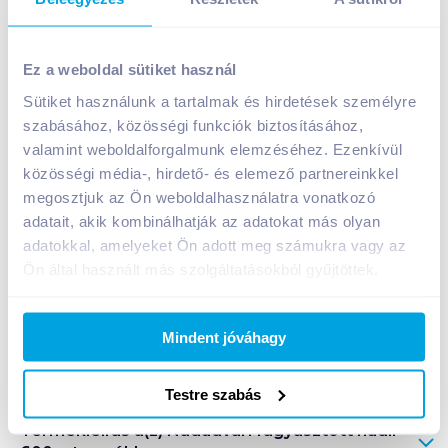
Nádudvari fagyasztott nudli 600 g
Ez a weboldal sütiket használ
1 090
Ft /
db
Sütiket használunk a tartalmak és hirdetések személyre
Egységár:
1 817
Ft /
kg
szabásához, közösségi funkciók biztosításához,
Nettó eladási ár:
858
Ft /
db
(
27
% áfa)
valamint weboldalforgalmunk elemzéséhez. Ezenkívül
közösségi média-, hirdető- és elemező partnereinkkel
Kosárba
Kosárba
megosztjuk az Ön weboldalhasználatra vonatkozó
adatait, akik kombinálhatják az adatokat más olyan
adatokkal, amelyeket Ön adott meg számukra vagy az
Ön által használt más szolgáltatásokból gyűjtöttek.
A termék megszűnt
Mindent jóváhagy
Bevásárlólistához adom
Értesíts, ha olcsóbb!
Testre szabás
Termékleírás a(z)
Nádudvari fagyasztott nudli