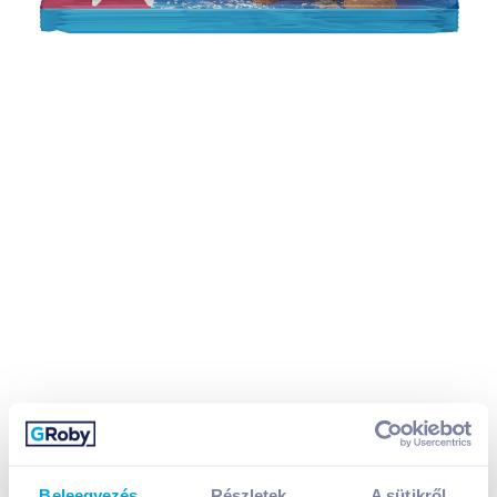
Beleegyezés
Részletek
A sütikről