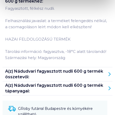
600 g
termékhez:
Fagyasztott, félkész nudli.
Felhasználási javaslat: a terméket felengedés nélkül,
a csomagoláson leírt módon kell elkészíteni!
HAZAI FELDOLGOZÁSÚ TERMÉK
Tárolási információ: fagyasztva, -18°C alatt tárolandó!
Származási hely: Magyarország
A(z)
Nádudvari fagyasztott nudli 600 g
termék
összetevői:
A(z)
Nádudvari fagyasztott nudli 600 g
termék
tápanyagai:
GRoby futárral Budapestre és környékére
szállítható