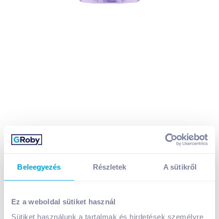
Beleegyezés
Részletek
A sütikről
Fa krémtusfürdő 250 ml magic oil purple orchid
Ez a weboldal sütiket használ
Sütiket használunk a tartalmak és hirdetések személyre
A termék jelenleg nem elérhető