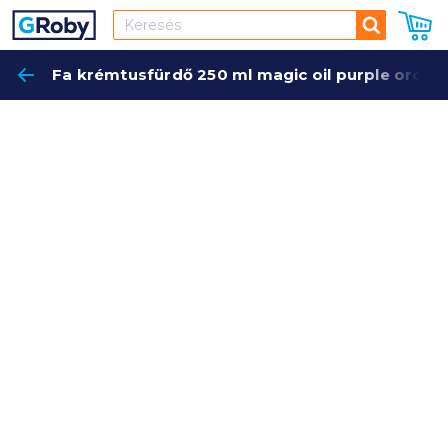
Keresés
Fa krémtusfürdő 250 ml magic oil purple orchid
Keres