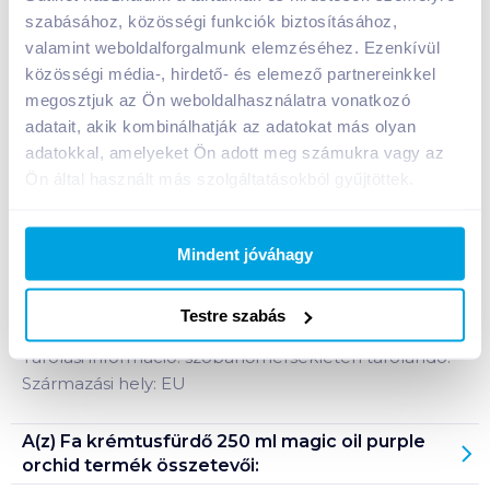
szabásához, közösségi funkciók biztosításához,
valamint weboldalforgalmunk elemzéséhez. Ezenkívül
közösségi média-, hirdető- és elemező partnereinkkel
Bevásárlólistához adom
Értesíts, ha olcsóbb!
megosztjuk az Ön weboldalhasználatra vonatkozó
adatait, akik kombinálhatják az adatokat más olyan
adatokkal, amelyeket Ön adott meg számukra vagy az
Termékleírás a(z)
Fa krémtusfürdő 250 ml
Ön által használt más szolgáltatásokból gyűjtöttek.
magic oil purple orchid
termékhez:
Élvezze a Fa Magic Oil tusfürdő által nyújtott
fürdőzési élményt a lila orchidea illatával. Az ápoló
Mindent jóváhagy
és frissítő tusfürdő mikro olajokkal és elbűvölő lila
orchidea illattal gyengéd bőrérzetet nyújt.
Testre szabás
Tárolási információ: szobahőmérsékleten tárolandó!
Származási hely: EU
A(z)
Fa krémtusfürdő 250 ml magic oil purple
orchid
termék összetevői: