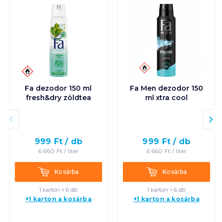
Fa dezodor 150 ml
Fa Men dezodor 150
fresh&dry zöldtea
ml xtra cool
999
Ft /
db
999
Ft /
db
6 660
Ft /
liter
6 660
Ft /
liter
Kosárba
Kosárba
Kosárba
Kosárba
1 karton = 6 db
1 karton = 6 db
+1 karton a kosárba
+1 karton a kosárba