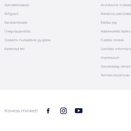
Ajándékkosarak
Áruházunk működ
Árfigyelő
Általános szerződési
Bevásárlólisták
Elállási jog
Üvegvisszaváltás
Adatkezelési tájéko
Szelektív hulladékok gyűjtése
Fizetési módok
Kerekítsd fel!
Szállítási informáci
Impresszum
Szavatosság, rekla
Termékvisszahívás
Kövess minket!