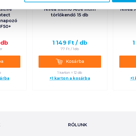
itive
Nivea Intimo Aloe intim
Nivea 
otect
törlőkendő 15 db
i napozó
FF50+
/
db
1 149
Ft /
db
1
er
77
Ft /
1db
Kosárba
ba
Kosárba
b
1 karton = 12 db
sárba
+1 karton a kosárba
+1
K
RÓLUNK