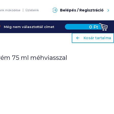
Keresés
Belépés / Regisztráció
unk működése
Üzleteink
0
Ft
Még nem választottál címet
ariaLabel
ariaLabel
Kosár tartalma
Kosár tartalma
krém 75 ml méhviasszal