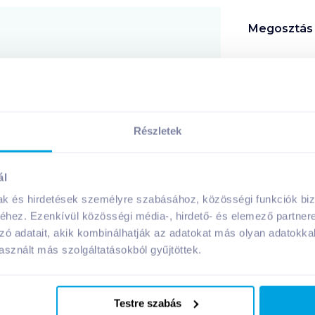
Megosztás
!
Részletek
A márka további termékei
ál
mak és hirdetések személyre szabásához, közösségi funkciók biz
hez. Ezenkívül közösségi média-, hirdető- és elemező partner
zó adatait, akik kombinálhatják az adatokat más olyan adatokka
sznált más szolgáltatásokból gyűjtöttek.
Testre szabás