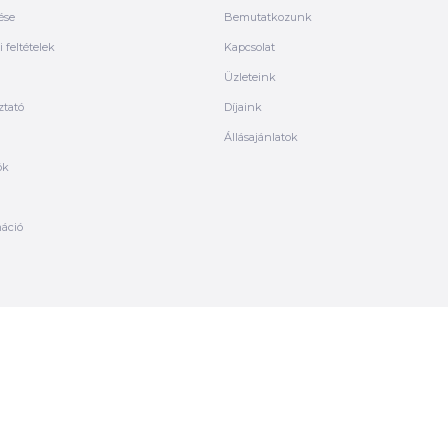
ése
Bemutatkozunk
 feltételek
Kapcsolat
Üzleteink
ztató
Díjaink
Állásajánlatok
ók
máció