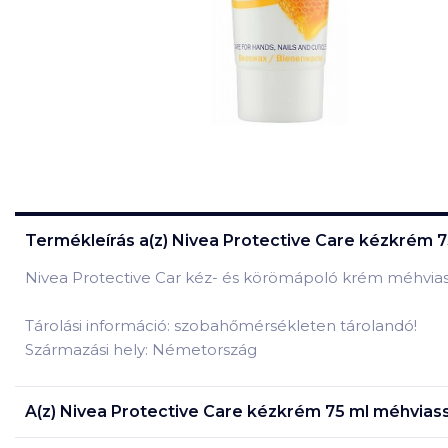
Termékleírás a(z)
Nivea Protective Care kézkrém 7
Nivea Protective Car kéz- és körömápoló krém méhviassza
Tárolási információ: szobahőmérsékleten tárolandó!
Származási hely: Németország
A(z)
Nivea Protective Care kézkrém 75 ml méhviass