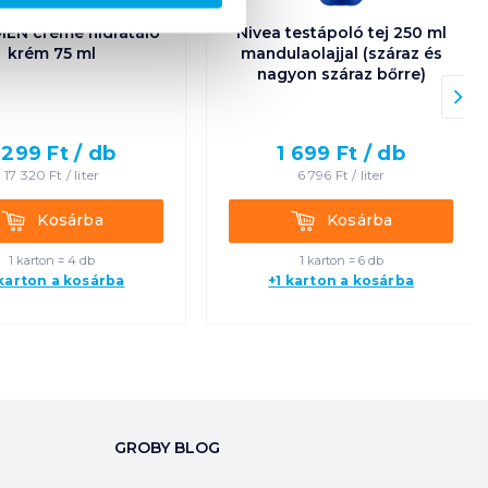
MEN creme hidratáló
Nivea testápoló tej 250 ml
krém 75 ml
mandulaolajjal (száraz és
nagyon száraz bőrre)
 299
Ft /
db
1 699
Ft /
db
17 320
Ft /
liter
6 796
Ft /
liter
Kosárba
Kosárba
Kosárba
Kosárba
1 karton = 4 db
1 karton = 6 db
 karton a kosárba
+1 karton a kosárba
GROBY BLOG