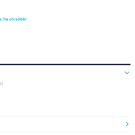
s, ha olcsóbb!
l.