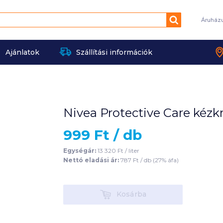
Keresés
Áruház
Ajánlatok
Szállítási információk
Nivea Protective Care kéz
999
Ft /
db
Egységár:
13 320
Ft /
liter
Nettó eladási ár:
787
Ft /
db
(
27
% áfa)
Kosárba
Kosárba