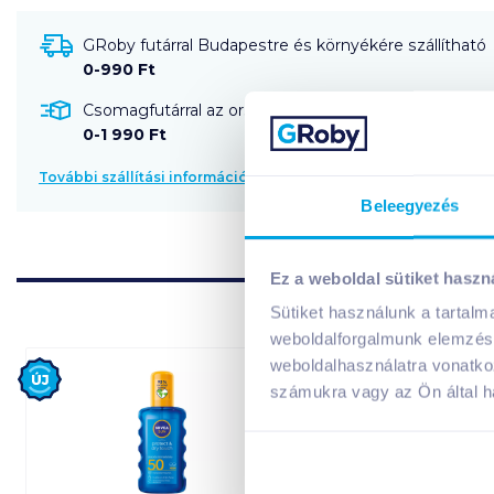
GRoby futárral Budapestre és környékére szállítható
0-990 Ft
Csomagfutárral az ország egész területére szállítható
0-1 990 Ft
További szállítási információk
Beleegyezés
Ez a weboldal sütiket haszn
Sütiket használunk a tartal
weboldalforgalmunk elemzésé
weboldalhasználatra vonatko
Új
Új
számukra vagy az Ön által ha