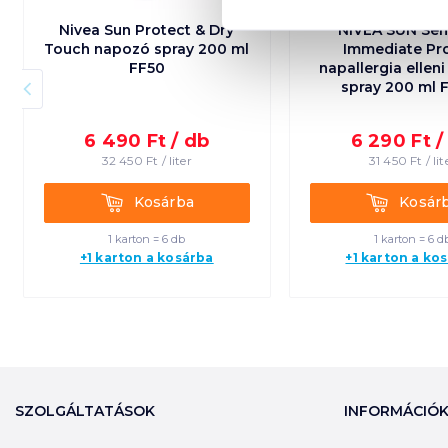
Nivea Sun Protect & Dry
NIVEA SUN Sens
Touch napozó spray 200 ml
Immediate Pr
FF50
napallergia ellen
spray 200 ml 
6 490
Ft /
db
6 290
Ft 
32 450
Ft /
liter
31 450
Ft /
lit
Kosárba
Kosárba
Kosárba
Kosár
1 karton = 6 db
1 karton = 6 d
+1 karton a kosárba
+1 karton a ko
SZOLGÁLTATÁSOK
INFORMÁCIÓ