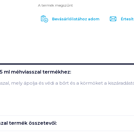
A termék megszűnt
Bevásárlólistához adom
Értesít
5 ml méhviasszal
termékhez:
l, mely ápolja és védi a bőrt és a körmöket a kiszáradástó
zal
termék összetevői: