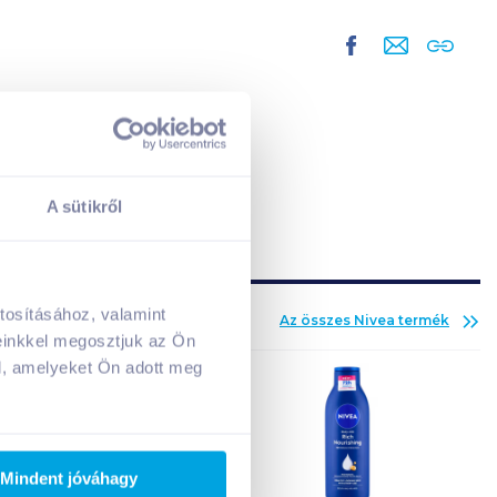
A sütikről
tosításához, valamint
Az összes
Nivea
termék
A kosarad jelenleg üres.
einkkel megosztjuk az Ön
Adj hozzá termékeket!
l, amelyeket Ön adott meg
Mindent jóváhagy