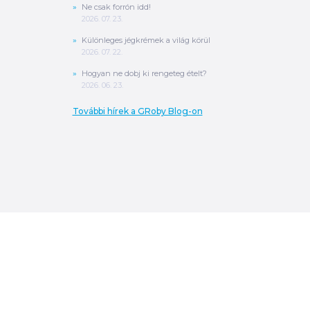
Ne csak forrón idd!
2026. 07. 23.
Különleges jégkrémek a világ körül
2026. 07. 22.
Hogyan ne dobj ki rengeteg ételt?
2026. 06. 23.
További hírek a GRoby Blog-on
0
Ft
ÖSSZESEN
A végösszeg a szállítás költségét, illetve
MPL szállítás esetén a csomagolási