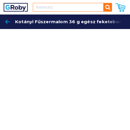
Keresés
Kotányi Fűszermalom 36 g egész feketebors
Keres