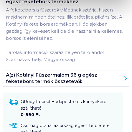
egész feketebors
termékhez:
A feketebors a fűszerek világának sztárja, hiszen
majdnem minden ételhez illik erőteljes, pikáns íze. A
Kotányi fekete bors aromákban, illóolajokban
gazdag, így keveset kell belőle használni a kellemes,
borsos íz eléréséhez.
Tárolási információ: száraz helyen tárolandó!
Származási hely: Magyarország
A(z)
Kotányi Fűszermalom 36 g egész
feketebors
termék összetevői:
GRoby futárral Budapestre és környékére
szállítható
0-990 Ft
Csomagfutárral az ország egész területére
szállítható!