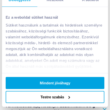
Kotányi Fűszermalom 36 g egész feketebors
Ez a weboldal sütiket használ
1 299
Ft /
db
Sütiket használunk a tartalmak és hirdetések személyre
Egységár:
36 083
Ft /
kg
szabásához, közösségi funkciók biztosításához,
Nettó eladási ár:
1 023
Ft /
db
(
27
% áfa)
valamint weboldalforgalmunk elemzéséhez. Ezenkívül
közösségi média-, hirdető- és elemező partnereinkkel
Kosárba
Kosárba
megosztjuk az Ön weboldalhasználatra vonatkozó
adatait, akik kombinálhatják az adatokat más olyan
adatokkal, amelyeket Ön adott meg számukra vagy az
1 karton = 4 db
Ön által használt más szolgáltatásokból gyűjtöttek.
+1 karton a kosárba
Mindent jóváhagy
Bevásárlólistához adom
Értesíts, ha olcsóbb!
Testre szabás
Termékleírás a(z)
Kotányi Fűszermalom 36 g