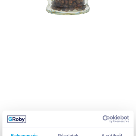
Beleegyezés
Részletek
A sütikről