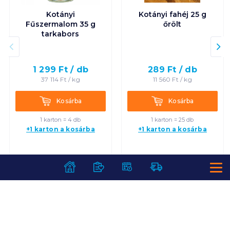
Kotányi
Kotányi fahéj 25 g
Fűszermalom 35 g
őrölt
tarkabors
1 299
Ft /
db
289
Ft /
db
37 114
Ft /
kg
11 560
Ft /
kg
Kosárba
Kosárba
Kosárba
Kosárba
1 karton = 4 db
1 karton = 25 db
+1 karton a kosárba
+1 karton a kosárba
SZOLGÁLTATÁSOK