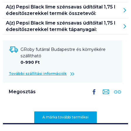
A(z)
Pepsi Black lime szénsavas üdítőital 1,75 l
édesítőszerekkel
termék összetevői:
A(z)
Pepsi Black lime szénsavas üdítőital 1,75 l
édesítőszerekkel
termék tápanyagai:
GRoby futárral Budapestre és környékére
szállítható
0-990 Ft
További szállítási információk
Megosztás
A márka további termékei