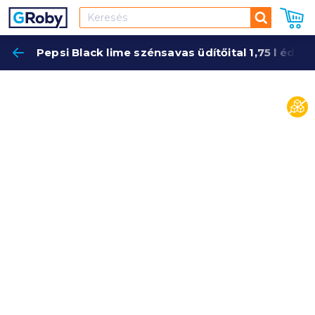
Keresés
Pepsi Black lime szénsavas üdítőital 1,75 l édes
Keres
cuko