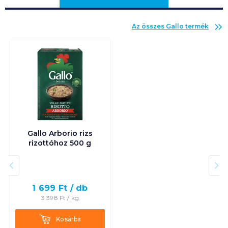
Az összes
Gallo
termék
Gallo Arborio rizs
rizottóhoz 500 g
1 699
Ft /
db
3 398
Ft /
kg
Kosárba
Kosárba