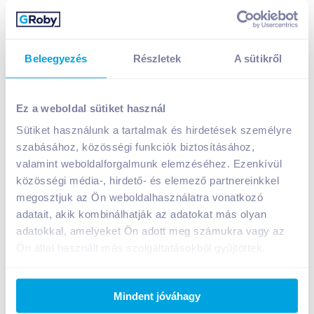
Beleegyezés
Részletek
A sütikről
Gallo barna rizs 500 g
A termék jelenleg nem elérhető
Ez a weboldal sütiket használ
Sütiket használunk a tartalmak és hirdetések személyre
szabásához, közösségi funkciók biztosításához,
Bevásárlólistához adom
Értesíts, ha olcsóbb!
valamint weboldalforgalmunk elemzéséhez. Ezenkívül
közösségi média-, hirdető- és elemező partnereinkkel
megosztjuk az Ön weboldalhasználatra vonatkozó
adatait, akik kombinálhatják az adatokat más olyan
Termékleírás a(z)
Gallo barna rizs 500
adatokkal, amelyeket Ön adott meg számukra vagy az
g
termékhez:
Ön által használt más szolgáltatásokból gyűjtöttek.
A Gallo barna rizs segít a test természetes
egyensúlyának megőrzésében, mivel több rostot
tartalmaz, mint a fehér rizs. A rost megfelelő
Mindent jóváhagy
fogyasztása elengedhetetlen az egészséges,