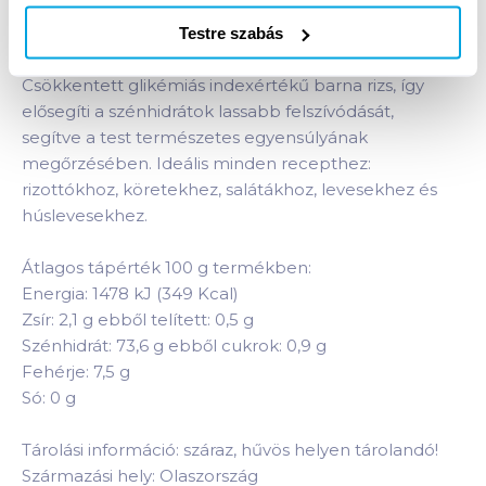
kiegyensúlyozott étrendhez. Javasoljuk párolt
zöldségköretek mellé, így egészségesebb és
Testre szabás
változatosabb rostanyagú étel kerül a szervezetébe.
Csökkentett glikémiás indexértékű barna rizs, így
elősegíti a szénhidrátok lassabb felszívódását,
segítve a test természetes egyensúlyának
megőrzésében. Ideális minden recepthez:
rizottókhoz, köretekhez, salátákhoz, levesekhez és
húslevesekhez.
Átlagos tápérték 100 g termékben:
Energia: 1478 kJ (349 Kcal)
Zsír: 2,1 g ebből telített: 0,5 g
Szénhidrát: 73,6 g ebből cukrok: 0,9 g
Fehérje: 7,5 g
Só: 0 g
Tárolási információ: száraz, hűvös helyen tárolandó!
Származási hely: Olaszország