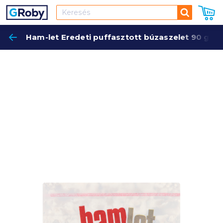
Keresés
Ham-let Eredeti puffasztott búzaszelet 90 g na
Keres