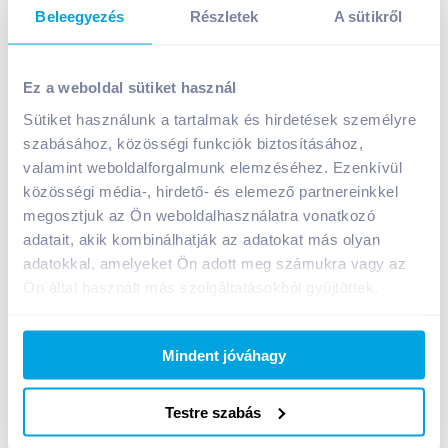
Beleegyezés
Részletek
A sütikről
Ez a weboldal sütiket használ
Sütiket használunk a tartalmak és hirdetések személyre
szabásához, közösségi funkciók biztosításához,
Ham-let Eredeti puffasztott búzaszelet 90 g natúr
valamint weboldalforgalmunk elemzéséhez. Ezenkívül
A termék jelenleg nem elérhető
közösségi média-, hirdető- és elemező partnereinkkel
megosztjuk az Ön weboldalhasználatra vonatkozó
adatait, akik kombinálhatják az adatokat más olyan
adatokkal, amelyeket Ön adott meg számukra vagy az
Bevásárlólistához adom
Értesíts, ha olcsóbb!
Ön által használt más szolgáltatásokból gyűjtöttek.
Termékleírás a(z)
Ham-let Eredeti puffasztott
Mindent jóváhagy
búzaszelet 90 g natúr
termékhez:
Puffasztott búzaszelet, natúr. Élelmi rostban gazdag.
Testre szabás
Tárolási információ: száraz, hűvös helyen tárolandó!