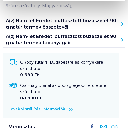
Származási hely: Magyarország
A(z)
Ham-let Eredeti puffasztott búzaszelet 90
g natúr
termék összetevői:
A(z)
Ham-let Eredeti puffasztott búzaszelet 90
g natúr
termék tápanyagai:
GRoby futárral Budapestre és környékére
szállítható
0-990 Ft
Csomagfutárral az ország egész területére
szállítható!
0-1 990 Ft
További szállítási információk
Megosztás