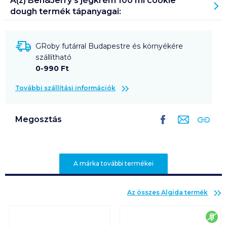
A(z)
Ben&Jerry’s jégkrém 100 ml cookie
dough
termék tápanyagai:
GRoby futárral Budapestre és környékére
szállítható
0-990 Ft
További szállítási információk
Megosztás
A márka további termékei
Az összes
Algida
termék
glu