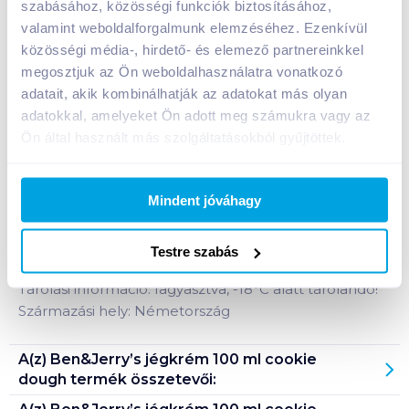
szabásához, közösségi funkciók biztosításához,
valamint weboldalforgalmunk elemzéséhez. Ezenkívül
közösségi média-, hirdető- és elemező partnereinkkel
Bevásárlólistához adom
Értesíts, ha olcsóbb!
megosztjuk az Ön weboldalhasználatra vonatkozó
adatait, akik kombinálhatják az adatokat más olyan
adatokkal, amelyeket Ön adott meg számukra vagy az
Termékleírás a(z)
Ben&Jerry’s jégkrém 100 ml
Ön által használt más szolgáltatásokból gyűjtöttek.
cookie dough
termékhez:
A Ben&Jerry’s család legkedveltebb terméke,
Mindent jóváhagy
vaníliás jégkrém tökéletes találkozása csokis
sütemény darabkákkal. A termék kiskanalat
tartalmaz.
Testre szabás
Tárolási információ: fagyasztva, -18°C alatt tárolandó!
Származási hely: Németország
A(z)
Ben&Jerry’s jégkrém 100 ml cookie
dough
termék összetevői: