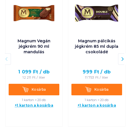
Magnum Vegán
Magnum pálcikás
jégkrém 90 ml
jégkrém 85 ml dupla
mandulás
csokoládé
1 099
Ft /
db
999
Ft /
db
12 211
Ft /
liter
11 753
Ft /
liter
Kosárba
Kosárba
Kosárba
Kosárba
1 karton = 20 db
1 karton = 20 db
+1 karton a kosárba
+1 karton a kosárba