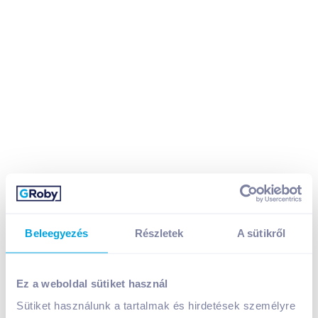
Beleegyezés
Részletek
A sütikről
Ben&Jerry’s jégkrém 100 ml cookie dough
Ez a weboldal sütiket használ
Sütiket használunk a tartalmak és hirdetések személyre
A termék jelenleg nem elérhető