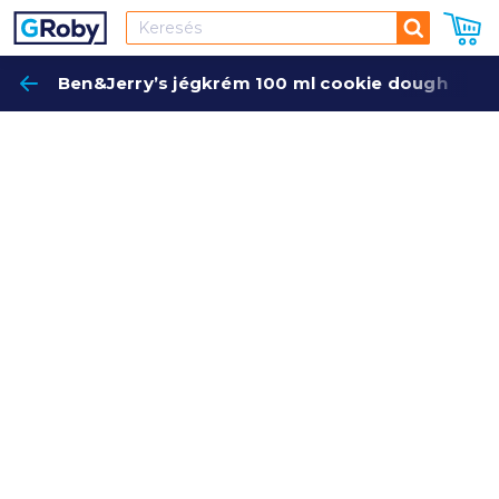
Keresés
Ben&Jerry’s jégkrém 100 ml cookie dough
Keres