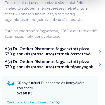
Felhasználási javaslat: a pizzát süsse alul-felül
melegítő sütőben a légkeveréses helyett, így a
feltét különösen finom lesz, a sajt pedig
egyenletesen megpirulva olvad rá a tésztára.
Tárolási információ: fagyasztva, -18°C alatt tárolandó!
Származási hely: Lengyelország
A(z)
Dr. Oetker Ristorante fagyasztott pizza
330 g sonkás (prosciutto)
termék összetevői:
A(z)
Dr. Oetker Ristorante fagyasztott pizza
330 g sonkás (prosciutto)
termék tápanyagai:
GRoby futárral Budapestre és környékére
szállítható
0-990 Ft
További szállítási információk