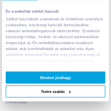
Dr. Oetker Ristorante fagyasztott pizza 330 g sonkás
Ez a weboldal sütiket használ
(prosciutto)
Sütiket használunk a tartalmak és hirdetések személyre
A termék jelenleg nem elérhető
szabásához, közösségi funkciók biztosításához,
valamint weboldalforgalmunk elemzéséhez. Ezenkívül
közösségi média-, hirdető- és elemező partnereinkkel
Bevásárlólistához adom
Értesíts, ha olcsóbb!
megosztjuk az Ön weboldalhasználatra vonatkozó
adatait, akik kombinálhatják az adatokat más olyan
adatokkal, amelyeket Ön adott meg számukra vagy az
Termékleírás a(z)
Dr. Oetker Ristorante
Ön által használt más szolgáltatásokból gyűjtöttek.
fagyasztott pizza 330 g sonkás
(prosciutto)
termékhez:
Mindent jóváhagy
Ristorante Prosciutto - sonkás pizza. Ropogós tészta,
gazdagon megrakva ínycsiklandó sonkával és
mozzarella, valamint edámi sajttal. Az élményt a
Testre szabás
paradicsom, az oregánó és egyéb fűszerek teszik
tökéletessé.