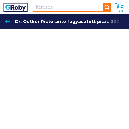
Keresés
Dr. Oetker Ristorante fagyasztott pizza 330 g s
Keres