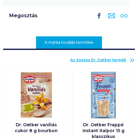
Megosztás
A márka további termékei
Az összes
Dr. Oetker
termék
Dr. Oetker vaníliás
Dr. Oetker Frappé
cukor 8 g bourbon
instant italpor 15 g
klasszikus