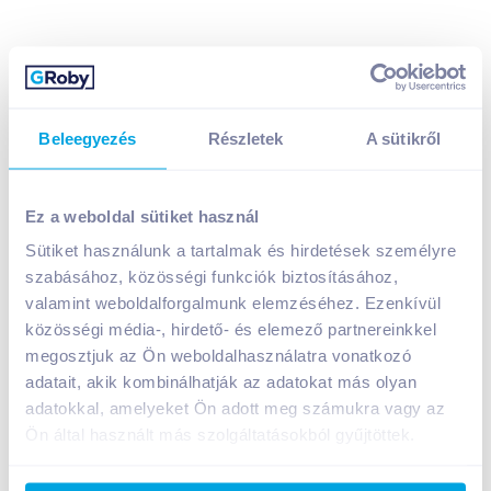
Beleegyezés
Részletek
A sütikről
Jacobs Espresso 10 kávékapszula 10 db intenso
Nespresso ®kávégép kompatibilis termék
Ez a weboldal sütiket használ
1 699
Ft /
db
Sütiket használunk a tartalmak és hirdetések személyre
Egységár:
32 673
Ft /
kg
Nettó eladási ár:
1 338
Ft /
db
(
27
% áfa)
szabásához, közösségi funkciók biztosításához,
valamint weboldalforgalmunk elemzéséhez. Ezenkívül
közösségi média-, hirdető- és elemező partnereinkkel
Kosárba
Kosárba
megosztjuk az Ön weboldalhasználatra vonatkozó
adatait, akik kombinálhatják az adatokat más olyan
adatokkal, amelyeket Ön adott meg számukra vagy az
1 karton = 10 db
+1 karton a kosárba
Ön által használt más szolgáltatásokból gyűjtöttek.