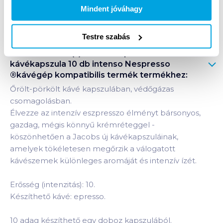
Mindent jóváhagy
Bevásárlólistához adom
Értesíts, ha olcsóbb!
Testre szabás
Termékleírás a(z)
Jacobs Espresso 10
kávékapszula 10 db intenso Nespresso
®kávégép kompatibilis termék
termékhez:
Őrölt-pörkölt kávé kapszulában, védőgázas
csomagolásban.
Élvezze az intenzív eszpresszo élményt bársonyos,
gazdag, mégis könnyű krémréteggel -
köszönhetően a Jacobs új kávékapszuláinak,
amelyek tökéletesen megőrzik a válogatott
kávészemek különleges aromáját és intenzív ízét.
Erősség (intenzitás): 10.
Készíthető kávé: epresso.
10 adag készíthető egy doboz kapszulából.