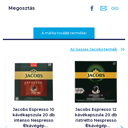
Megosztás
A márka további termékei
Az összes
Jacobs
termék
Jacobs Espresso 10
Jacobs Espresso 12
kávékapszula 20 db
kávékapszula 20 db
intenso Nespresso
ristretto Nespresso
®kávégép
®kávégép