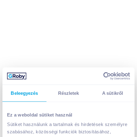
Beleegyezés
Részletek
A sütikről
Ez a weboldal sütiket használ
Milka pálcikás jégkrém 110 ml vaníliás, tejcsokoládéval
Sütiket használunk a tartalmak és hirdetések személyre
A termék jelenleg nem elérhető
szabásához, közösségi funkciók biztosításához,