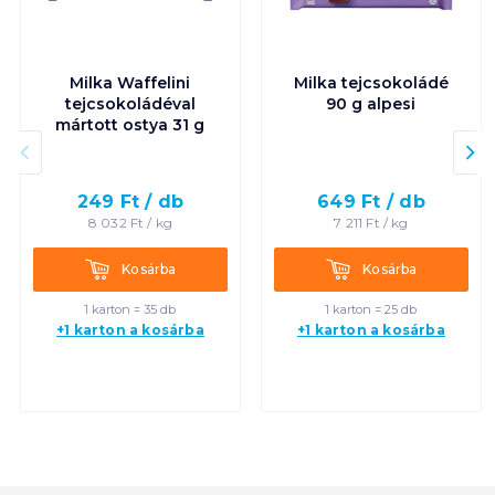
Milka Waffelini
Milka tejcsokoládé
tejcsokoládéval
90 g alpesi
mártott ostya 31 g
249
Ft /
db
649
Ft /
db
8 032
Ft /
kg
7 211
Ft /
kg
Kosárba
Kosárba
Kosárba
Kosárba
1 karton = 35 db
1 karton = 25 db
+1 karton a kosárba
+1 karton a kosárba