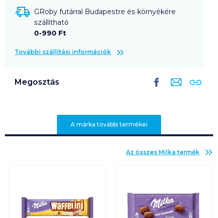
GRoby futárral Budapestre és környékére
szállítható
0-990 Ft
További szállítási információk
Megosztás
A márka további termékei
Az összes
Milka
termék