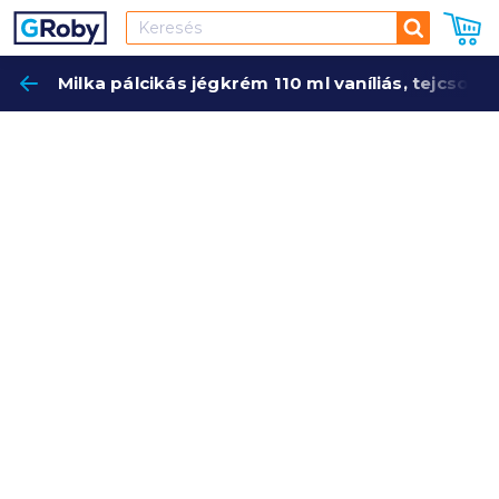
Keresés
Milka pálcikás jégkrém 110 ml vaníliás, tejcsoko
Keres