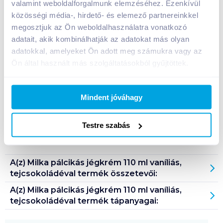
valamint weboldalforgalmunk elemzéséhez. Ezenkívül
közösségi média-, hirdető- és elemező partnereinkkel
Bevásárlólistához adom
Értesíts, ha olcsóbb!
megosztjuk az Ön weboldalhasználatra vonatkozó
adatait, akik kombinálhatják az adatokat más olyan
adatokkal, amelyeket Ön adott meg számukra vagy az
Ön által használt más szolgáltatásokból gyűjtöttek.
Termékleírás a(z)
Milka pálcikás jégkrém 110 ml
vaníliás, tejcsokoládéval
termékhez:
Vanília ízű jégkrém alpesi tejcsokoládé
Mindent jóváhagy
készítménnyel, tejcsokoládéval bevonva.
Tárolási információ: fagyasztva, -18°C alatt tárolandó.
Testre szabás
Származási hely: Lengyelország
A(z)
Milka pálcikás jégkrém 110 ml vaníliás,
tejcsokoládéval
termék összetevői:
A(z)
Milka pálcikás jégkrém 110 ml vaníliás,
tejcsokoládéval
termék tápanyagai: