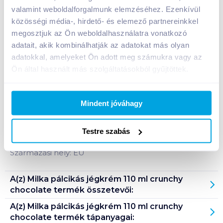
valamint weboldalforgalmunk elemzéséhez. Ezenkívül
közösségi média-, hirdető- és elemező partnereinkkel
Bevásárlólistához adom
Értesíts, ha olcsóbb!
megosztjuk az Ön weboldalhasználatra vonatkozó
adatait, akik kombinálhatják az adatokat más olyan
adatokkal, amelyeket Ön adott meg számukra vagy az
Termékleírás a(z)
Milka pálcikás jégkrém 110 ml
Ön által használt más szolgáltatásokból gyűjtöttek.
crunchy chocolate
termékhez:
Vanília és kakaós jégkrém növényi zsiradékkal,
Mindent jóváhagy
rizsgolyókkal, tört sós keksszel, tejcsokoládéval
bevonva.
Testre szabás
Tárolási információ: fagyasztva, -18°C alatt tárolandó.
Származási hely: EU
A(z)
Milka pálcikás jégkrém 110 ml crunchy
chocolate
termék összetevői:
A(z)
Milka pálcikás jégkrém 110 ml crunchy
chocolate
termék tápanyagai: