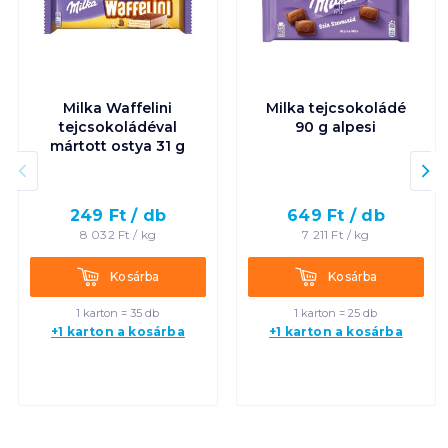
Milka Waffelini
Milka tejcsokoládé
tejcsokoládéval
90 g alpesi
mártott ostya 31 g
249
Ft /
db
649
Ft /
db
8 032
Ft /
kg
7 211
Ft /
kg
Kosárba
Kosárba
Kosárba
Kosárba
1 karton = 35 db
1 karton = 25 db
+1 karton a kosárba
+1 karton a kosárba