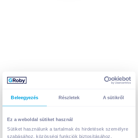
Beleegyezés
Részletek
A sütikről
Ez a weboldal sütiket használ
Milka pálcikás jégkrém 110 ml crunchy chocolate
Sütiket használunk a tartalmak és hirdetések személyre
A termék jelenleg nem elérhető
szabásához, közösségi funkciók biztosításához,