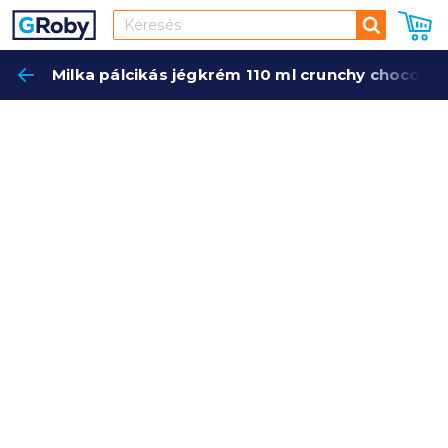
Keresés
Milka pálcikás jégkrém 110 ml crunchy chocolat
Keres