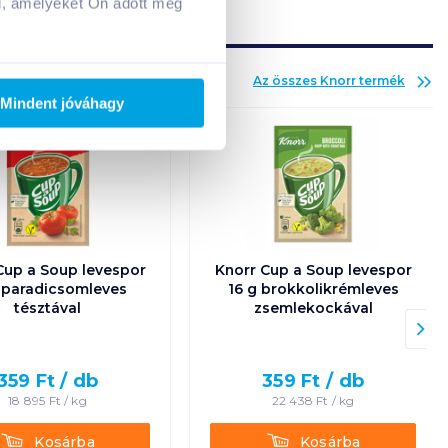
l, amelyeket Ön adott meg
Az összes
Knorr
termék
Mindent jóváhagy
Cup a Soup levespor
Knorr Cup a Soup levespor
 paradicsomleves
16 g brokkolikrémleves
tésztával
zsemlekockával
359
Ft /
db
359
Ft /
db
18 895
Ft /
kg
22 438
Ft /
kg
Kosárba
Kosárba
Kosárba
Kosárba