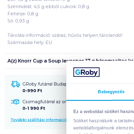
Szénhidrát: 4,5 g ebből cukrok: 0,8 g
Fehérje: 0,8 g
Só: 0,93 g
Tárolási információ: száraz, hűvös helyen tárolandó!
Származási hely: EU
A(z)
Knorr Cup a Soup levespor 17 g háromsajtos 
GRoby futárral Budapestre és környékére szállítható
0-990 Ft
Beleegyezés
Csomagfutárral az ország egész területére szállítható
0-1 990 Ft
Ez a weboldal sütiket haszn
További szállítási információk
Sütiket használunk a tartal
weboldalforgalmunk elemzésé