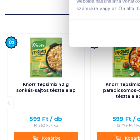
weboldalhasználatra vonatko
számukra vagy az Ön által ha
Új
Új
Knorr Tepsimix 42 g
Knorr Tepsimix
sonkás-sajtos tészta alap
paradicsomos-c
tészta ala
599
Ft /
db
599
Ft /
14 262
Ft /
kg
12 479
Ft /
k
Kosárba
Kosárba
Kosárba
Kosár