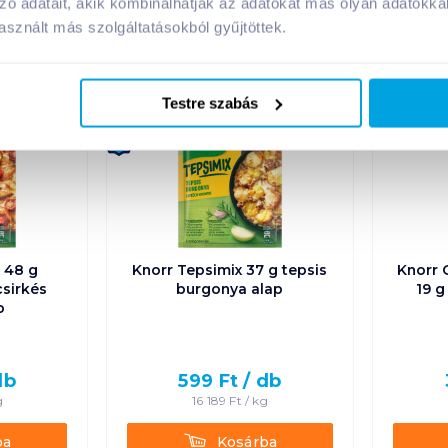
zó adatait, akik kombinálhatják az adatokat más olyan adatokka
A márka további termékei
sznált más szolgáltatásokból gyűjtöttek.
Testre szabás
Új
 48 g
Knorr Tepsimix 37 g tepsis
Knorr 
sirkés
burgonya alap
19 g
p
db
599
Ft /
db
g
16 189
Ft /
kg
Kosárba
ba
Kosárba