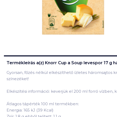
Termékleírás a(z)
Knorr Cup a Soup levespor 17 g 
Gyorsan, főzés nélkül elkészíthető ízletes háromsajtos
színezéket!
Elkészítési információ: keverjük el 200 ml forró vízben, 
Átlagos tápérték 100 ml termékben:
Energia: 165 kJ (39 Kcal)
Zsír: 1,8 g ebből telített: 1,1 g