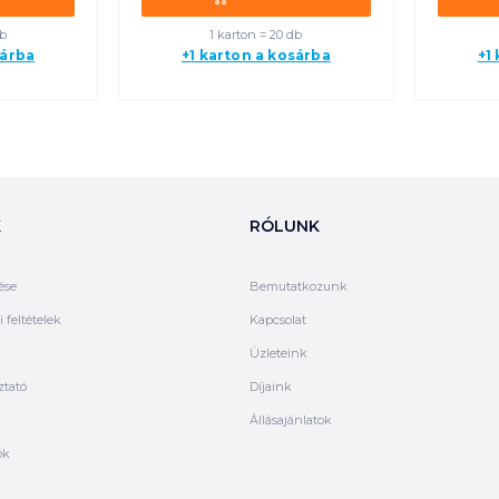
db
1 karton = 20 db
sárba
+1 karton a kosárba
+1
K
RÓLUNK
ése
Bemutatkozunk
 feltételek
Kapcsolat
Üzleteink
ztató
Díjaink
Állásajánlatok
ók