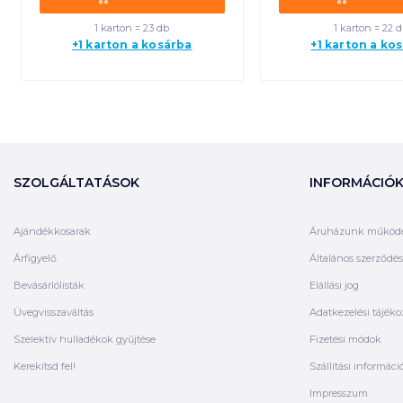
1 karton = 23 db
1 karton = 22 
+1 karton a kosárba
+1 karton a ko
SZOLGÁLTATÁSOK
INFORMÁCIÓ
Ajándékkosarak
Áruházunk működ
Árfigyelő
Általános szerződési
Bevásárlólisták
Elállási jog
Üvegvisszaváltás
Adatkezelési tájéko
Szelektív hulladékok gyűjtése
Fizetési módok
Kerekítsd fel!
Szállítási informáci
Impresszum