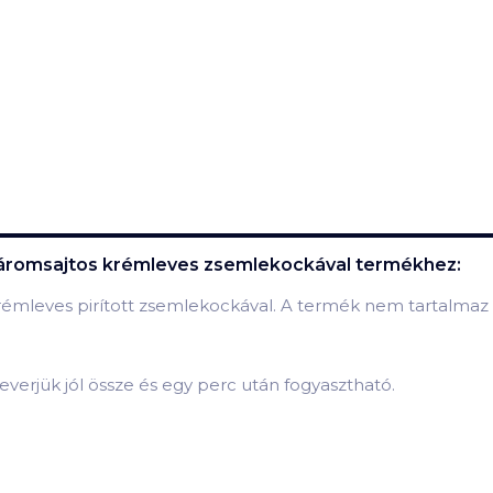
háromsajtos krémleves zsemlekockával
termékhez:
 krémleves pirított zsemlekockával. A termék nem tartalmaz 
keverjük jól össze és egy perc után fogyasztható.