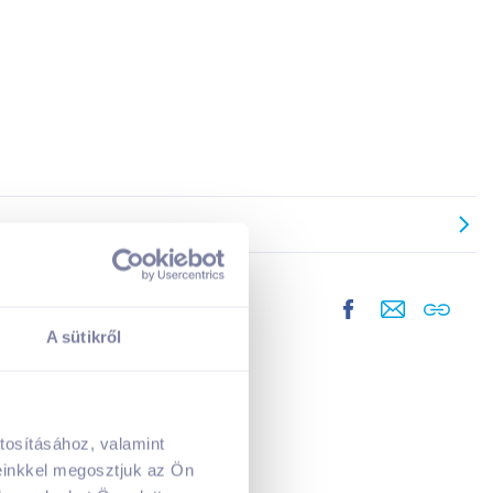
A sütikről
tosításához, valamint
A kosarad jelenleg üres.
einkkel megosztjuk az Ön
Adj hozzá termékeket!