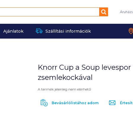
Keresés
Áruház
Ajánlatok
Szállítási információk
Knorr Cup a Soup levespor
zsemlekockával
A termék jelenleg nem elérhető
Bevásárlólistához adom
Értesít