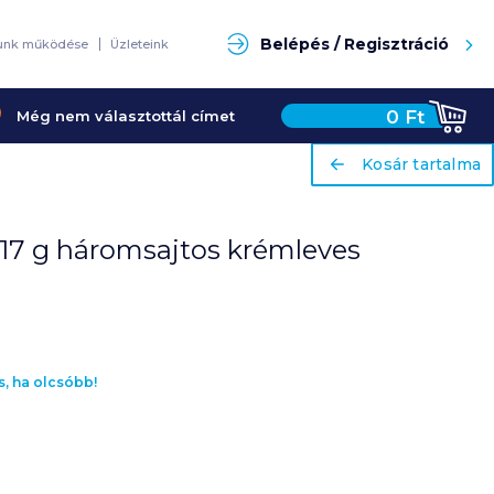
Keresés
Belépés / Regisztráció
unk működése
Üzleteink
0
Ft
Még nem választottál címet
ariaLabel
ariaLabel
Kosár tartalma
Kosár tartalma
 17 g háromsajtos krémleves
s, ha olcsóbb!