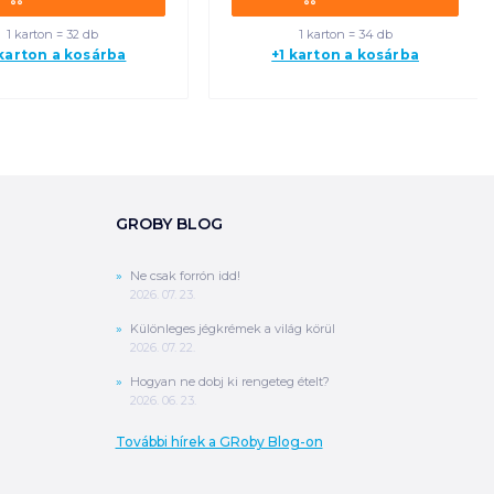
1 karton = 32 db
1 karton = 34 db
 karton a kosárba
+1 karton a kosárba
GROBY BLOG
Ne csak forrón idd!
2026. 07. 23.
Különleges jégkrémek a világ körül
2026. 07. 22.
Hogyan ne dobj ki rengeteg ételt?
2026. 06. 23.
További hírek a GRoby Blog-on