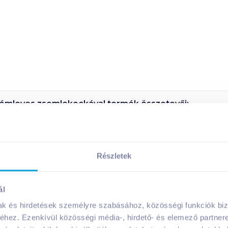
krémleves zsemlekockával
termék összetevői:
Megosztás
Részletek
!
ál
mak és hirdetések személyre szabásához, közösségi funkciók biz
hez. Ezenkívül közösségi média-, hirdető- és elemező partner