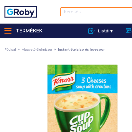
TERMÉKEK
Listáim
Főoldal
Alapvető élelmiszer
Instant ételalap és levespor