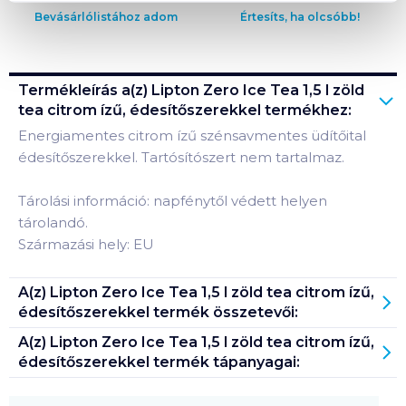
Bevásárlólistához adom
Értesíts, ha olcsóbb!
Termékleírás a(z)
Lipton Zero Ice Tea 1,5 l zöld
tea citrom ízű, édesítőszerekkel
termékhez:
Energiamentes citrom ízű szénsavmentes üdítőital
édesítőszerekkel. Tartósítószert nem tartalmaz.
Tárolási információ: napfénytől védett helyen
tárolandó.
Származási hely: EU
A(z)
Lipton Zero Ice Tea 1,5 l zöld tea citrom ízű,
édesítőszerekkel
termék összetevői:
A(z)
Lipton Zero Ice Tea 1,5 l zöld tea citrom ízű,
édesítőszerekkel
termék tápanyagai: