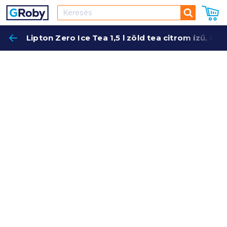
Keresés
Lipton Zero Ice Tea 1,5 l zöld tea citrom ízű, éd
Keres