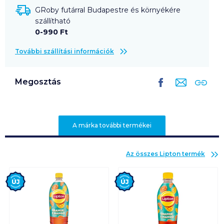
GRoby futárral Budapestre és környékére
szállítható
0-990 Ft
További szállítási információk
Megosztás
A márka további termékei
Az összes
Lipton
termék
Új
Új