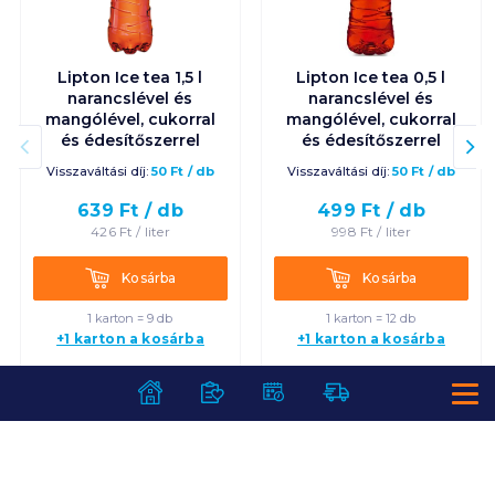
Lipton Ice tea 1,5 l
Lipton Ice tea 0,5 l
narancslével és
narancslével és
mangólével, cukorral
mangólével, cukorral
és édesítőszerrel
és édesítőszerrel
Visszaváltási díj:
50
Ft
/
db
Visszaváltási díj:
50
Ft
/
db
639
Ft /
db
499
Ft /
db
426
Ft /
liter
998
Ft /
liter
Kosárba
Kosárba
Kosárba
Kosárba
1 karton = 9 db
1 karton = 12 db
+1 karton a kosárba
+1 karton a kosárba