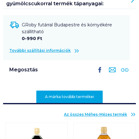
gyümölcscukorral
termék tápanyagai:
GRoby futárral Budapestre és környékére
szállítható
0-990 Ft
További szállítási információk
Megosztás
A márka további termékei
Az összes
Méhes-Mézes
termék