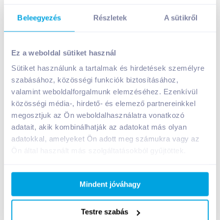
Beleegyezés
Részletek
A sütikről
Méhes-Mézes szörp 500 ml málna gyümölcscukorral
Ez a weboldal sütiket használ
A termék jelenleg nem elérhető
Sütiket használunk a tartalmak és hirdetések személyre
szabásához, közösségi funkciók biztosításához,
valamint weboldalforgalmunk elemzéséhez. Ezenkívül
Bevásárlólistához adom
Értesíts, ha olcsóbb!
közösségi média-, hirdető- és elemező partnereinkkel
megosztjuk az Ön weboldalhasználatra vonatkozó
adatait, akik kombinálhatják az adatokat más olyan
Termékleírás a(z)
Méhes-Mézes szörp 500 ml
adatokkal, amelyeket Ön adott meg számukra vagy az
málna gyümölcscukorral
termékhez:
Ön által használt más szolgáltatásokból gyűjtöttek.
A málna gyümölcséről tudjuk, hogy kiváló
vitaminforrás, C, B és A vitaminban,
nyomelemekben és flavonoidokban is gazdag. Ezért
Mindent jóváhagy
ebből az értékes gyümölcsből, kíméletes eljárással
készült szörp fogyasztásával sokat tehetünk
Testre szabás
egészségünk megőrzéséhez. Még többet, hiszen a