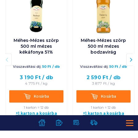
Méhes-Mézes szörp
Méhes-Mézes szörp
500 ml mézes
500 ml mézes
kékáfonya 51%
bodzavirág
Visszaváltási díj:
50
Ft
/
db
Visszaváltási díj:
50
Ft
/
db
3 190
Ft /
db
2 590
Ft /
db
4 775
Ft /
kg
3 877
Ft /
kg
Kosárba
Kosárba
Kosárba
Kosárba
1 karton = 12 db
1 karton = 12 db
+1 karton a kosárba
+1 karton a kosárba