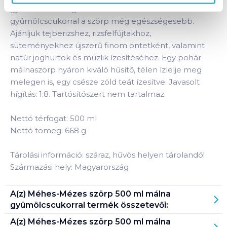
gyümölcs feldolgozásához használt
gyümölcscukorral a szörp még egészségesebb.
Ajánljuk tejberizshez, rizsfelfújtakhoz,
süteményekhez újszerű finom öntetként, valamint
natúr joghurtok és müzlik ízesítéséhez. Egy pohár
málnaszörp nyáron kiváló hűsítő, télen ízlelje meg
melegen is, egy csésze zöld teát ízesítve. Javasolt
hígítás: 1:8. Tartósítószert nem tartalmaz.
Nettó térfogat: 500 ml
Nettó tömeg: 668 g
Tárolási információ: száraz, hűvös helyen tárolandó!
Származási hely: Magyarország
A(z)
Méhes-Mézes szörp 500 ml málna
gyümölcscukorral
termék összetevői:
A(z)
Méhes-Mézes szörp 500 ml málna