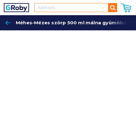
Keresés
Méhes-Mézes szörp 500 ml málna gyümölcscuk
Keres