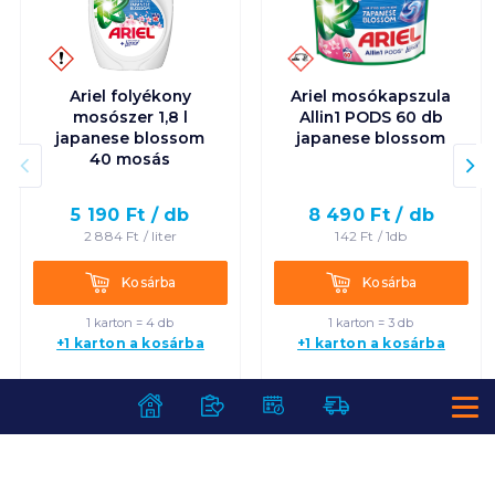
Ariel folyékony
Ariel mosókapszula
mosószer 1,8 l
Allin1 PODS 60 db
japanese blossom
japanese blossom
40 mosás
5 190
Ft /
db
8 490
Ft /
db
2 884
Ft /
liter
142
Ft /
1db
Kosárba
Kosárba
Kosárba
Kosárba
1 karton = 4 db
1 karton = 3 db
+1 karton a kosárba
+1 karton a kosárba