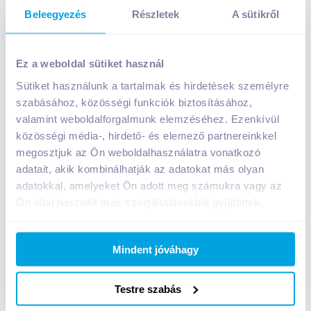
Beleegyezés
Részletek
A sütikről
Ariel mosószer gél 1,1 l levendula 20 mosás
Ez a weboldal sütiket használ
A termék jelenleg nem elérhető
Sütiket használunk a tartalmak és hirdetések személyre
szabásához, közösségi funkciók biztosításához,
valamint weboldalforgalmunk elemzéséhez. Ezenkívül
Bevásárlólistához adom
Értesíts, ha olcsóbb!
közösségi média-, hirdető- és elemező partnereinkkel
megosztjuk az Ön weboldalhasználatra vonatkozó
adatait, akik kombinálhatják az adatokat más olyan
Termékleírás a(z)
Ariel mosószer gél 1,1 l
adatokkal, amelyeket Ön adott meg számukra vagy az
levendula 20 mosás
termékhez:
Ön által használt más szolgáltatásokból gyűjtöttek.
Az Ariel folyékony mosószer már az első mosáskor
kiválóan eltávolítja a foltokat. Az Ariel Lavender
kíméletlen a foltokkal, ám rendkívül gyengéd a
Mindent jóváhagy
ruhákhoz, és egész napra friss, tiszta levendulaillatot
kölcsönöz számukra. A mosóportól eltérően az Ariel
Testre szabás
folyékony mosószer már a mosás legelején