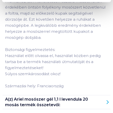
munkához lát. A tökéletesen tisztára mosott ruhák
érdekében öntsön folyékony mosószert közvetlenül
a foltra, majd az előkezelő kupak segítségével
dörzsölje át. Ezt követően helyezze a ruhákat a
mosógépbe. A legkiválóbb eredmény érdekében
helyezze a mosószerrel megtöltött kupakot a
mosógép dobjába.
Biztonsági figyelmeztetés:
Használat előtt olvassa el, használat közben pedig
tartsa be a termék használati útmutatóját és a
figyelmeztetéseket!
Súlyos szemkárosodást okoz!
Származási hely: Franciaország
A(z)
Ariel mosószer gél 1,1 l levendula 20
mosás
termék összetevői: