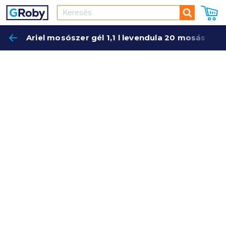
Keresés
Ariel mosószer gél 1,1 l levendula 20 mosás
Keres