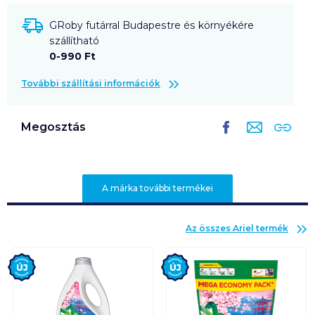
GRoby futárral Budapestre és környékére
szállítható
0-990 Ft
További szállítási információk
Megosztás
A márka további termékei
Az összes
Ariel
termék
Új
Új