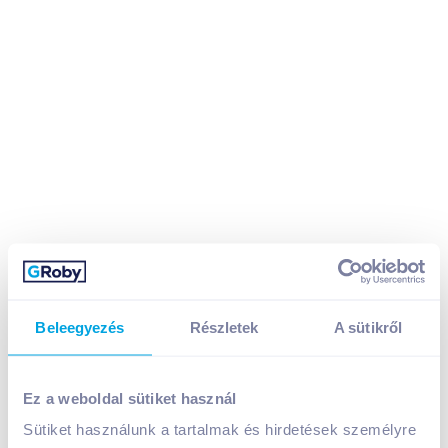
Beleegyezés
Részletek
A sütikről
Ez a weboldal sütiket használ
Kellogg's gabonapehely válogatás 205 g variety pack
1 799
Ft /
db
Sütiket használunk a tartalmak és hirdetések személyre