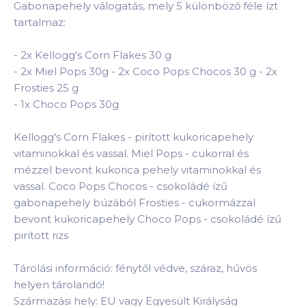
Gabonapehely válogatás, mely 5 különböző féle ízt
tartalmaz:
-
2x Kellogg's Corn Flakes 30 g
-
2x Miel Pops 30g
-
2x Coco Pops Chocos 30 g
-
2x
Frosties 25 g
-
1x Choco Pops 30g
Kellogg's Corn Flakes - pirított kukoricapehely
vitaminokkal és vassal. Miel Pops - cukorral és
mézzel bevont kukorica pehely vitaminokkal és
vassal. Coco Pops Chocos - csokoládé ízű
gabonapehely búzából Frosties - cukormázzal
bevont kukoricapehely Choco Pops - csokoládé ízű
pirított rizs
Tárolási információ: fénytől védve, száraz, hűvös
helyen tárolandó!
Származási hely: EU vagy Egyesült Királyság