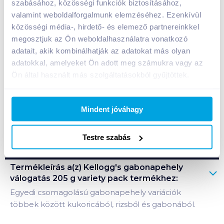
szabásához, közösségi funkciók biztosításához,
Egységár:
8 776
Ft /
kg
valamint weboldalforgalmunk elemzéséhez. Ezenkívül
Nettó eladási ár:
1 525
Ft /
db
(
18
% áfa)
közösségi média-, hirdető- és elemező partnereinkkel
megosztjuk az Ön weboldalhasználatra vonatkozó
Kosárba
Kosárba
adatait, akik kombinálhatják az adatokat más olyan
adatokkal, amelyeket Ön adott meg számukra vagy az
Ön által használt más szolgáltatásokból gyűjtöttek.
1 karton = 6 db
+1 karton a kosárba
Mindent jóváhagy
Bevásárlólistához adom
Értesíts, ha olcsóbb!
Testre szabás
Termékleírás a(z)
Kellogg's gabonapehely
válogatás 205 g variety pack
termékhez:
Egyedi csomagolású gabonapehely variációk
többek között kukoricából, rizsből és gabonából.