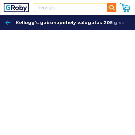
Keresés
Kellogg's gabonapehely válogatás 205 g variet
Keres