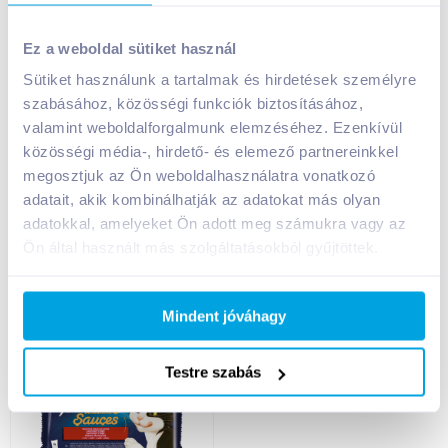
Felix Sensations Duo
Felix Sensations
macskaeledel 4x85 g
Sauces macskaeledel
Ez a weboldal sütiket használ
házias válogatás
4x85 g halas
válogatás szószban
Sütiket használunk a tartalmak és hirdetések személyre
szabásához, közösségi funkciók biztosításához,
999
Ft /
db
999
Ft /
db
valamint weboldalforgalmunk elemzéséhez. Ezenkívül
2 938
Ft /
kg
2 938
Ft /
kg
közösségi média-, hirdető- és elemező partnereinkkel
Kosárba
Kosárba
megosztjuk az Ön weboldalhasználatra vonatkozó
Kosárba
Kosárba
adatait, akik kombinálhatják az adatokat más olyan
1 karton = 12 db
1 karton = 12 db
adatokkal, amelyeket Ön adott meg számukra vagy az
+1 karton a kosárba
+1 karton a kosárba
Ön által használt más szolgáltatásokból gyűjtöttek.
Mindent jóváhagy
Testre szabás