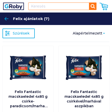
Keresés
Felix ajánlatok (7)
Keres
Szűrések
Alapértelmezett
Népszerűség
szerint
Alapértelmezett
Ár szerint
növekvő
Felix Fantastic
Felix Fantastic
Ár szerint
macskaeledel 4x85 g
macskaeledel 4x85 g
csökkenő
csirke-
csirkével/marhával
paradicsom/marha-
aszpikban
sárgarépa