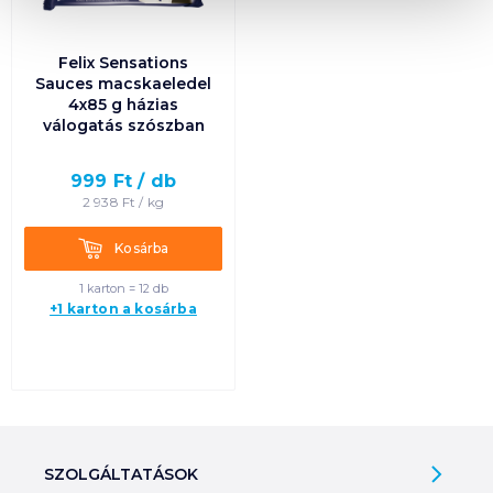
Felix Sensations
Sauces macskaeledel
4x85 g házias
válogatás szószban
999
Ft /
db
2 938
Ft /
kg
Kosárba
Kosárba
1 karton = 12 db
+1 karton a kosárba
SZOLGÁLTATÁSOK