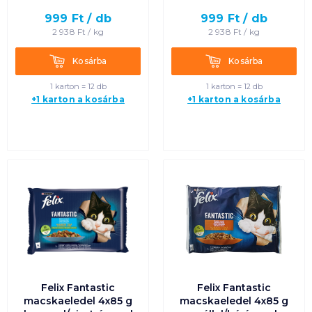
Egységár szerint
növekvő
999
Ft /
db
999
Ft /
db
2 938
Ft /
kg
2 938
Ft /
kg
Egységár szerint
Kosárba
Kosárba
Kosárba
Kosárba
csökkenő
1 karton = 12 db
1 karton = 12 db
+1 karton a kosárba
+1 karton a kosárba
Termék neve A-Z
Termék neve Z-A
Felix Fantastic
Felix Fantastic
macskaeledel 4x85 g
macskaeledel 4x85 g