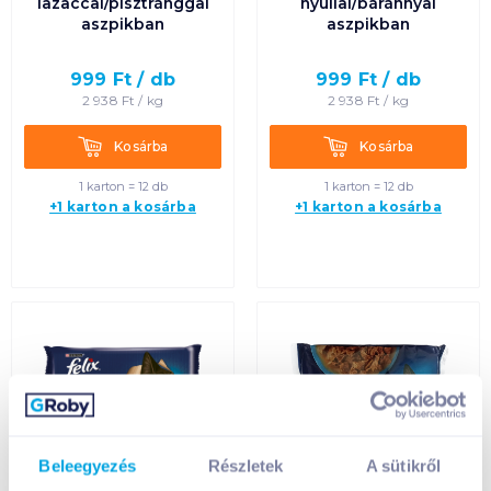
lazaccal/pisztránggal
nyúllal/báránnyal
aszpikban
aszpikban
999
Ft /
db
999
Ft /
db
2 938
Ft /
kg
2 938
Ft /
kg
Kosárba
Kosárba
Kosárba
Kosárba
1 karton = 12 db
1 karton = 12 db
+1 karton a kosárba
+1 karton a kosárba
Beleegyezés
Részletek
A sütikről