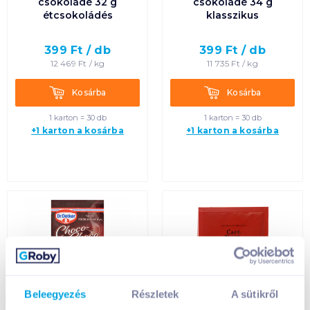
csokoládé 32 g
csokoládé 34 g
étcsokoládés
klasszikus
399
Ft /
db
399
Ft /
db
12 469
Ft /
kg
11 735
Ft /
kg
Kosárba
Kosárba
Kosárba
Kosárba
1 karton = 30 db
1 karton = 30 db
+1 karton a kosárba
+1 karton a kosárba
Beleegyezés
Részletek
A sütikről