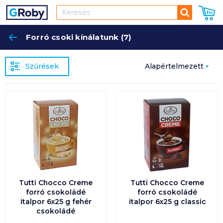
Keresés
Forró csoki kínálatunk (7)
Keres
Szűrések
Alapértelmezett
Népszerűség
szerint
Alapértelmezett
Ár szerint
növekvő
Tutti Chocco Creme
Tutti Chocco Creme
Ár szerint
forró csokoládé
forró csokoládé
csökkenő
italpor 6x25 g fehér
italpor 6x25 g classic
csokoládé