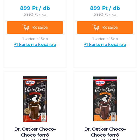
Egységár szerint
növekvő
899
Ft /
db
899
Ft /
db
5 993
Ft /
kg
5 993
Ft /
kg
Egységár szerint
Kosárba
Kosárba
Kosárba
Kosárba
csökkenő
1 karton = 15 db
1 karton = 15 db
+1 karton a kosárba
+1 karton a kosárba
Termék neve A-Z
Termék neve Z-A
Dr. Oetker Choco-
Dr. Oetker Choco-
Choco forró
Choco forró