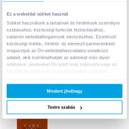
Dr. Oetker Choco-
Café Tasse
Choco forró
forrócsokoládé por
Ez a weboldal sütiket használ
csokoládé 34 g
20 g fahéjas
fehércsokoládés
Sütiket használunk a tartalmak és hirdetések személyre
szabásához, közösségi funkciók biztosításához,
399
Ft /
db
419
Ft /
db
valamint weboldalforgalmunk elemzéséhez. Ezenkívül
11 735
Ft /
kg
20 950
Ft /
kg
közösségi média-, hirdető- és elemező partnereinkkel
Kosárba
Kosárba
megosztjuk az Ön weboldalhasználatra vonatkozó
Kosárba
Kosárba
adatait, akik kombinálhatják az adatokat más olyan
1 karton = 30 db
1 karton = 100 db
adatokkal, amelyeket Ön adott meg számukra vagy az
+1 karton a kosárba
+1 karton a kosárba
Ön által használt más szolgáltatásokból gyűjtöttek.
Mindent jóváhagy
Testre szabás