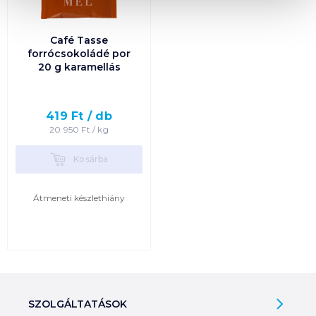
Café Tasse
forrócsokoládé por
20 g karamellás
419
Ft /
db
20 950
Ft /
kg
Kosárba
Kosárba
Átmeneti készlethiány
SZOLGÁLTATÁSOK