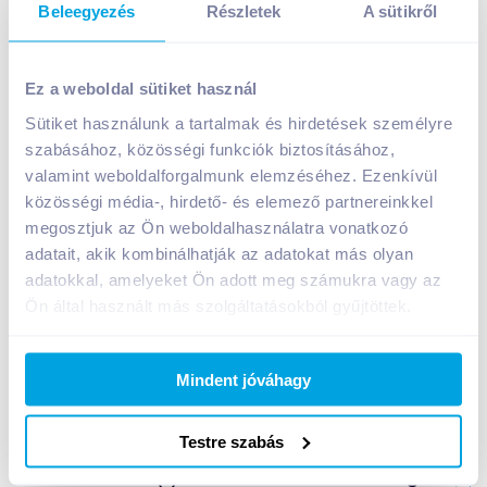
Beleegyezés
Részletek
A sütikről
Univer reszelt torma 190 g csemege
Ez a weboldal sütiket használ
999
Ft /
db
Sütiket használunk a tartalmak és hirdetések személyre
Egységár:
5 258
Ft /
kg
Nettó eladási ár:
787
Ft /
db
(
27
% áfa)
szabásához, közösségi funkciók biztosításához,
valamint weboldalforgalmunk elemzéséhez. Ezenkívül
közösségi média-, hirdető- és elemező partnereinkkel
Kosárba
Kosárba
megosztjuk az Ön weboldalhasználatra vonatkozó
adatait, akik kombinálhatják az adatokat más olyan
adatokkal, amelyeket Ön adott meg számukra vagy az
1 karton = 6 db
+1 karton a kosárba
Ön által használt más szolgáltatásokból gyűjtöttek.
Mindent jóváhagy
Bevásárlólistához adom
Értesíts, ha olcsóbb!
Testre szabás
Termékleírás a(z)
Univer reszelt torma 190 g