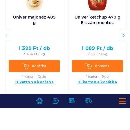
Univer majonéz 405
Univer ketchup 470 g
g
E-szám mentes
1 399
Ft /
db
1 089
Ft /
db
3 454
Ft /
kg
2 317
Ft /
kg
Kosárba
Kosárba
Kosárba
Kosárba
1 karton = 12 db
1 karton = 9 db
+1 karton a kosárba
+1 karton a kosárba