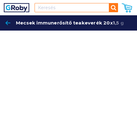
Keresés
Mecsek immunerősítő teakeverék 20x1,5 g
Keres