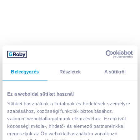
Beleegyezés
Részletek
A sütikről
Ez a weboldal sütiket használ
Mecsek immunerősítő teakeverék 20x1,5 g
Sütiket használunk a tartalmak és hirdetések személyre
szabásához, közösségi funkciók biztosításához,
A termék jelenleg nem elérhető
valamint weboldalforgalmunk elemzéséhez. Ezenkívül
közösségi média-, hirdető- és elemező partnereinkkel
megosztjuk az Ön weboldalhasználatra vonatkozó
Bevásárlólistához adom
Értesíts, ha olcsóbb!