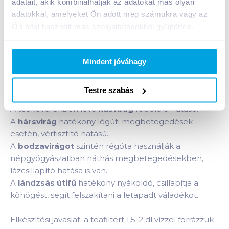
adatait, akik kombinálhatják az adatokat más olyan
adatokkal, amelyeket Ön adott meg számukra vagy az
Ön által használt más szolgáltatásokból gyűjtöttek.
Termékleírás a(z)
Mecsek immunerősítő
teakeverék 20x1,5 g
termékhez:
Fokozza a szervezet ellenálló képességét
Mindent jóváhagy
fertőzéses megbetegedések, különösen influenza
és nátha esetén.
Testre szabás
A teakeverékben lévő
kasvirág
roboráló hatású.
A
hársvirág
hatékony légúti megbetegedések
esetén, vértisztító hatású.
A
bodzavirágot
szintén régóta használják a
népgyógyászatban náthás megbetegedésekben,
lázcsillapító hatása is van.
A
lándzsás
útifű
hatékony nyákoldó, csillapítja a
köhögést, segít felszakítani a letapadt váladékot.
Elkészítési javaslat: a teafiltert 1,5-2 dl vízzel forrázzuk