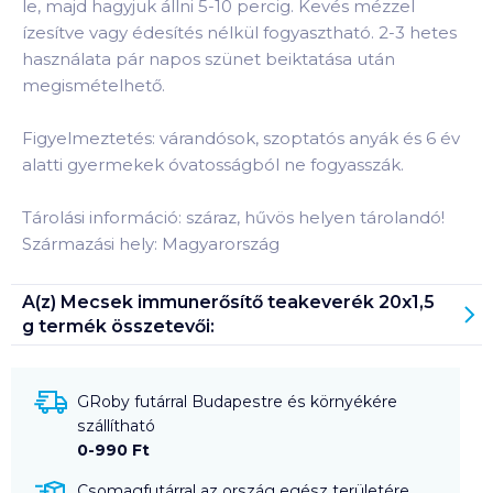
le, majd hagyjuk állni 5-10 percig. Kevés mézzel
ízesítve vagy édesítés nélkül fogyasztható. 2-3 hetes
használata pár napos szünet beiktatása után
megismételhető.
Figyelmeztetés: várandósok, szoptatós anyák és 6 év
alatti gyermekek óvatosságból ne fogyasszák.
Tárolási információ: száraz, hűvös helyen tárolandó!
Származási hely: Magyarország
A(z)
Mecsek immunerősítő teakeverék 20x1,5
g
termék összetevői:
GRoby futárral Budapestre és környékére
szállítható
0-990 Ft
Csomagfutárral az ország egész területére