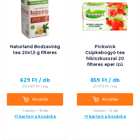
Naturland Bodzavirág
Pickwick
tea 20x1,5 g filteres
Csipkebogyó tea
hibiszkusszal 20
filteres eper ízű
629
Ft /
db
859
Ft /
db
20 967
Ft /
kg
21 475
Ft /
kg
Kosárba
Kosárba
Kosárba
Kosárba
1 karton = 10 db
1 karton = 12 db
+1 karton a kosárba
+1 karton a kosárba