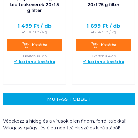
bio teakeverék 20x1,5
20x1,75 g filter
g filter
1 499
Ft /
db
1 699
Ft /
db
49 967
Ft /
kg
48 543
Ft /
kg
Kosárba
Kosárba
Kosárba
Kosárba
1 karton = 6 db
1 karton = 4 db
+1 karton a kosárba
+1 karton a kosárba
MUTASS TÖBBET
Védekezz a hideg és a vírusok ellen finom, forró italokkal!
Válogass gyógy- és életmód teáink széles kínálatából!