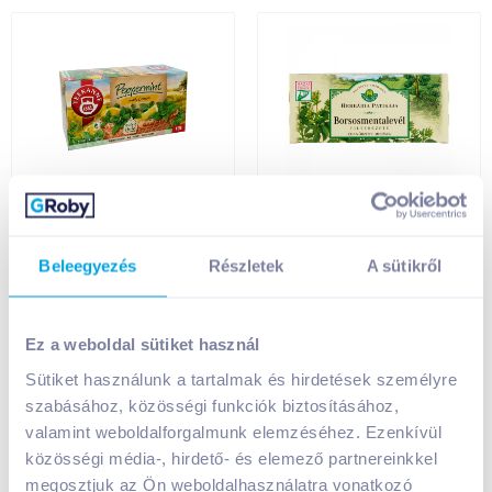
Teekanne borsmenta
Herbária
tea citrommal 20 x 1,5
borsmentalevél tea
g
25 filteres
Beleegyezés
Részletek
A sütikről
749
Ft /
db
799
Ft /
db
Ez a weboldal sütiket használ
24 967
Ft /
kg
31 960
Ft /
kg
Sütiket használunk a tartalmak és hirdetések személyre
Kosárba
Kosárba
Kosárba
Kosárba
szabásához, közösségi funkciók biztosításához,
valamint weboldalforgalmunk elemzéséhez. Ezenkívül
1 karton = 12 db
1 karton = 20 db
közösségi média-, hirdető- és elemező partnereinkkel
+1 karton a kosárba
+1 karton a kosárba
megosztjuk az Ön weboldalhasználatra vonatkozó