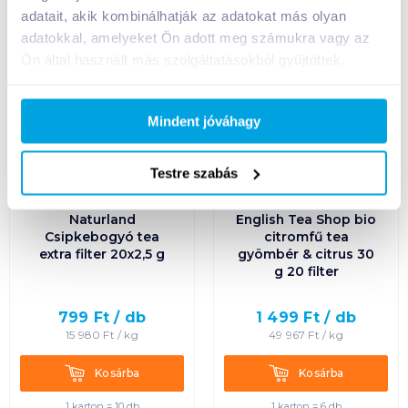
adatait, akik kombinálhatják az adatokat más olyan
adatokkal, amelyeket Ön adott meg számukra vagy az
Ön által használt más szolgáltatásokból gyűjtöttek.
Mindent jóváhagy
Testre szabás
Naturland
English Tea Shop bio
Csipkebogyó tea
citromfű tea
extra filter 20x2,5 g
gyömbér & citrus 30
g 20 filter
799
Ft /
db
1 499
Ft /
db
15 980
Ft /
kg
49 967
Ft /
kg
Kosárba
Kosárba
Kosárba
Kosárba
1 karton = 10 db
1 karton = 6 db