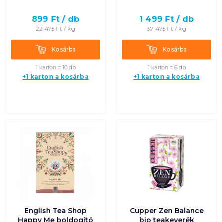
899
Ft /
db
1 499
Ft /
db
22 475
Ft /
kg
37 475
Ft /
kg
Kosárba
Kosárba
Kosárba
Kosárba
1 karton = 10 db
1 karton = 6 db
+1 karton a kosárba
+1 karton a kosárba
English Tea Shop
Cupper Zen Balance
Happy Me boldogító
bio teakeverék