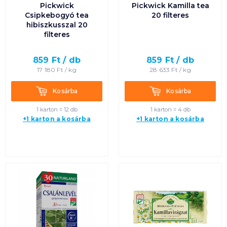
Pickwick
Pickwick Kamilla tea
Csipkebogyó tea
20 filteres
hibiszkusszal 20
filteres
859
Ft /
db
859
Ft /
db
17 180
Ft /
kg
28 633
Ft /
kg
Kosárba
Kosárba
Kosárba
Kosárba
1 karton = 12 db
1 karton = 4 db
+1 karton a kosárba
+1 karton a kosárba