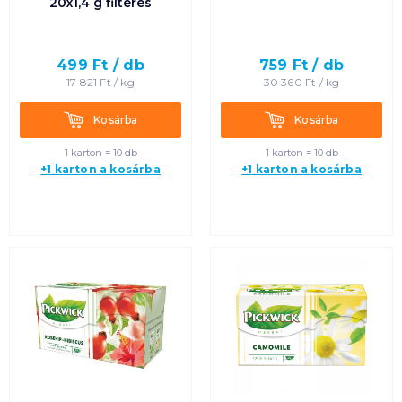
20x1,4 g filteres
499
Ft /
db
759
Ft /
db
17 821
Ft /
kg
30 360
Ft /
kg
Kosárba
Kosárba
Kosárba
Kosárba
1 karton = 10 db
1 karton = 10 db
+1 karton a kosárba
+1 karton a kosárba