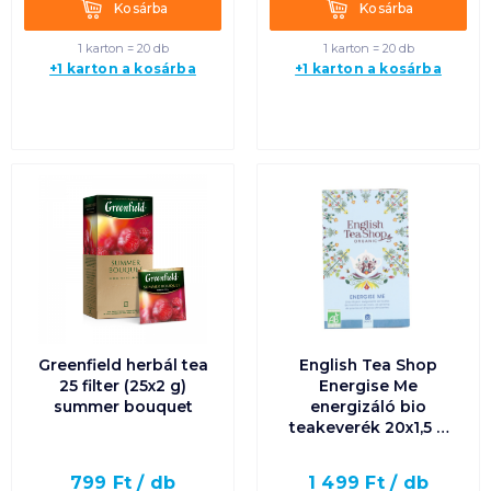
Kosárba
Kosárba
Kosárba
Kosárba
1 karton = 20 db
1 karton = 20 db
+1 karton a kosárba
+1 karton a kosárba
Greenfield herbál tea
English Tea Shop
25 filter (25x2 g)
Energise Me
summer bouquet
energizáló bio
teakeverék 20x1,5 g
filter
799
Ft /
db
1 499
Ft /
db