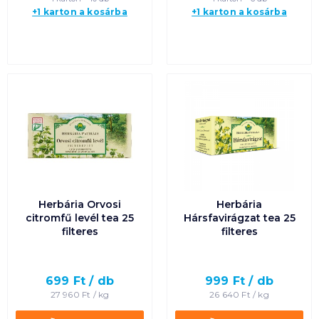
+1 karton a kosárba
+1 karton a kosárba
Herbária Orvosi
Herbária
citromfű levél tea 25
Hársfavirágzat tea 25
filteres
filteres
699
Ft /
db
999
Ft /
db
27 960
Ft /
kg
26 640
Ft /
kg