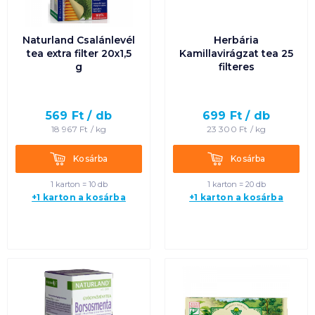
Naturland Csalánlevél
Herbária
tea extra filter 20x1,5
Kamillavirágzat tea 25
g
filteres
569
Ft /
db
699
Ft /
db
18 967
Ft /
kg
23 300
Ft /
kg
Kosárba
Kosárba
Kosárba
Kosárba
1 karton = 10 db
1 karton = 20 db
+1 karton a kosárba
+1 karton a kosárba