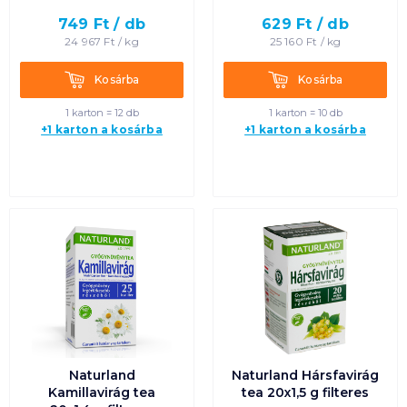
749
Ft /
db
629
Ft /
db
Termék neve A-Z
24 967
Ft /
kg
25 160
Ft /
kg
Termék neve Z-A
Kosárba
Kosárba
Kosárba
Kosárba
1 karton = 12 db
1 karton = 10 db
+1 karton a kosárba
+1 karton a kosárba
Naturland
Naturland Hársfavirág
Kamillavirág tea
tea 20x1,5 g filteres