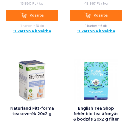
15 980
Ft /
kg
49 967
Ft /
kg
Kosárba
Kosárba
Kosárba
Kosárba
1 karton = 10 db
1 karton = 6 db
+1 karton a kosárba
+1 karton a kosárba
Naturland Fitt-forma
English Tea Shop
teakeverék 20x2 g
fehér bio tea áfonyás
& bodzás 20x2 g filter