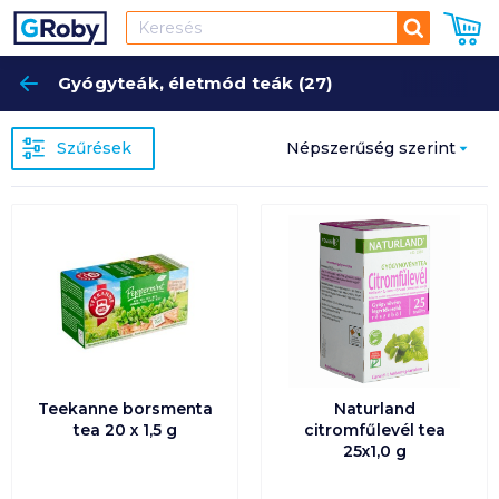
Keresés
Gyógyteák, életmód teák (27)
Keres
Szűrések
Népszerűség szerint
Népszerűség szerint
Ár szerint növekvő
Ár szerint csökkenő
Egységár szerint
növekvő
Teekanne borsmenta
Naturland
tea 20 x 1,5 g
citromfűlevél tea
25x1,0 g
Egységár szerint
csökkenő