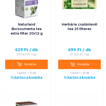
Naturland
Herbária csalánlevél
Borsosmenta tea
tea 25 filteres
extra filter 20x1,5 g
629
Ft /
db
699
Ft /
db
20 967
Ft /
kg
27 960
Ft /
kg
Kosárba
Kosárba
Kosárba
Kosárba
1 karton = 10 db
1 karton = 20 db
+1 karton a kosárba
+1 karton a kosárba