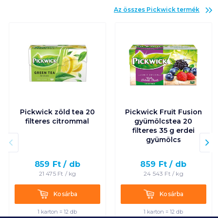
Az összes
Pickwick
termék
Pickwick zöld tea 20
Pickwick Fruit Fusion
filteres citrommal
gyümölcstea 20
filteres 35 g erdei
gyümölcs
859
Ft /
db
859
Ft /
db
21 475
Ft /
kg
24 543
Ft /
kg
Kosárba
Kosárba
Kosárba
Kosárba
1 karton = 12 db
1 karton = 12 db