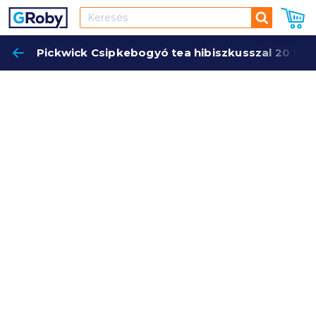
Keresés
Pickwick Csipkebogyó tea hibiszkusszal 20 filt
Keres