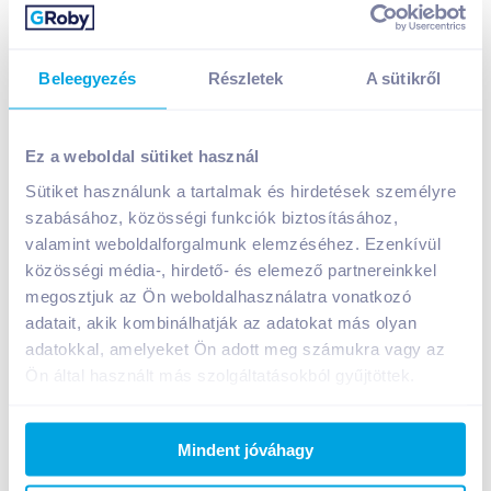
Beleegyezés
Részletek
A sütikről
Pickwick Csipkebogyó tea hibiszkusszal 20 filteres
859
Ft /
db
Ez a weboldal sütiket használ
Egységár:
17 180
Ft /
kg
Sütiket használunk a tartalmak és hirdetések személyre
Nettó eladási ár:
676
Ft /
db
(
27
% áfa)
szabásához, közösségi funkciók biztosításához,
valamint weboldalforgalmunk elemzéséhez. Ezenkívül
közösségi média-, hirdető- és elemező partnereinkkel
Kosárba
Kosárba
megosztjuk az Ön weboldalhasználatra vonatkozó
adatait, akik kombinálhatják az adatokat más olyan
1 karton = 12 db
adatokkal, amelyeket Ön adott meg számukra vagy az
+1 karton a kosárba
Ön által használt más szolgáltatásokból gyűjtöttek.
Bevásárlólistához adom
Értesíts, ha olcsóbb!
Mindent jóváhagy