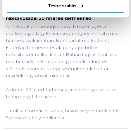
Testre szabás
Termékleírás a(z)
Pickwick Csipkebogyó tea
hibiszkusszal 20 filteres
termékhez:
A Pickwick csipkebogyó tea a hibiszkusz, és a
csipkebogyó lágy keveréke, amely ideális ital a nap
bármely szakaszában. Nem tartalmaz koffeint,
kizárólag természetes alapanyagokból és
tartósítószer nélkül készül. Bátran fogyaszthatják a
nap bármely időszakában gyerekek, felnőttek,
idősek, kismamák, az egészségükre fokozottan
ügyelők, egyszóval mindenki.
A doboz 20 filtert tartalmaz, minden egyes csésze
teához egy filter ajánlott.
Tárolási információ: száraz, hűvös helyen tárolandó!
Származási hely: Hollandia