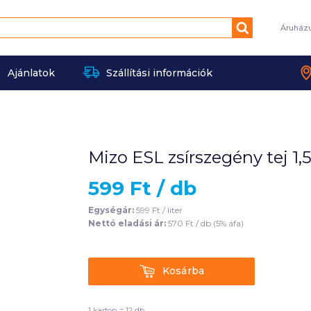
Keresés
Áruház
Ajánlatok
Szállítási információk
Mizo ESL zsírszegény tej 1,5
599
Ft /
db
Egységár:
599
Ft /
liter
Nettó eladási ár:
570
Ft /
db
(
5
% áfa)
Kosárba
Kosárba
1 karton = 12 db