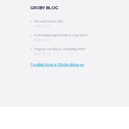
GROBY BLOG
Ne csak forrón idd!
2026. 07. 23.
Különleges jégkrémek a világ körül
2026. 07. 22.
Hogyan ne dobj ki rengeteg ételt?
2026. 06. 23.
További hírek a GRoby Blog-on
0
Ft
ÖSSZESEN