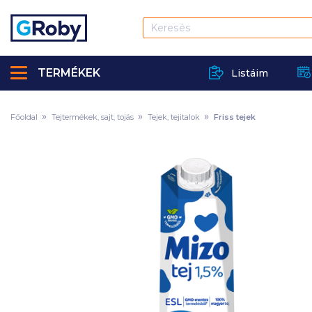
TERMÉKEK
Listáim
Főoldal
Tejtermékek, sajt, tojás
Tejek, tejitalok
Friss tejek