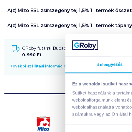
A(z)
Mizo ESL zsírszegény tej 1,5% 1 l
termék összet
A(z)
Mizo ESL zsírszegény tej 1,5% 1 l
termék tápany
GRoby futárral Budapestre és környékére szállítható
0-990 Ft
Beleegyezés
További szállítási információk
Ez a weboldal sütiket haszn
Sütiket használunk a tartal
weboldalforgalmunk elemzésé
weboldalhasználatra vonatko
számukra vagy az Ön által ha