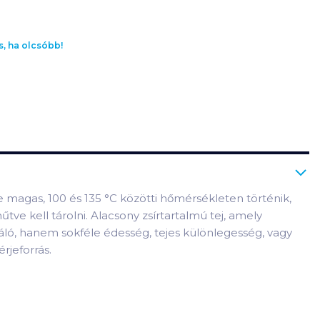
s, ha olcsóbb!
magas, 100 és 135 °C közötti hőmérsékleten történik,
ve kell tárolni. Alacsony zsírtartalmú tej, amely
pláló, hanem sokféle édesség, tejes különlegesség, vagy
rjeforrás.