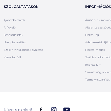
SZOLGÁLTATÁSOK
INFORMÁCIÓ
Ajándékkosarak
Áruházunk működ
Árfigyelő
Általános szerződési
Bevásárlólisták
Elállási jog
Üvegvisszaváltás
Adatkezelési tájéko
Szelektív hulladékok gyűjtése
Fizetési módok
Kerekítsd fel!
Szállítási informáci
Impresszum
Szavatosság, rekla
Termékvisszahívás
Kövess minket!