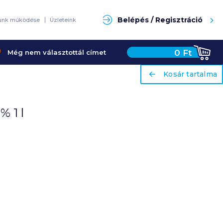
Keresés
Belépés / Regisztráció
unk működése
Üzleteink
0
Ft
Még nem választottál címet
ariaLabel
ariaLabel
Kosár tartalma
Kosár tartalma
% 1 l