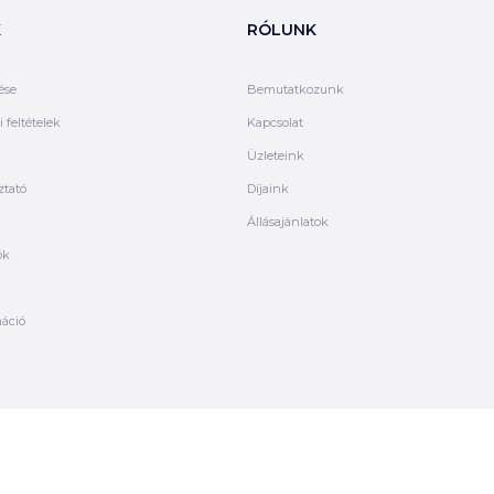
K
RÓLUNK
ése
Bemutatkozunk
 feltételek
Kapcsolat
Üzleteink
ztató
Díjaink
Állásajánlatok
ók
máció