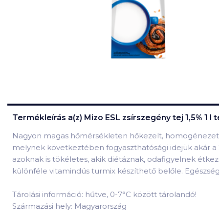
Termékleírás a(z)
Mizo ESL zsírszegény tej 1,5% 1 l
t
Nagyon magas hőmérsékleten hőkezelt, homogénezett zsí
melynek következtében fogyaszthatósági idejük akár a 20-
azoknak is tökéletes, akik diétáznak, odafigyelnek étke
különféle vitamindús turmix készíthető belőle. Egészséges
Tárolási információ: hűtve, 0-7°C között tárolandó!
Származási hely: Magyarország