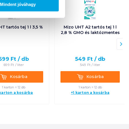
Mindent jóváhagy
T tartós tej 1 l 3,5 %
Mizo UHT A2 tartós tej 1 l
2,8 % GMO és laktózmentes
699
Ft /
db
549
Ft /
db
699
Ft /
liter
549
Ft /
liter
Kosárba
Kosárba
Kosárba
Kosárba
1 karton = 12 db
1 karton = 12 db
 karton a kosárba
+1 karton a kosárba