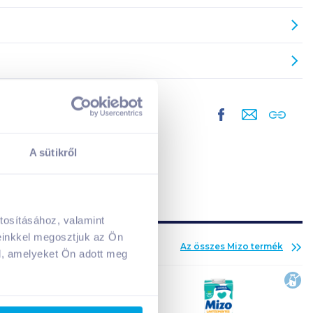
A sütikről
tosításához, valamint
A kosarad jelenleg üres.
einkkel megosztjuk az Ön
Az összes
Mizo
termék
Adj hozzá termékeket!
l, amelyeket Ön adott meg
lak