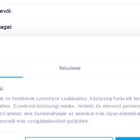
evői:
agai:
Megosztás
Részletek
ál
A márka további termékei
mak és hirdetések személyre szabásához, közösségi funkciók biz
hez. Ezenkívül közösségi média-, hirdető- és elemező partner
zó adatait, akik kombinálhatják az adatokat más olyan adatokka
sznált más szolgáltatásokból gyűjtöttek.
laktózmentes