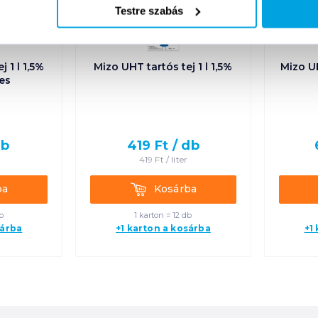
Testre szabás
 1 l 1,5%
Mizo UHT tartós tej 1 l 1,5%
Mizo UH
es
db
419
Ft /
db
419
Ft /
liter
Kosárba
ba
Kosárba
b
1 karton = 12 db
sárba
+1 karton a kosárba
+1