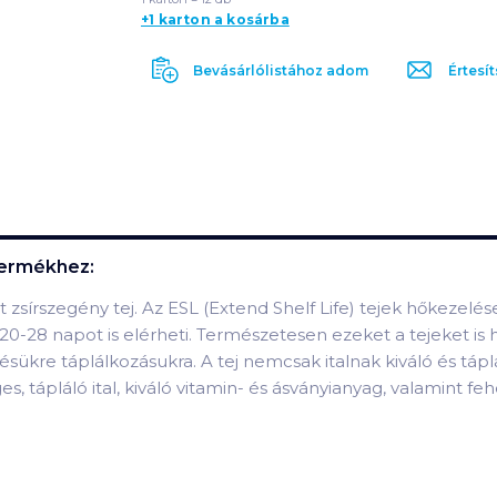
+1 karton a kosárba
Bevásárlólistához adom
Értesít
ermékhez:
rszegény tej. Az ESL (Extend Shelf Life) tejek hőkezelése 
28 napot is elérheti. Természetesen ezeket a tejeket is hűt
zésükre táplálkozásukra. A tej nemcsak italnak kiváló és tá
, tápláló ital, kiváló vitamin- és ásványianyag, valamint fehé