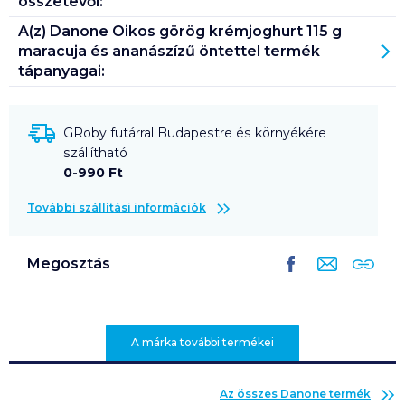
összetevői:
A(z)
Danone Oikos görög krémjoghurt 115 g
maracuja és ananászízű öntettel
termék
tápanyagai:
GRoby futárral Budapestre és környékére
szállítható
0-990 Ft
További szállítási információk
Megosztás
A márka további termékei
Az összes
Danone
termék