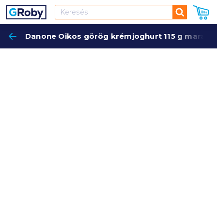
Keresés
Danone Oikos görög krémjoghurt 115 g maracuj
Keres