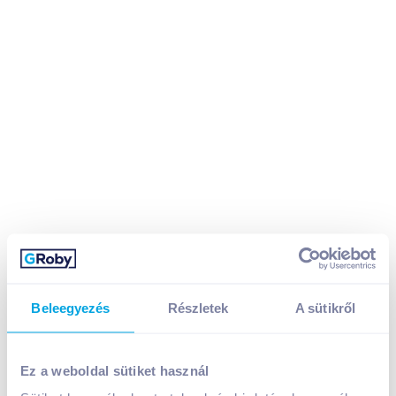
Beleegyezés
Részletek
A sütikről
Danone Oikos görög krémjoghurt 115 g maracuja és
Ez a weboldal sütiket használ
ananászízű öntettel