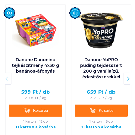
Új
Új
Danone Danonino
Danone YoPRO
tejkészítmény 4x50 g
puding tejdesszert
banános-áfonyás
200 g vaníliaízű,
édesítőszerekkel
599
Ft /
db
659
Ft /
db
2 995
Ft /
kg
3 295
Ft /
kg
Kosárba
Kosárba
Kosárba
Kosárba
1 karton = 12 db
1 karton = 6 db
+1 karton a kosárba
+1 karton a kosárba