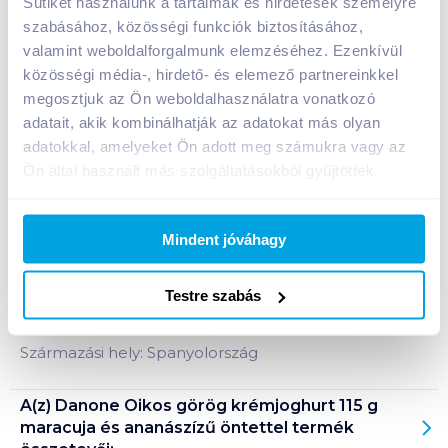
Sütiket használunk a tartalmak és hirdetések személyre
A termék jelenleg nem elérhető
szabásához, közösségi funkciók biztosításához,
valamint weboldalforgalmunk elemzéséhez. Ezenkívül
közösségi média-, hirdető- és elemező partnereinkkel
megosztjuk az Ön weboldalhasználatra vonatkozó
Bevásárlólistához adom
Értesíts, ha olcsóbb!
adatait, akik kombinálhatják az adatokat más olyan
adatokkal, amelyeket Ön adott meg számukra vagy az
Ön által használt más szolgáltatásokból gyűjtöttek.
Termékleírás a(z)
Danone Oikos görög
krémjoghurt 115 g maracuja és ananászízű
öntettel
termékhez:
Mindent jóváhagy
Élőflórás édesített görög krémjoghurt maracuja és
ananászízű öntettel.
Testre szabás
Tárolási információ: hűtve, 2-10°C között tárolandó!
Származási hely: Spanyolország
A(z)
Danone Oikos görög krémjoghurt 115 g
maracuja és ananászízű öntettel
termék